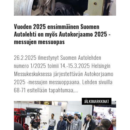
2025
-
messujen
Vuoden 2025 ensimmäinen Suomen
messuopas
Autolehti on myös Autokorjaamo 2025 -
messujen messuopas
26.2.2025 ilmestynyt Suomen Autolehden
numero 1/2025 toimii 14.-15.3.2025 Helsingin
Messukeskuksessa järjestettävän Autokorjaamo
2025 -messujen messuoppaana. Lehden sivuilla
68-71 esitellään tapahtumaa,...
JÄLKIMARKKINAT
Älykkäitä
ratkaisuja
Autokorjaamomessuilta