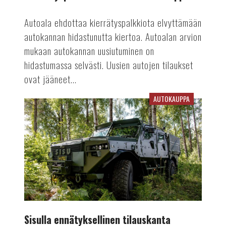
Autoala ehdottaa kierrätyspalkkiota elvyttämään
autokannan hidastunutta kiertoa. Autoalan arvion
mukaan autokannan uusiutuminen on
hidastumassa selvästi. Uusien autojen tilaukset
ovat jääneet...
AUTOKAUPPA
Sisulla
ennätyksellinen
tilauskanta
Sisulla ennätyksellinen tilauskanta