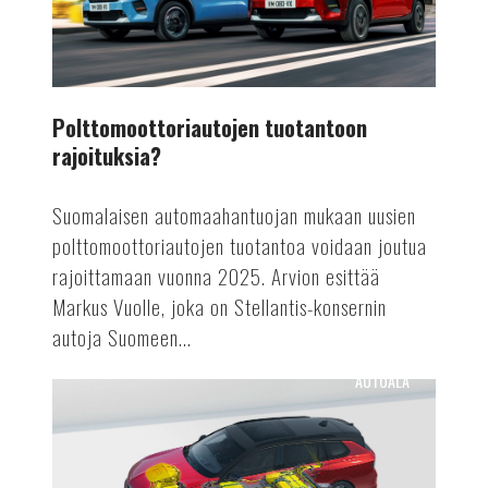
Polttomoottoriautojen tuotantoon
rajoituksia?
Suomalaisen automaahantuojan mukaan uusien
polttomoottoriautojen tuotantoa voidaan joutua
rajoittamaan vuonna 2025. Arvion esittää
Markus Vuolle, joka on Stellantis-konsernin
autoja Suomeen...
AUTOALA
Astra
Vuoden
sähköauto