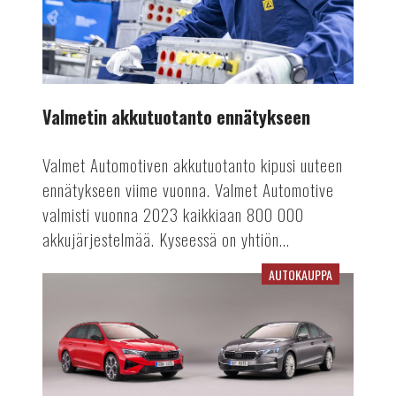
Valmetin akkutuotanto ennätykseen
Valmet Automotiven akkutuotanto kipusi uuteen
ennätykseen viime vuonna. Valmet Automotive
valmisti vuonna 2023 kaikkiaan 800 000
akkujärjestelmää. Kyseessä on yhtiön...
AUTOKAUPPA
Viime
vuosi
vaikuttaa
rekisteröinteihin