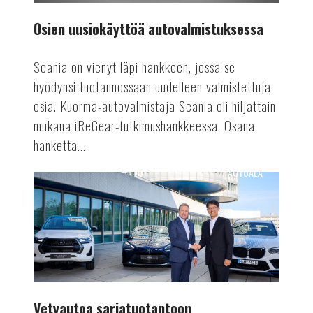
Osien uusiokäyttöä autovalmistuksessa
Scania on vienyt läpi hankkeen, jossa se
hyödynsi tuotannossaan uudelleen valmistettuja
osia. Kuorma-autovalmistaja Scania oli hiljattain
mukana iReGear-tutkimushankkeessa. Osana
hanketta...
AUTOALA
Vetyautoa
sarjatuotantoon
Vetyautoa sarjatuotantoon