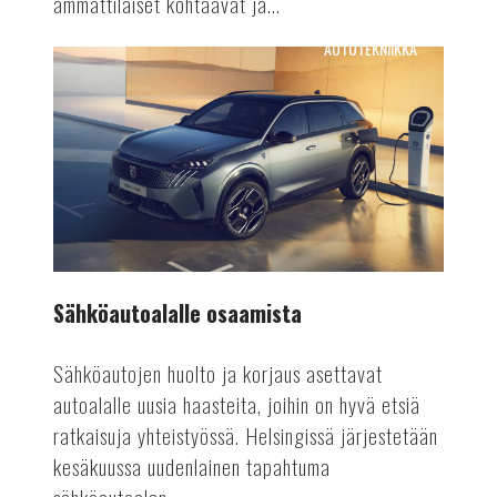
ammattilaiset kohtaavat ja...
AUTOTEKNIIKKA
Sähköautoalalle
osaamista
Sähköautoalalle osaamista
Sähköautojen huolto ja korjaus asettavat
autoalalle uusia haasteita, joihin on hyvä etsiä
ratkaisuja yhteistyössä. Helsingissä järjestetään
kesäkuussa uudenlainen tapahtuma