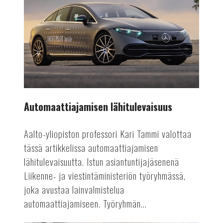
lähitulevaisuus
Automaattiajamisen lähitulevaisuus
Aalto-yliopiston professori Kari Tammi valottaa
tässä artikkelissa automaattiajamisen
lähitulevaisuutta. Istun asiantuntijajäsenenä
Liikenne- ja viestintäministeriön työryhmässä,
joka avustaa lainvalmistelua
automaattiajamiseen. Työryhmän...
AUTOALA