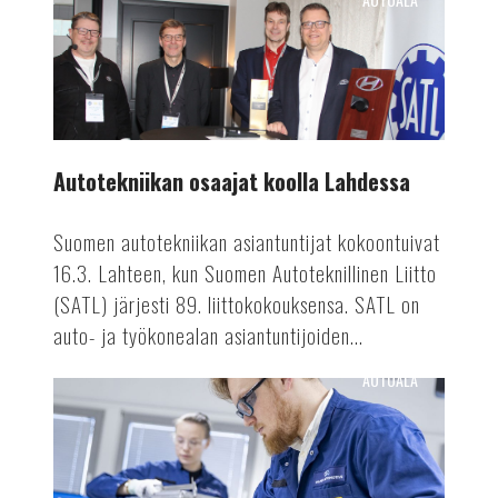
Autotekniikan
osaajat
koolla
Lahdessa
Autotekniikan osaajat koolla Lahdessa
Suomen autotekniikan asiantuntijat kokoontuivat
16.3. Lahteen, kun Suomen Autoteknillinen Liitto
(SATL) järjesti 89. liittokokouksensa. SATL on
auto- ja työkonealan asiantuntijoiden...
AUTOALA
Valmetin
akkutuotanto
ennätykseen