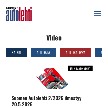
OPEN MENU
Video
KAIKKI
AUTOALA
AUTOKAUPPA
AUTO
JÄLKIMARKKINAT
Suomen
Autolehti
2/2026
ilmestyy
20.5.2026
Suomen Autolehti 2/2026 ilmestyy
20.5.2026