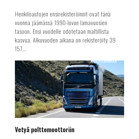
Henkilöautojen ensirekisteröinnit ovat tänä
vuonna jäämässä 1990-luvun lamavuosien
tasoon. Ensi vuodelle odotetaan maltillista
kasvua. Alkuvuoden aikana on rekisteröity 39
157...
AUTOTEKNIIKKA
Vetyä
polttomoottoriin
Vetyä polttomoottoriin