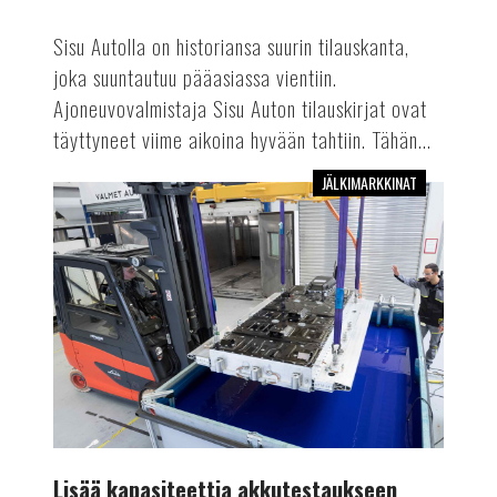
Sisu Autolla on historiansa suurin tilauskanta,
joka suuntautuu pääasiassa vientiin.
Ajoneuvovalmistaja Sisu Auton tilauskirjat ovat
täyttyneet viime aikoina hyvään tahtiin. Tähän...
JÄLKIMARKKINAT
Lisää
kapasiteettia
akkutestaukseen
Lisää kapasiteettia akkutestaukseen