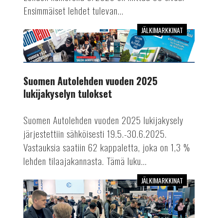
Ensimmäiset lehdet tulevan...
JÄLKIMARKKINAT
Suomen
Autolehden
vuoden
2025
Suomen Autolehden vuoden 2025
lukijakyselyn
lukijakyselyn tulokset
tulokset
Suomen Autolehden vuoden 2025 lukijakysely
järjestettiin sähköisesti 19.5.-30.6.2025.
Vastauksia saatiin 62 kappaletta, joka on 1,3 %
lehden tilaajakannasta. Tämä luku...
JÄLKIMARKKINAT
Lue
Suomen
Autolehdessä