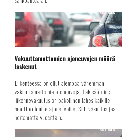
sähköautoalan...
AUTOALA
Vakuuttamattomien
ajoneuvojen
määrä
laskenut
Vakuuttamattomien ajoneuvojen määrä
laskenut
Liikenteessä on ollut aiempaa vähemmän
vakuuttamattomia ajoneuvoja. Lakisääteinen
liikennevakuutus on pakollinen lähes kaikille
moottoroiduille ajoneuvoille. Silti vakuutus jää
hoitamatta vuosittain...
AUTOALA
Automaattiajamisen