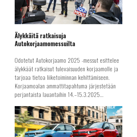
Älykkäitä ratkaisuja
Autokorjaamomessuilta
Odotetut Autokorjaamo 2025 -messut esittelee
älykkäät ratkaisut tulevaisuuden korjaamolle ja
tarjoaa tietoa liiketoiminnan kehittämiseen.
Korjaamoalan ammattitapahtuma järjestetään
perjantaista lauantaihin 14.–15.3.2025...
AUTOALA
Polttomoottoriautojen
tuotantoon
rajoituksia?