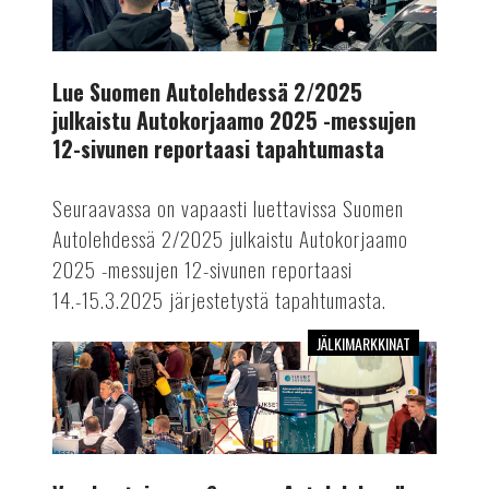
2/2025
julkaistu
Autokorjaamo
2025
Lue Suomen Autolehdessä 2/2025
-
julkaistu Autokorjaamo 2025 -messujen
messujen
12-sivunen reportaasi tapahtumasta
12-
sivunen
Seuraavassa on vapaasti luettavissa Suomen
reportaasi
Autolehdessä 2/2025 julkaistu Autokorjaamo
tapahtumasta
2025 -messujen 12-sivunen reportaasi
14.-15.3.2025 järjestetystä tapahtumasta.
JÄLKIMARKKINAT
Vuoden
toisessa
Suomen
Autolehdessä
kattava
messuraportti