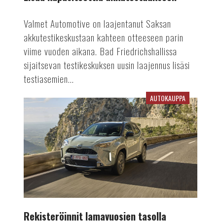
Valmet Automotive on laajentanut Saksan
akkutestikeskustaan kahteen otteeseen parin
viime vuoden aikana. Bad Friedrichshallissa
sijaitsevan testikeskuksen uusin laajennus lisäsi
testiasemien...
AUTOKAUPPA
Rekisteröinnit
lamavuosien
tasolla
Rekisteröinnit lamavuosien tasolla