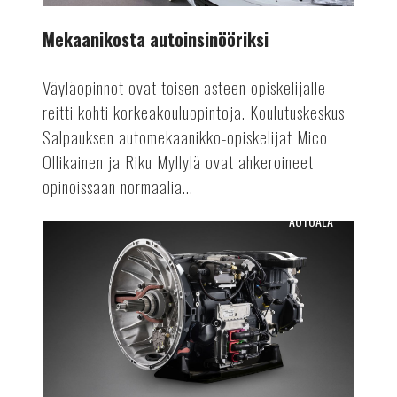
Mekaanikosta autoinsinööriksi
Väyläopinnot ovat toisen asteen opiskelijalle
reitti kohti korkeakouluopintoja. Koulutuskeskus
Salpauksen automekaanikko-opiskelijat Mico
Ollikainen ja Riku Myllylä ovat ahkeroineet
opinoissaan normaalia...
AUTOALA
Osien
uusiokäyttöä
autovalmistuksessa