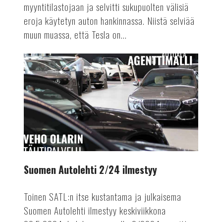
myyntitilastojaan ja selvitti sukupuolten välisiä
eroja käytetyn auton hankinnassa. Niistä selviää
muun muassa, että Tesla on...
AUTOALA
Suomen
Autolehti
2/24
ilmestyy
Suomen Autolehti 2/24 ilmestyy
Toinen SATL:n itse kustantama ja julkaisema
Suomen Autolehti ilmestyy keskiviikkona