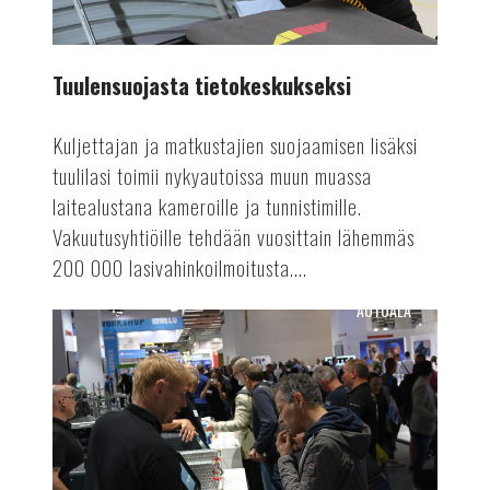
Tuulensuojasta tietokeskukseksi
Kuljettajan ja matkustajien suojaamisen lisäksi
tuulilasi toimii nykyautoissa muun muassa
laitealustana kameroille ja tunnistimille.
Vakuutusyhtiöille tehdään vuosittain lähemmäs
200 000 lasivahinkoilmoitusta....
AUTOALA
Suomen
Autolehti
4/24
ilmestyy!