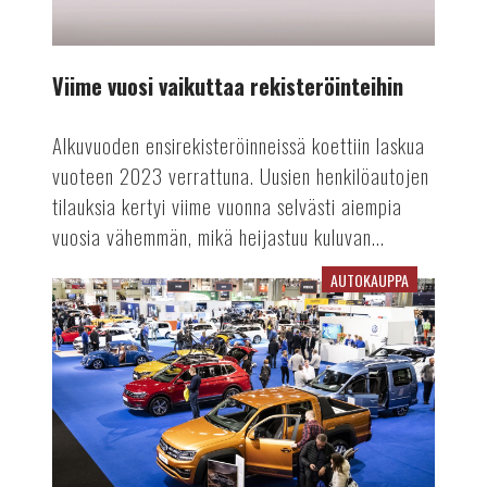
Viime vuosi vaikuttaa rekisteröinteihin
Alkuvuoden ensirekisteröinneissä koettiin laskua
vuoteen 2023 verrattuna. Uusien henkilöautojen
tilauksia kertyi viime vuonna selvästi aiempia
vuosia vähemmän, mikä heijastuu kuluvan...
AUTOKAUPPA
Auto-
tapahtuma
tekee
paluun