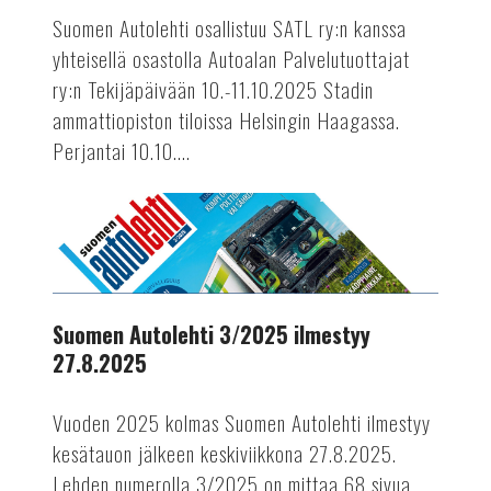
perjantaina
Suomen Autolehti osallistuu SATL ry:n kanssa
ja
yhteisellä osastolla Autoalan Palvelutuottajat
lauantaina
ry:n Tekijäpäivään 10.-11.10.2025 Stadin
10.-11.10.2025
ammattiopiston tiloissa Helsingin Haagassa.
Perjantai 10.10....
AUTOTEKNIIKKA
Suomen
Autolehti
3/2025
ilmestyy
27.8.2025
Suomen Autolehti 3/2025 ilmestyy
27.8.2025
Vuoden 2025 kolmas Suomen Autolehti ilmestyy
kesätauon jälkeen keskiviikkona 27.8.2025.
Lehden numerolla 3/2025 on mittaa 68 sivua.