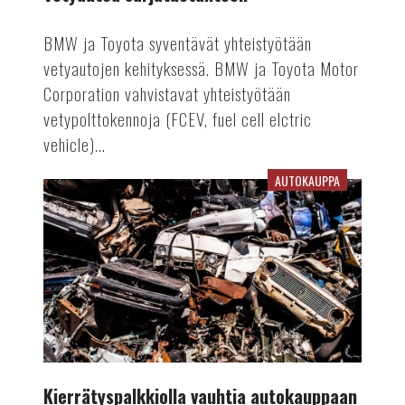
BMW ja Toyota syventävät yhteistyötään
vetyautojen kehityksessä. BMW ja Toyota Motor
Corporation vahvistavat yhteistyötään
vetypolttokennoja (FCEV, fuel cell elctric
vehicle)...
AUTOKAUPPA
Kierrätyspalkkiolla
vauhtia
autokauppaan
Kierrätyspalkkiolla vauhtia autokauppaan