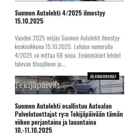
ilmestyy
15.10.2025
Suomen Autolehti 4/2025 ilmestyy
15.10.2025
Vuoden 2025 neljäs Suomen Autolehti ilmestyy
keskiviikkona 15.10.2025. Lehden numerolla
4/2025 on mittaa 68 sivua. Ensimmäiset lehdet
tulevan tilaajilleen jo...
JÄLKIMARKKINAT
Suomen
Autolehti
osallistuu
Autoalan
Suomen Autolehti osallistuu Autoalan
Palvelutuottajat
Palvelutuottajat ry:n Tekijäpäivään tämän
ry:n
viikon perjantaina ja lauantaina
Tekijäpäivään
10.-11.10.2025
tämän
viikon