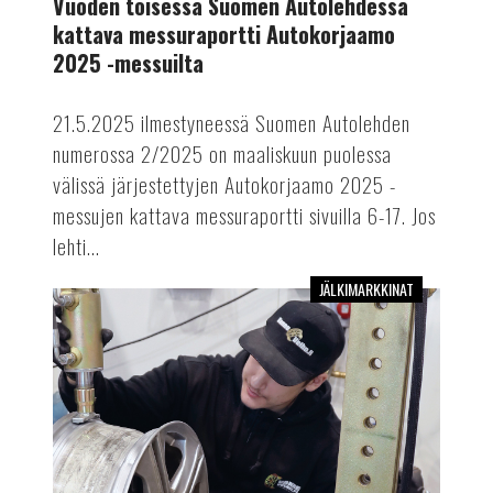
Vuoden toisessa Suomen Autolehdessä
Autokorjaamo
kattava messuraportti Autokorjaamo
2025
2025 -messuilta
-
messuilta
21.5.2025 ilmestyneessä Suomen Autolehden
numerossa 2/2025 on maaliskuun puolessa
välissä järjestettyjen Autokorjaamo 2025 -
messujen kattava messuraportti sivuilla 6-17. Jos
lehti...
JÄLKIMARKKINAT
Vuoden
2025
ensimmäinen
Suomen
Autolehti
on
myös
Autokorjaamo