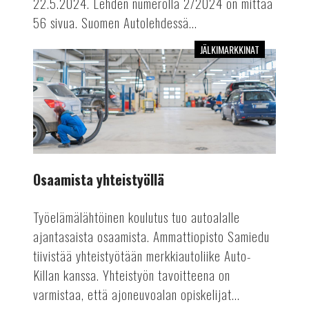
22.5.2024. Lehden numerolla 2/2024 on mittaa
56 sivua. Suomen Autolehdessä...
JÄLKIMARKKINAT
Osaamista
yhteistyöllä
Osaamista yhteistyöllä
Työelämälähtöinen koulutus tuo autoalalle
ajantasaista osaamista. Ammattiopisto Samiedu
tiivistää yhteistyötään merkkiautoliike Auto-
Killan kanssa. Yhteistyön tavoitteena on
varmistaa, että ajoneuvoalan opiskelijat...