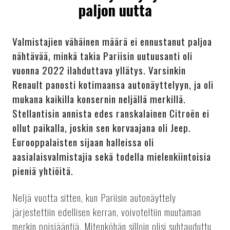
paljon uutta
Valmistajien vähäinen määrä ei ennustanut paljoa
nähtävää, minkä takia Pariisin uutuusanti oli
vuonna 2022 ilahduttava yllätys. Varsinkin
Renault panosti kotimaansa autonäyttelyyn, ja oli
mukana kaikilla konsernin neljällä merkillä.
Stellantisin annista edes ranskalainen Citroën ei
ollut paikalla, joskin sen korvaajana oli Jeep.
Eurooppalaisten sijaan halleissa oli
aasialaisvalmistajia sekä todella mielenkiintoisia
pieniä yhtiöitä.
Neljä vuotta sitten, kun Pariisin autonäyttely
järjestettiin edellisen kerran, voivoteltiin muutaman
merkin poisjääntiä. Mitenköhän silloin olisi suhtauduttu