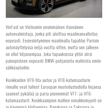
VinFast on Vietnamin ensimmäinen itsenäinen
autonvalmistaja, jonka piti aloittaa maailmanvalloitus
nopeasti. Ensiesiintyminen maailmalla tapahtui Pariisin
autonäyttelyssä neljä vuotta sitten, mutta sen jälkeen
on ollut hiljaisempaa. Joka tapauksessa yhtiö siirsi
painopisteen nopeasti BMW-pohjaisista malleista omiin
sähköautoihin.
Kookkaiden VF9-tila-auton ja VF8-katumaasturin
rinnalle ovat tulleet Euroopan muotoilustudiolla linjansa
saaneet pykälää ja paria pienemmät VF7- ja VF6-
katumaasturit. Kookkaampien mallien ennakkomyynti on
jo käynnissä Hollannissa, Ranskassa ja Saksassa ja