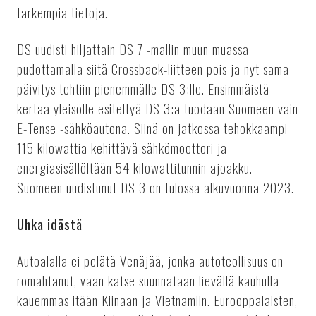
tarkempia tietoja.
DS uudisti hiljattain DS 7 -mallin muun muassa
pudottamalla siitä Crossback-liitteen pois ja nyt sama
päivitys tehtiin pienemmälle DS 3:lle. Ensimmäistä
kertaa yleisölle esiteltyä DS 3:a tuodaan Suomeen vain
E-Tense -sähköautona. Siinä on jatkossa tehokkaampi
115 kilowattia kehittävä sähkömoottori ja
energiasisällöltään 54 kilowattitunnin ajoakku.
Suomeen uudistunut DS 3 on tulossa alkuvuonna 2023.
Uhka idästä
Autoalalla ei pelätä Venäjää, jonka autoteollisuus on
romahtanut, vaan katse suunnataan lievällä kauhulla
kauemmas itään Kiinaan ja Vietnamiin. Eurooppalaisten,