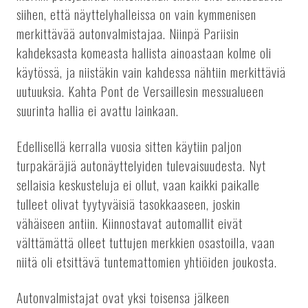
siihen, että näyttelyhalleissa on vain kymmenisen
merkittävää autonvalmistajaa. Niinpä Pariisin
kahdeksasta komeasta hallista ainoastaan kolme oli
käytössä, ja niistäkin vain kahdessa nähtiin merkittäviä
uutuuksia. Kahta Pont de Versaillesin messualueen
suurinta hallia ei avattu lainkaan.
Edellisellä kerralla vuosia sitten käytiin paljon
turpakäräjiä autonäyttelyiden tulevaisuudesta. Nyt
sellaisia keskusteluja ei ollut, vaan kaikki paikalle
tulleet olivat tyytyväisiä tasokkaaseen, joskin
vähäiseen antiin. Kiinnostavat automallit eivät
välttämättä olleet tuttujen merkkien osastoilla, vaan
niitä oli etsittävä tuntemattomien yhtiöiden joukosta.
Autonvalmistajat ovat yksi toisensa jälkeen