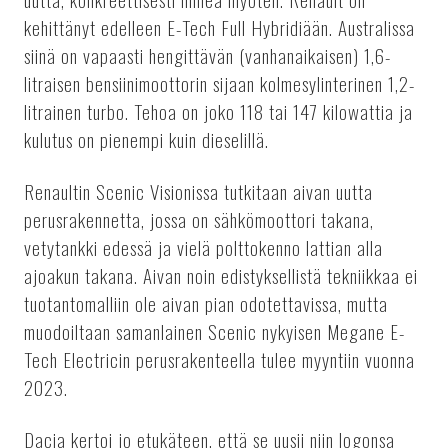
kehittänyt edelleen E-Tech Full Hybridiään. Australissa
siinä on vapaasti hengittävän (vanhanaikaisen) 1,6-
litraisen bensiinimoottorin sijaan kolmesylinterinen 1,2-
litrainen turbo. Tehoa on joko 118 tai 147 kilowattia ja
kulutus on pienempi kuin dieselillä.
Renaultin Scenic Visionissa tutkitaan aivan uutta
perusrakennetta, jossa on sähkömoottori takana,
vetytankki edessä ja vielä polttokenno lattian alla
ajoakun takana. Aivan noin edistyksellistä tekniikkaa ei
tuotantomalliin ole aivan pian odotettavissa, mutta
muodoiltaan samanlainen Scenic nykyisen Megane E-
Tech Electricin perusrakenteella tulee myyntiin vuonna
2023.
Dacia kertoi jo etukäteen, että se uusii niin logonsa