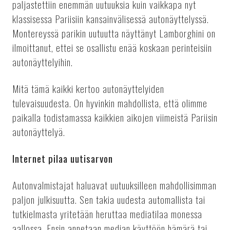
paljastettiin enemmän uutuuksia kuin vaikkapa nyt
klassisessa Pariisiin kansainvälisessä autonäyttelyssä.
Montereyssä parikin uutuutta näyttänyt Lamborghini on
ilmoittanut, ettei se osallistu enää koskaan perinteisiin
autonäyttelyihin.
Mitä tämä kaikki kertoo autonäyttelyiden
tulevaisuudesta. On hyvinkin mahdollista, että olimme
paikalla todistamassa kaikkien aikojen viimeistä Pariisin
autonäyttelyä.
Internet pilaa uutisarvon
Autonvalmistajat haluavat uutuuksilleen mahdollisimman
paljon julkisuutta. Sen takia uudesta automallista tai
tutkielmasta yritetään heruttaa mediatilaa monessa
aallossa. Ensin annetaan median käyttöön hämärä tai