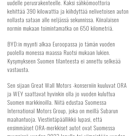
uudelle perusrakenteelle. Kaksi sähkömoottoria
kehittää 390 kilowattia ja kiihdyttää nelivetoisen auton
nollasta sataan alle neljässä sekunnissa. Kiinalaisen
normin mukaan toimintamatka on 650 kilometriä.
BYD:in myynti alkaa Euroopassa jo tämän vuoden
puolella monessa maassa Ruotsi mukaan lukien.
Kysymykseen Suomen tilanteesta ei annettu selkeää
vastausta.
Sen sijaan Great Wall Motors -konserniin kuuluvat ORA
ja WEY saattavat hyvinkin olla jo vuoden kuluttua
Suomen markkinoilla. Niitä edustaa Suomessa
International Motors Group, joka on meillä Subarun
maahantuoja. Viestintäpäällikkö lupasi, että
ensimmäiset ORA-merkkiset autot ovat Suomessa