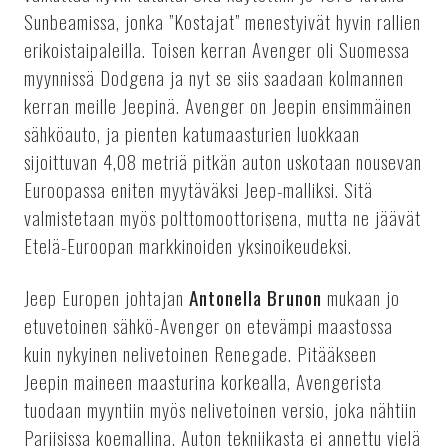
Sunbeamissa, jonka ”Kostajat” menestyivät hyvin rallien
erikoistaipaleilla. Toisen kerran Avenger oli Suomessa
myynnissä Dodgena ja nyt se siis saadaan kolmannen
kerran meille Jeepinä. Avenger on Jeepin ensimmäinen
sähköauto, ja pienten katumaasturien luokkaan
sijoittuvan 4,08 metriä pitkän auton uskotaan nousevan
Euroopassa eniten myytäväksi Jeep-malliksi. Sitä
valmistetaan myös polttomoottorisena, mutta ne jäävät
Etelä-Euroopan markkinoiden yksinoikeudeksi.
Jeep Europen johtajan
Antonella Brunon
mukaan jo
etuvetoinen sähkö-Avenger on etevämpi maastossa
kuin nykyinen nelivetoinen Renegade. Pitääkseen
Jeepin maineen maasturina korkealla, Avengerista
tuodaan myyntiin myös nelivetoinen versio, joka nähtiin
Pariisissa koemallina. Auton tekniikasta ei annettu vielä