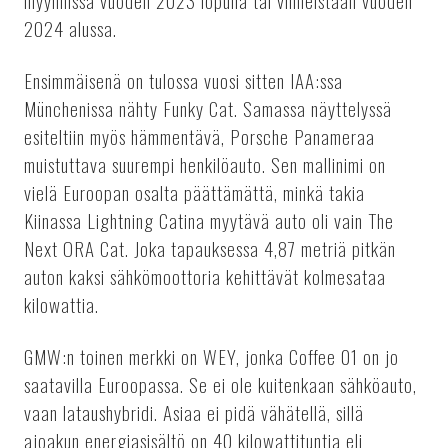
myynnissä vuoden 2023 lopulla tai viimeistään vuoden
2024 alussa.
Ensimmäisenä on tulossa vuosi sitten IAA:ssa
Münchenissa nähty Funky Cat. Samassa näyttelyssä
esiteltiin myös hämmentävä, Porsche Panameraa
muistuttava suurempi henkilöauto. Sen mallinimi on
vielä Euroopan osalta päättämättä, minkä takia
Kiinassa Lightning Catina myytävä auto oli vain The
Next ORA Cat. Joka tapauksessa 4,87 metriä pitkän
auton kaksi sähkömoottoria kehittävät kolmesataa
kilowattia.
GMW:n toinen merkki on WEY, jonka Coffee 01 on jo
saatavilla Euroopassa. Se ei ole kuitenkaan sähköauto,
vaan lataushybridi. Asiaa ei pidä vähätellä, sillä
ajoakun energiasisältö on 40 kilowattituntia eli