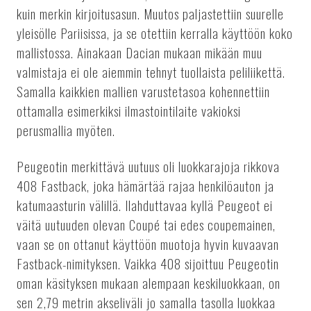
kuin merkin kirjoitusasun. Muutos paljastettiin suurelle
yleisölle Pariisissa, ja se otettiin kerralla käyttöön koko
mallistossa. Ainakaan Dacian mukaan mikään muu
valmistaja ei ole aiemmin tehnyt tuollaista peliliikettä.
Samalla kaikkien mallien varustetasoa kohennettiin
ottamalla esimerkiksi ilmastointilaite vakioksi
perusmallia myöten.
Peugeotin merkittävä uutuus oli luokkarajoja rikkova
408 Fastback, joka hämärtää rajaa henkilöauton ja
katumaasturin välillä. Ilahduttavaa kyllä Peugeot ei
väitä uutuuden olevan Coupé tai edes coupemainen,
vaan se on ottanut käyttöön muotoja hyvin kuvaavan
Fastback-nimityksen. Vaikka 408 sijoittuu Peugeotin
oman käsityksen mukaan alempaan keskiluokkaan, on
sen 2,79 metrin akseliväli jo samalla tasolla luokkaa