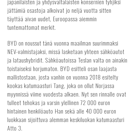
japanilaisten ja yhdysvaltalaisten konsernien tyhjiksi
jättämiä osastoja alkoivat jo neljä vuotta sitten
täyttää aivan uudet, Euroopassa aiemmin
tuntemattomat merkit.
BYD on noussut tänä vuonna maailman suurimmaksi
NEV-valmistajaksi, missä lasketaan yhteen sähköautot
ja lataushybridit. Sähköautoissa Teslan valta on ainakin
toistaiseksi horjumaton. BYD esitteli osan laajasta
mallistostaan, josta vanhin on vuonna 2018 esitelty
kookas katumaasturi Tang, joka on ollut Norjassa
myynnissä viime vuodesta alkaen. Nyt sen rinnalle ovat
tulleet tehokas ja varsin ylellinen 72 000 euron
hintainen henkilöauto Han sekä alle 40 000 euron
luokkaan sijoittuva alemman keskiluokan katumaasturi
Atto 3.