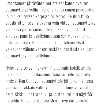
ilmoittaneet jättävänsä perinteiset kansainväliset
autonäyttelyt väliin. Trendi alkoi jo ennen pandemiaa,
jolloin kehityksen kärjessä oli Volvo. Se ilmoitti jo
vuosia sitten osallistuvansa vain yhteen autonäyttelyyn
vuodessa per maanosa. Sen jälkeen valmistajat
alkoivat punnita osallistumistaan sen mukaan, onko
niillä uutuuksia. Pandemian aikaan taloudelliset
vaikeudet vähensivät entisestään innostusta kalliisiin
autonäyttelyihin osallistumiseen.
Rahat sijoitetaan nykyisin mieluummin kohdistetulle
joukolle kuin haulikkoammuntana suurelle määrälle
ihmisiä. Kun Geneven autonäyttely jäi jo kolmantena
vuonna peräkkäin väliin viime maaliskuussa, varakkaille
esiteltävät uudet urheilu- ja loistoautot piti näyttää
jossakin. Niinpä elokuussa Montereyn autoviikolla