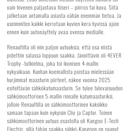
vain hivenen paljastava tiiseri – piirros tai kuva. Siitä
jatketaan antamalla asiasta vähän enemmän tietoa. Ja
useimmiten kaikki kerrotaan kuvien kera hyvissä ajoin
ennen kuin autonäyttely avaa ovensa medialle.
Renaultilla oli niin paljon uutuuksia, että osa niistä
pidettiin salassa loppuun saakka. Jännittävin oli 4EVER
Trophy -tutkielma, joka toi ikonisen 4-mallin
nykyaikaan. Kunhan koemallista poistaa mielessään
hurjimmat maasturin piirteet, näkee vuonna 2025
esiteltävän sähkökatumaasturin. Se tulee tulevaisuuden
sähkömoottorisen 5-mallin rinnalle katumaasturiksi,
jolloin Renaultilla on sähkömoottorinen kaksikko
samaan tapaan kuin nykyisin Clio ja Captur. Toinen
sähkömoottorinen uutuus osastolla oli Kangoo E-Tech
Electric, sillä tähän saakka sähkö-Kangoon on saanut