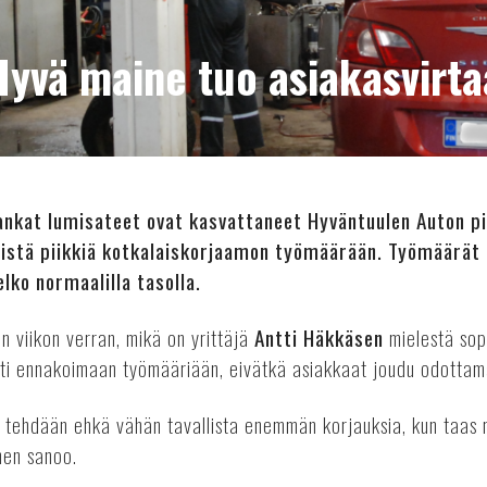
Hyvä maine tuo asiakasvirta
sankat lumisateet ovat kasvattaneet Hyväntuulen Auton p
tyistä piikkiä kotkalaiskorjaamon työmäärään. Työmäärät
elko normaalilla tasolla.
n viikon verran, mikä on yrittäjä
Antti Häkkäsen
mielestä sopi
ti ennakoimaan työmääriään, eivätkä asiakkaat joudu odottama
n tehdään ehkä vähän tavallista enemmän korjauksia, kun taas 
nen sanoo.