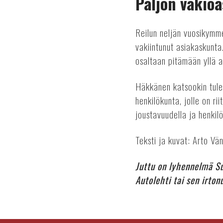
Paljon vakioa
Reilun neljän vuosikymm
vakiintunut asiakaskunta
osaltaan pitämään yllä a
Häkkänen katsookin tulev
henkilökunta, jolle on ri
joustavuudella ja henkilö
Teksti ja kuvat: Arto Vän
Juttu on lyhennelmä S
Autolehti tai sen irto