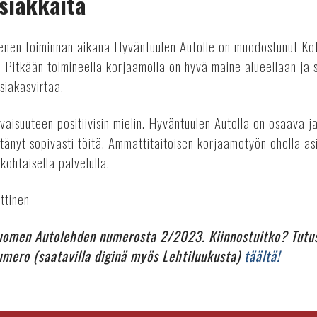
siakkaita
enen toiminnan aikana Hyväntuulen Autolle on muodostunut Ko
. Pitkään toimineella korjaamolla on hyvä maine alueellaan ja
siakasvirtaa.
aisuuteen positiivisin mielin. Hyväntuulen Autolla on osaava j
ittänyt sopivasti töitä. Ammattitaitoisen korjaamotyön ohella as
kohtaisella palvelulla.
ttinen
uomen Autolehden numerosta 2/2023. Kiinnostuitko? Tutus
numero (saatavilla diginä myös Lehtiluukusta)
täältä!