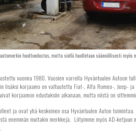
 automerkin huoltoedustus, mutta siellä huolletaan säännöllisesti myös 
ustettu vuonna 1980. Vuosien varrella Hyväntuulen Autoon tull
in lisäksi korjaamo on valtuutettu Fiat-, Alfa Romeo-, Jeep- ja
ivat korjaamon edustuksiin aikanaan, mutta niistä on sittemmin
olleet ja ovat yhä keskeinen osa Hyväntuulen Auton toimintaa
tistä enemmän muitakin merkkejä. Liityimme myös AD-ketjuun
.