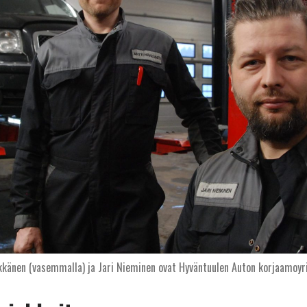
kkänen (vasemmalla) ja Jari Nieminen ovat Hyväntuulen Auton korjaamoyri