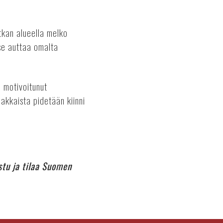
tkan alueella melko
 se auttaa omalta
a motivoitunut
iakkaista pidetään kiinni
tu ja tilaa Suomen