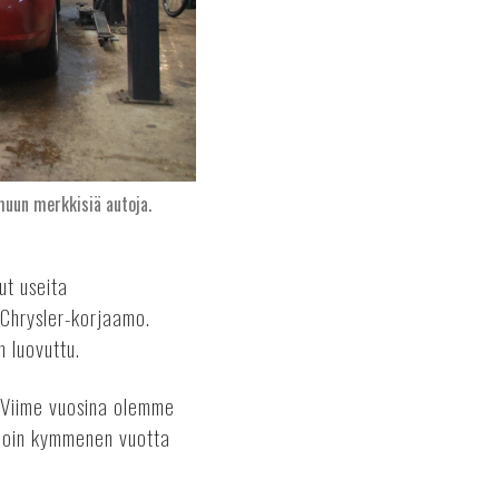
muun merkkisiä autoja.
ut useita
 Chrysler-korjaamo.
 luovuttu.
. Viime vuosina olemme
 noin kymmenen vuotta