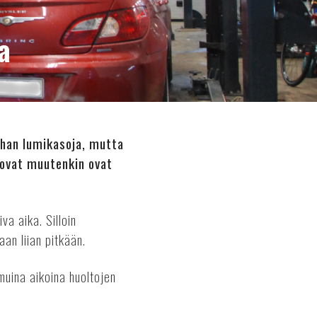
a
ihan lumikasoja, mutta
 ovat muutenkin ovat
va aika. Silloin
an liian pitkään.
muina aikoina huoltojen