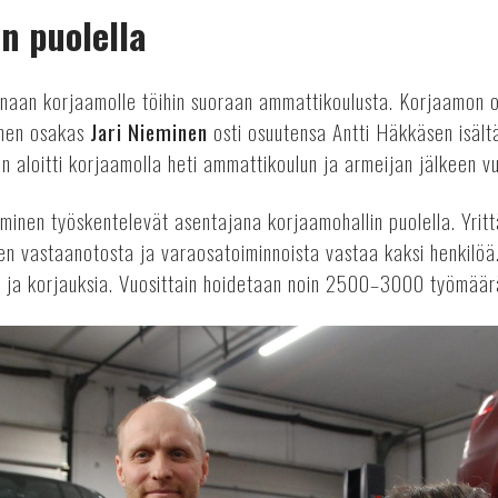
in puolella
inaan korjaamolle töihin suoraan ammattikoulusta. Korjaamon os
inen osakas
Jari Nieminen
osti osuutensa Antti Häkkäsen isält
n aloitti korjaamolla heti ammattikoulun ja armeijan jälkeen 
nen työskentelevät asentajana korjaamohallin puolella. Yrittä
den vastaanotosta ja varaosatoiminnoista vastaa kaksi henkilö
oja ja korjauksia. Vuosittain hoidetaan noin 2500–3000 työmäär