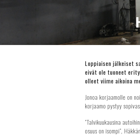
Loppiaisen jälkeiset 
eivät ole tuoneet eri
olleet viime aikoina m
Jonoa korjaamolle on noi
korjaamo pystyy sopivas
”Talvikuukausina autoihi
osuus on isompi”, Häkkä