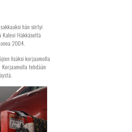
akkaaksi hän siirtyi
ä Kalevi Häkkäseltä
vuonna 2004.
jien lisäksi korjaamolla
ä. Korjaamolla tehdään
äystä.