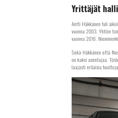
Yrittäjät hall
Antti Häkkänen tuli aiko
vuonna 2003. Yhtiön to
vuonna 2016. Nieminenki
Sekä Häkkänen että Niemi
on kaksi asentajaa. Töi
laajasti erilaisia huolt