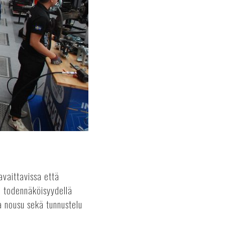
avaittavissa että
la todennäköisyydellä
a nousu sekä tunnustelu