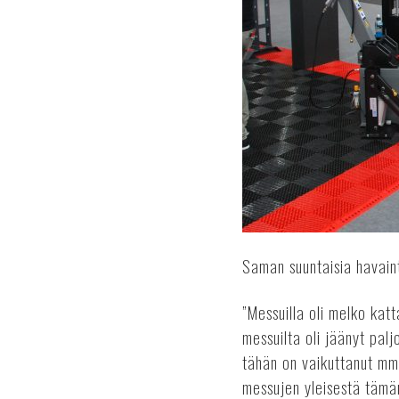
Saman suuntaisia havaint
”Messuilla oli melko katt
messuilta oli jäänyt pal
tähän on vaikuttanut mm.
messujen yleisestä tämän