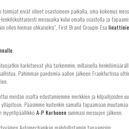
an toimijat eivät olleet osastoineen paikalla, oma kokemus mes
enkilökohtaisesti messuaika kului omalla osastolla ja tapaamis
in ollen hieman ohkaiseksi”, First Brand Groupin Esa
Iinattini
nnalle
uojatkin harkitsevat yhä tarkemmin, millaisella henkilömäärällä
sallistua. Pahimman pandemia-aallon jälkeen Frankfurtissa oltii
len.
ottui meidän osalta edustamiemme merkkien ja kilpailijoiden uu
n ylläpitoon. Pääsimme kuitenkin samalla tapaamaan muutamaa
en myyntipäällikkö
A-P Korhonen
summasi messujen jälkeen.
yytyväinen Automechanikan mahdollistamiin tapaamisiin: