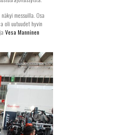
i näkyi messuilla. Osa
la oli uutuudet hyvin
aja
Vesa Manninen