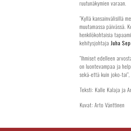
ruutunäkymien varaan.
”Kyllä kansainvälisillä m
muutamassa päivässä. Ko
henkilökohtaisia tapaami
kehitysjohtaja
Juha Sep
”Ihmiset edelleen arvost
on luontevampaa ja helpo
sekä-että kuin joko-tai”,
Teksti: Kalle Kalaja ja A
Kuvat: Arto Vänttinen