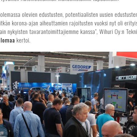
 olemassa olevien edustusten, potentiaalisten uusien edustusten 
itkän korona-ajan aiheuttamien rajoitusten vuoksi nyt oli erity
in nykyisten tavarantoimittajiemme kanssa”, Wihuri Oy:n Tek
alomaa
kertoi.