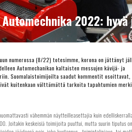
t Automechnika 2022: hyvä 
uun numerossa (8/22) totesimme, korona on jättänyt jä
edelleen Automechanikan kaltaisten messujen kävijä- ja
riin. Suomalaistoimijoilta saadut kommentit osoittavat, 
ivät kuitenkaan välttämättä tarkoita tapahtumien merki
 huomattavasti vähemmän näytteilleasettajia kuin edelliskerralla
800. Joitakin keskeisiä toimijoita puuttui, mutta suurin tiputus 
joiden jäädessä pois, joko kustannus-, toimintalinjaus- tai matk