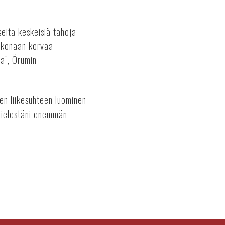
seita keskeisiä tahoja
kokonaan korvaa
ta”, Örumin
en liikesuhteen luominen
 mielestäni enemmän