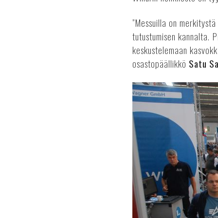
”Messuilla on merkitystä
tutustumisen kannalta. P
keskustelemaan kasvokka
osastopäällikkö
Satu S