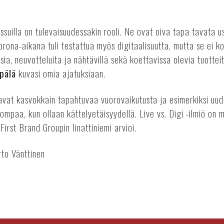
essuilla on tulevaisuudessakin rooli. Ne ovat oiva tapa tavata u
rona-aikana tuli testattua myös digitaalisuutta, mutta se ei 
sia, neuvotteluita ja nähtävillä sekä koettavissa olevia tuottei
pälä
kuvasi omia ajatuksiaan.
avat kasvokkain tapahtuvaa vuorovaikutusta ja esimerkiksi uud
mpaa, kun ollaan kättelyetäisyydellä. Live vs. Digi -ilmiö on
 First Brand Groupin Iinattiniemi arvioi.
rto Vänttinen