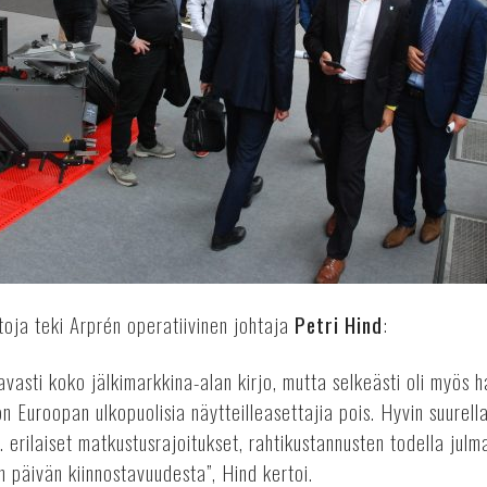
oja teki Arprén operatiivinen johtaja
Petri Hind
:
avasti koko jälkimarkkina-alan kirjo, mutta selkeästi oli myös h
jon Euroopan ulkopuolisia näytteilleasettajia pois. Hyvin suurel
 erilaiset matkustusrajoitukset, rahtikustannusten todella julm
 päivän kiinnostavuudesta”, Hind kertoi.