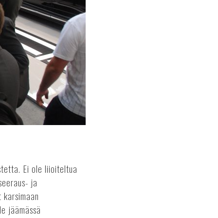
tta. Ei ole liioiteltua
seeraus- ja
t karsimaan
ole jäämässä