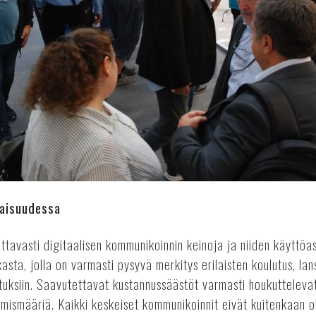
aisuudessa
tavasti digitaalisen kommunikoinnin keinoja ja niiden käyttöaste
asta, jolla on varmasti pysyvä merkitys erilaisten koulutus, lan
uksiin. Saavutettavat kustannussäästöt varmasti houkutteleva
umismääriä. Kaikki keskeiset kommunikoinnit eivät kuitenkaan 