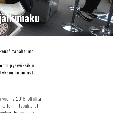
jälkimaku
lkensä tapahtuma-
että pysyviksikin
tyksen hiipumista.
 vuonna 2018, oli niitä
on kuitenkin tapahtunut
ustusrajoitussyistä.