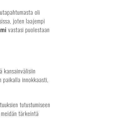
sutapahtumasta oli
issa, joten laajempi
emi
vastasi puolestaan
 kansainvälisiin
n paikalla innokkaasti,
tuuksien tutustumiseen
 meidän tärkeintä