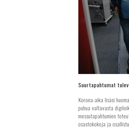
Suurtapahtumat tulev
Korona-aika lisäsi huomat
puhua valtavasta digiloik
messutapahtumien toteut
osastokokoja ja osallist