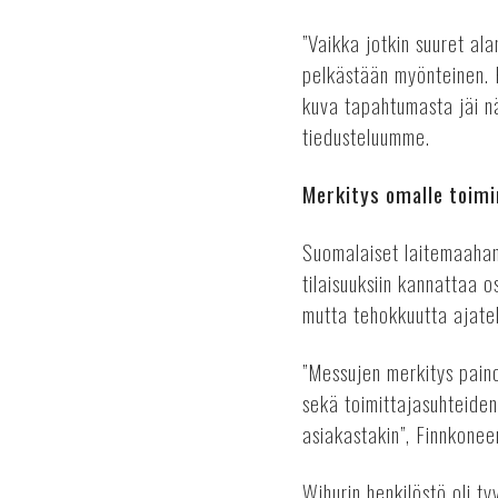
”Vaikka jotkin suuret al
pelkästään myönteinen. H
kuva tapahtumasta jäi nä
tiedusteluumme.
Merkitys omalle toimi
Suomalaiset laitemaahant
tilaisuuksiin kannattaa o
mutta tehokkuutta ajatel
”Messujen merkitys pain
sekä toimittajasuhteide
asiakastakin”, Finnkone
Wihurin henkilöstö oli t