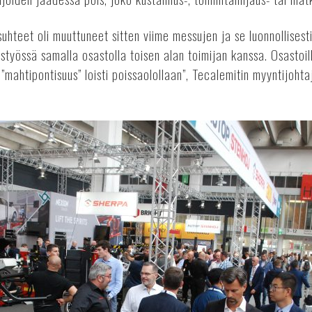
suhteet oli muuttuneet sitten viime messujen ja se luonnollisest
teistyössä samalla osastolla toisen alan toimijan kanssa. Osastoil
 ”mahtipontisuus” loisti poissaolollaan”, Tecalemitin myyntijoht