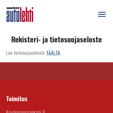
OPEN MENU
Rekisteri- ja tietosuojaseloste
Lue tietosuojaseloste
TÄÄLTÄ
.
Toimitus
Köydenpunojankatu 8