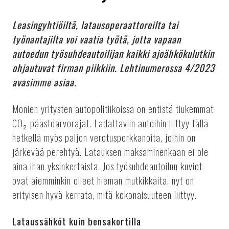
Leasingyhtiöiltä, latausoperaattoreilta tai
työnantajilta voi vaatia työtä, jotta vapaan
autoedun työsuhdeautoilijan kaikki ajoähkökulutkin
ohjautuvat firman piikkiin. Lehtinumerossa 4/2023
avasimme asiaa.
Monien yritysten autopolitiikoissa on entistä tiukemmat
CO₂-päästöarvorajat. Ladattaviin autoihin liittyy tällä
hetkellä myös paljon verotusporkkanoita, joihin on
järkevää perehtyä. Latauksen maksaminenkaan ei ole
aina ihan yksinkertaista. Jos työsuhdeautoilun kuviot
ovat aiemminkin olleet hieman mutkikkaita, nyt on
erityisen hyvä kerrata, mitä kokonaisuuteen liittyy.
Lataussähköt kuin bensakortilla