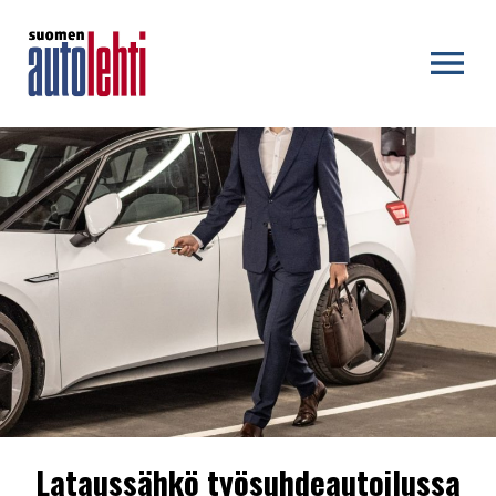
OPEN MENU
Lataussähkö työsuhdeautoilussa