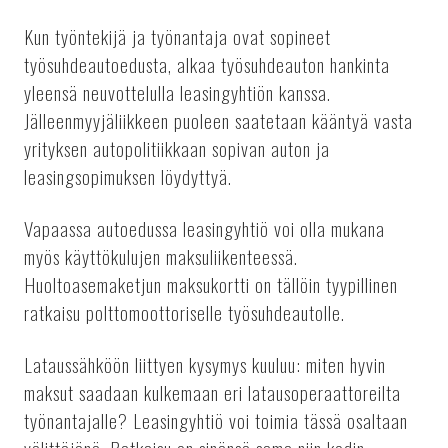
Kun työntekijä ja työnantaja ovat sopineet
työsuhdeautoedusta, alkaa työsuhdeauton hankinta
yleensä neuvottelulla leasingyhtiön kanssa.
Jälleenmyyjäliikkeen puoleen saatetaan kääntyä vasta
yrityksen autopolitiikkaan sopivan auton ja
leasingsopimuksen löydyttyä.
Vapaassa autoedussa leasingyhtiö voi olla mukana
myös käyttökulujen maksuliikenteessä.
Huoltoasemaketjun maksukortti on tällöin tyypillinen
ratkaisu polttomoottoriselle työsuhdeautolle.
Lataussähköön liittyen kysymys kuuluu: miten hyvin
maksut saadaan kulkemaan eri latausoperaattoreilta
työnantajalle? Leasingyhtiö voi toimia tässä osaltaan