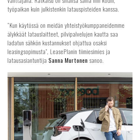
välittäjänä. Ratkaisu on sinänsä sama niin kodin,
työpaikan kuin julkistenkin latauspisteiden kanssa.
“Kun käytössä on meidän yhteistyökumppaneidemme
älykkäät latauslaitteet, pilvipalvelujen kautta saa
ladatun sähkön kustannukset ohjattua osaksi
leasingsopimusta”, LeasePlanin tiimiesimies ja
latausasiantuntija
Sanna Murtonen
sanoo.