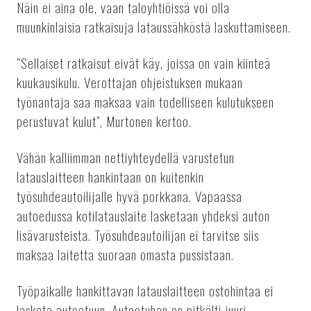
Näin ei aina ole, vaan taloyhtiöissä voi olla
muunkinlaisia ratkaisuja lataussähköstä laskuttamiseen.
“Sellaiset ratkaisut eivät käy, joissa on vain kiinteä
kuukausikulu. Verottajan ohjeistuksen mukaan
työnantaja saa maksaa vain todelliseen kulutukseen
perustuvat kulut”, Murtonen kertoo.
Vähän kalliimman nettiyhteydellä varustetun
latauslaitteen hankintaan on kuitenkin
työsuhdeautoilijalle hyvä porkkana. Vapaassa
autoedussa kotilatauslaite lasketaan yhdeksi auton
lisävarusteista. Työsuhdeautoilijan ei tarvitse siis
maksaa laitetta suoraan omasta pussistaan.
Työpaikalle hankittavan latauslaitteen ostohintaa ei
lasketa autoetuun. Autoetuhan on pitkälti juuri