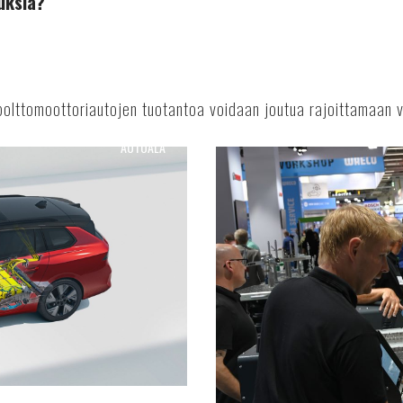
uksia?
lttomoottoriautojen tuotantoa voidaan joutua rajoittamaan v
AUTOALA
Suomen
Autolehti
4/24
ilmestyy!