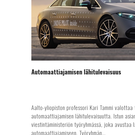
Automaattiajamisen lähitulevaisuus
Aalto-yliopiston professori Kari Tammi valottaa 
automaattiajamisen lähitulevaisuutta. Istun asia
viestintäministeriön työryhmässä, joka avustaa l
automaattiajamiseen. Työryhmän...