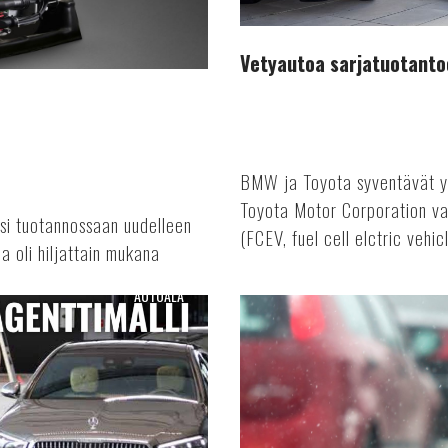
Vetyautoa sarjatuotanto
BMW ja Toyota syventävät y
Toyota Motor Corporation va
nsi tuotannossaan uudelleen
(FCEV, fuel cell elctric vehicl
a oli hiljattain mukana
AUTOALA
Vakuuttamattomien
ajoneuvojen
määrä
laskenut