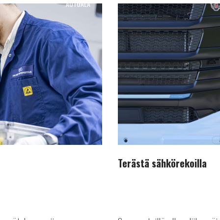
AUTOALA
Terästä
sähkörekoilla
Terästä sähkörekoilla