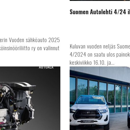
Suomen Autolehti 4/24 i
urerin Vuoden sähköauto 2025
Kuluvan vuoden neljäs Suome
insinööriliitto ry on valinnut
4/2024 on saatu ulos painoko
keskiviikko 16.10. ja...
AUTOALA
Vetyautoa
sarjatuotantoon