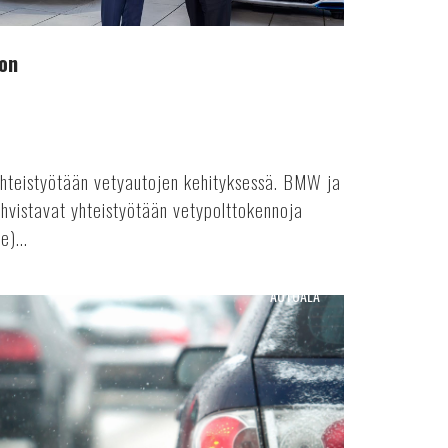
on
hteistyötään vetyautojen kehityksessä. BMW ja
hvistavat yhteistyötään vetypolttokennoja
e)...
AUTOALA