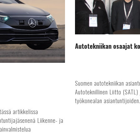
Autotekniikan osaajat k
Suomen autotekniikan asiant
Autoteknillinen Liitto (SATL)
työkonealan asiantuntijoiden.
tässä artikkelissa
ntuntijajäsenenä Liikenne- ja
ainvalmistelua