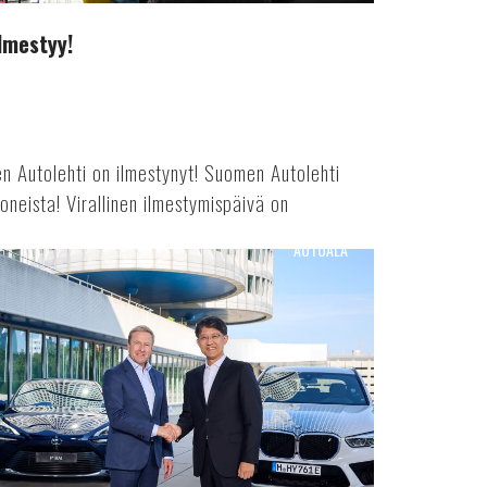
lmestyy!
n Autolehti on ilmestynyt! Suomen Autolehti
neista! Virallinen ilmestymispäivä on
AUTOALA