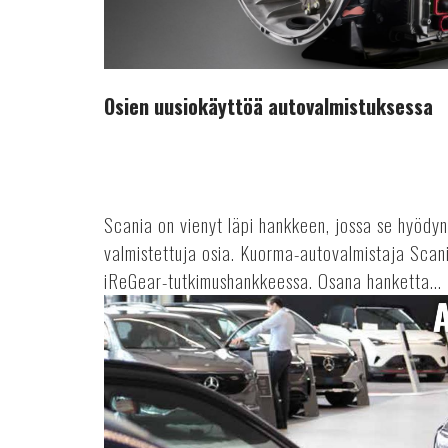
Osien uusiokäyttöä autovalmistuksessa
Scania on vienyt läpi hankkeen, jossa se hyödy
valmistettuja osia. Kuorma-autovalmistaja Scani
iReGear-tutkimushankkeessa. Osana hanketta...
Suomen
Autolehti
2/24
ilmestyy