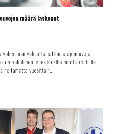
euvojen määrä laskenut
aa vähemmän vakuuttamattomia ajoneuvoja.
s on pakollinen lähes kaikille moottoroiduille
ää hoitamatta vuosittain...
AUTOALA