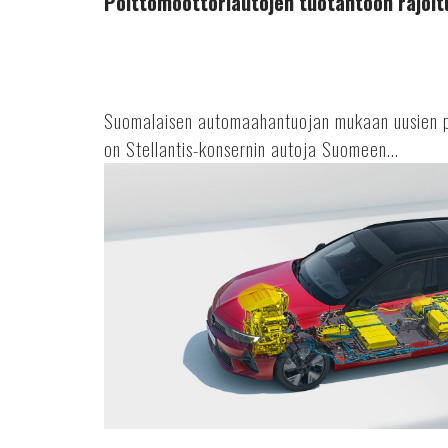
Polttomoottoriautojen tuotantoon rajoit
Suomalaisen automaahantuojan mukaan uusien po
on Stellantis-konsernin autoja Suomeen...
Astra
Vuoden
sähköauto