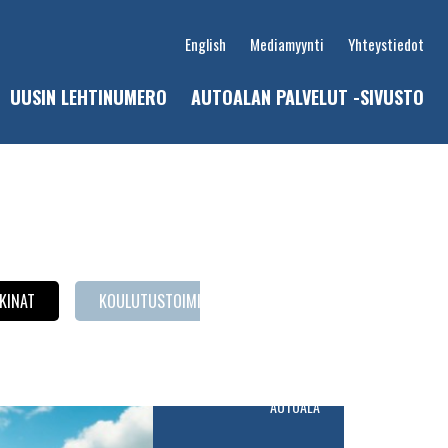
English
Mediamyynti
Yhteystiedot
UUSIN LEHTINUMERO
AUTOALAN PALVELUT -SIVUSTO
u
KINAT
KOULUTUSTOIMINTA
LAITEKATSAUS
P
AUTOALA