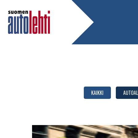
KAIKKI
AUTOAL
Polttomoottoriautojen
tuotantoon