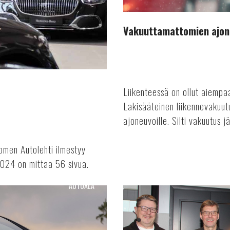
Vakuuttamattomien ajon
Liikenteessä on ollut aiemp
Lakisääteinen liikennevakuutu
ajoneuvoille. Silti vakuutus j
omen Autolehti ilmestyy
024 on mittaa 56 sivua.
AUTOALA
Autotekniikan
osaajat
koolla
Lahdessa