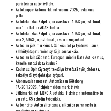
perinteinen autonäyttely.
Autokauppa: Automarkkinat vuonna 2025, laskukausi
jatkui.
Autotekniikka: Kuljettajaa avustavat ADAS-järjestelmät,
osa 1, tutkittua ADAS-tietoa.
Autotekniikka: Kuljettajaa avustavat ADAS-järjestelmät,
osa 2, ADAS-järjestelmät ja vauriokorjaukset.
Autoalan jälkimarkkinat: Sähköautot ja työturvallisuus,
sähkötyötapaturmien syitä ja seurauksia.
Autoalan lainsäädäntö: Euroopan unionin Data Act -asetus,
kenelle autosi data kuuluu?
Koulutus: Opinnäytetyö tekoälyn käytöstä työnjohdossa,
tekoälystä työnjohtajan työpari.
Ajoneuvoalan messut: Automässan Göteborg
17.-20.1.2026, Pohjoismaiden merkittävin.
Jälkimarkkinat: MEKO Aluetukku, Helsingin automatisoitu
varasto, 65 robotin työpaikka.
Autonhoito: Auton yliteippaus, ulkonäön parannusta ja
maalipinnan suojausta.