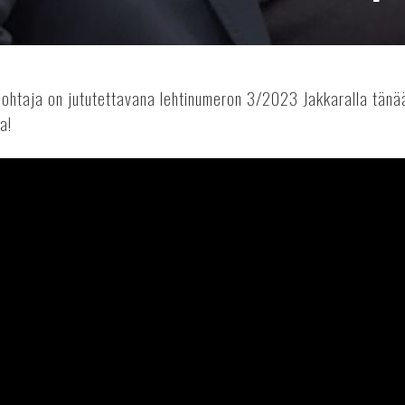
johtaja on jututettavana lehtinumeron 3/2023 Jakkaralla tänää
a!