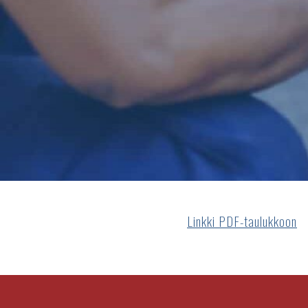
Linkki PDF-taulukkoon