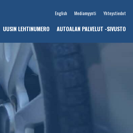
English
Mediamyynti
Yhteystiedot
UUSIN LEHTINUMERO
AUTOALAN PALVELUT -SIVUSTO
u