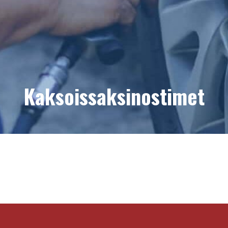
Kaksoissaksinostimet