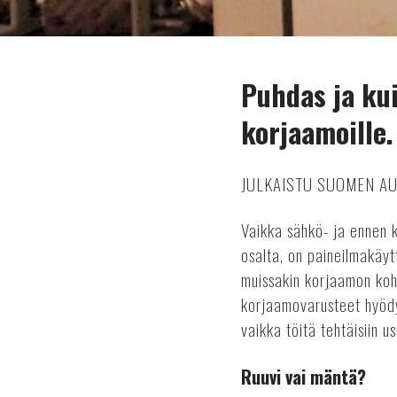
Puhdas ja ku
korjaamoille.
JULKAISTU SUOMEN A
Vaikka sähkö- ja ennen 
osalta, on paineilmakäytt
muissakin korjaamon koht
korjaamovarusteet hyödy
vaikka töitä tehtäisiin 
Ruuvi vai mäntä?