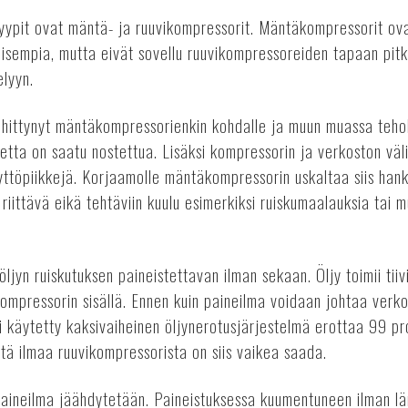
yypit ovat mäntä- ja ruuvikompressorit. Mäntäkompressorit ova
lisempia, mutta eivät sovellu ruuvikompressoreiden tapaan pit
elyyn.
kehittynyt mäntäkompressorienkin kohdalle ja muun muassa te
etta on saatu nostettua. Lisäksi kompressorin ja verkoston väl
yttöpiikkejä. Korjaamolle mäntäkompressorin uskaltaa siis han
riittävä eikä tehtäviin kuulu esimerkiksi ruiskumaalauksia tai 
öljyn ruiskutuksen paineistettavan ilman sekaan. Öljy toimii tii
ompressorin sisällä. Ennen kuin paineilma voidaan johtaa verko
ti käytetty kaksivaiheinen öljynerotusjärjestelmä erottaa 99 pr
ntä ilmaa ruuvikompressorista on siis vaikea saada.
paineilma jäähdytetään. Paineistuksessa kuumentuneen ilman lä