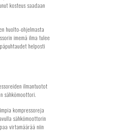
tunut kosteus saadaan
een huolto-ohjelmasta
essorin imemä ilma tulee
 epäpuhtaudet helposti
essoreiden ilmantuotot
in sähkömoottori.
eimpia kompressoreja
 avulla sähkömoottorin
mpaa virtamäärää niin