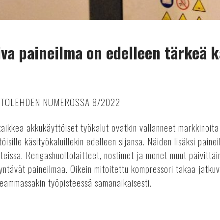
iva paineilma on edelleen tärkeä 
UTOLEHDEN NUMEROSSA 8/2022
kaikkea akkukäyttöiset työkalut ovatkin vallanneet markkinoita
öisille käsityökaluillekin edelleen sijansa. Näiden lisäksi pain
eissa. Rengashuoltolaitteet, nostimet ja monet muut päivittäin
ntävät paineilmaa. Oikein mitoitettu kompressori takaa jatkuv
useammassakin työpisteessä samanaikaisesti.