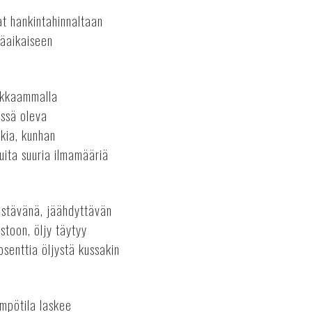
t hankintahinnaltaan
käaikaiseen
hokkaammalla
issä oleva
kkia, kunhan
muita suuria ilmamääriä
vistävänä, jäähdyttävän
stoon, öljy täytyy
osenttia öljystä kussakin
mpötila laskee