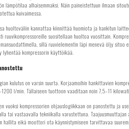
ön lämpötilaa alhaisemmaksi. Näin paineistettuun ilmaan sitou
rotettua kuivaimessa.
a huoltoväliin kannattaa kiinnittää huomiota ja hankitun laitt
esti ruuvikompressoreille suositellaan huoltoa vuosittain. Kompr
uilmansuodattimella, sillä ruuvielementin läpi menevä öljy sitoo
jy lyhentää kompressorin käyttöikää.
anostettu
ian kulutus on varsin suurta. Korjaamoihin hankittavien kompr
–1200 l/min. Tällaiseen tuottoon vaaditaan noin 7,5–11 kilowat
en vuoksi kompressorien ohjauslogiikkaan on panostettu ja us
lla tai vastaavalla tekniikalla varustettuna. Taajuusmuuttajan
n hallita eikä moottori ota käynnistymiseen tarvittavaa suure