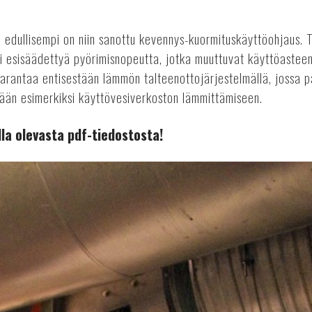
edullisempi on niin sanottu kevennys-kuormituskäyttöohjaus. T
mpi esisäädettyä pyörimisnopeutta, jotka muuttuvat käyttöaste
arantaa entisestään lämmön talteenottojärjestelmällä, jossa p
ään esimerkiksi käyttövesiverkoston lämmittämiseen.
la olevasta pdf-tiedostosta!