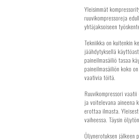
Yleisimmät kompressorit
ruuvikompressoreja edul
yhtäjaksoiseen työskent
Tekniikka on kuitenkin 
jäähdytyksellä käyttöast
paineilmasäiliö tasaa kä
paineilmasäiliön koko on 
vaativia töitä.
Ruuvikompressori vaatii 
ja voitelevana aineena k
erottaa ilmasta. Yleises
vaiheessa. Täysin öljytö
Öljynerotuksen jälkeen 