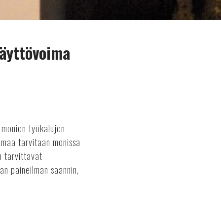
käyttövoima
 monien työkalujen
eilmaa tarvitaan monissa
 tarvittavat
an paineilman saannin,