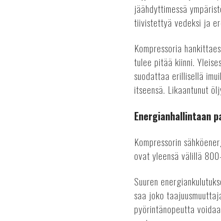
jäähdyttimessä ympärist
tiivistettyä vedeksi ja e
Kompressoria hankittaess
tulee pitää kiinni. Yleis
suodattaa erillisellä im
itseensä. Likaantunut öl
Energianhallintaan p
Kompressorin sähköenerg
ovat yleensä välillä 800
Suuren energiankulutuks
saa joko taajuusmuuttaja
pyörintänopeutta voidaa