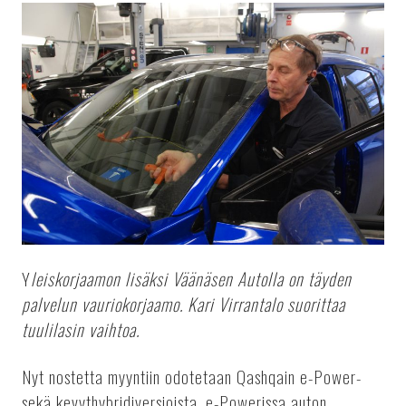
Y
leiskorjaamon lisäksi Väänäsen Autolla on täyden
palvelun vauriokorjaamo. Kari Virrantalo suorittaa
tuulilasin vaihtoa.
Nyt nostetta myyntiin odotetaan Qashqain e-Power-
sekä kevythybridiversioista. e-Powerissa auton