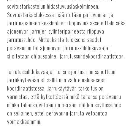
sovitustarkastelun hidastuvuuslaskelmineen.
Sovitustarkastuksessa määritetään jarruvoiman ja
jarrutuspaineen keskinäinen riippuvuus akseleittain sekä
ajoneuvon jarrujen sylinteripaineesta riippuva
jarrutussuhde. Mittauksista tuloksena saadut
perävaunun tai ajoneuvon jarrutussuhdekuvaajat
sijoitetaan ohjauspaine- jarrutussuhdekoordinaatistoon.
Jarrutussuhdekuvaajan tulisi sijoittua niin sanottuun
jarrukäytävään eli sallittuun vaihtelualueeseen
koordinaatistossa. Jarrukäytävän tarkoitus on
varmistaa, että kytkettäessä mikä tahansa perävaunu
minkä tahansa vetoauton perään, näiden sovitussuhde
on sellainen, ettei perävaunu jarruta vetoautoa
voimakkaammin.