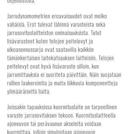
ohjelmistolla.
Jarrudynamometrien eroavaisuudet ovat melko
vähäisiä. Erot tulevat lähinnä varusteista sekä
jarrusovituslaitteiston ominaisuuksista. Tutut
lisävarusteet kuten telojen peitelevyt ja
ulkoasennussarja ovat saatavilla kaikkiin
tämänkertaisen laitekatsauksen laitteisiin. Telojen
peitelevyt ovat hyvä lisävaruste silloin, kun
jarrumittauksia ei suoriteta päivittäin. Näin suojataan
rullien laakerointia ja muita liikkuvia komponentteja
ylimääräiseltä lialta.
Joissakin tapauksissa kuormituslaite on tarpeellinen
varuste jarrusovituksen tekoon. Kuormituslaitteella
ajoneuvon tai perävaunun akseleita voidaan
kuormittaa, jolloin simuloidaan ajoneuvon