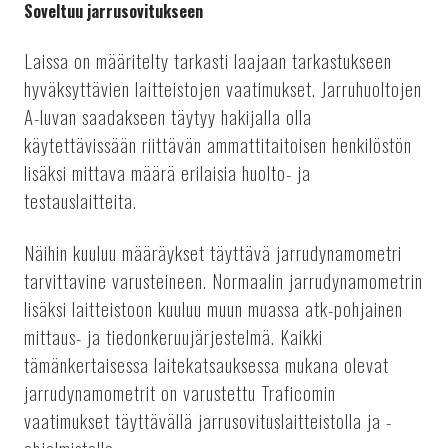
Soveltuu jarrusovitukseen
Laissa on määritelty tarkasti laajaan tarkastukseen
hyväksyttävien laitteistojen vaatimukset. Jarruhuoltojen
A-luvan saadakseen täytyy hakijalla olla
käytettävissään riittävän ammattitaitoisen henkilöstön
lisäksi mittava määrä erilaisia huolto- ja
testauslaitteita.
Näihin kuuluu määräykset täyttävä jarrudynamometri
tarvittavine varusteineen. Normaalin jarrudynamometrin
lisäksi laitteistoon kuuluu muun muassa atk-pohjainen
mittaus- ja tiedonkeruujärjestelmä. Kaikki
tämänkertaisessa laitekatsauksessa mukana olevat
jarrudynamometrit on varustettu Traficomin
vaatimukset täyttävällä jarrusovituslaitteistolla ja -