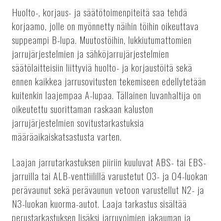
Huolto-, korjaus- ja säätötoimenpiteitä saa tehdä
korjaamo, jolle on myönnetty näihin töihin oikeuttava
suppeampi B-lupa. Muutostöihin, lukkiutumattomien
jarrujärjestelmien ja sähköjarrujärjestelmien
säätölaitteisiin liittyviä huolto- ja korjaustöitä sekä
ennen kaikkea jarrusovitusten tekemiseen edellytetään
kuitenkin laajempaa A-lupaa. Tällainen luvanhaltija on
oikeutettu suorittaman raskaan kaluston
jarrujärjestelmien sovitustarkastuksia
määräaikaiskatsastusta varten.
Laajan jarrutarkastuksen piiriin kuuluvat ABS- tai EBS-
jarruilla tai ALB-venttiilillä varustetut O3- ja O4-luokan
perävaunut sekä perävaunun vetoon varustellut N2- ja
N3-luokan kuorma-autot. Laaja tarkastus sisältää
perustarkastuksen lisäksi jarruvoimien jakauman ja