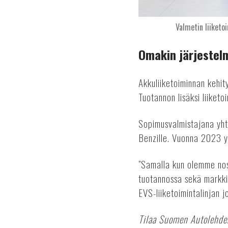
Valmetin liiketo
Omakin järjestel
Akkuliiketoiminnan kehit
Tuotannon lisäksi liiket
Sopimusvalmistajana yhti
Benzille. Vuonna 2023 y
”Samalla kun olemme no
tuotannossa sekä markki
EVS-liiketoimintalinjan 
Tilaa Suomen Autolehde