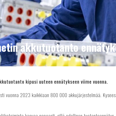
etin akkutuotanto ennäty
kutuotanto kipusi uuteen ennätykseen viime vuonna.
sti vuonna 2023 kaikkiaan 800 000 akkujärjestelmää. Kyseess
iiketoiminta kasvaa nopeasti, sillä edellinen tuotantoennätys