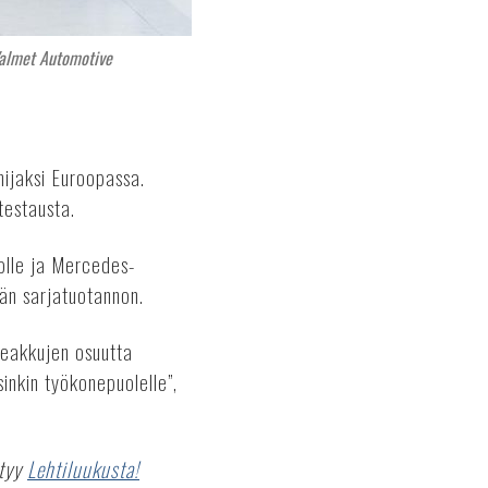
almet Automotive
mijaksi Euroopassa.
testausta.
volle ja Mercedes-
än sarjatuotannon.
eakkujen osuutta
nkin työkonepuolelle”,
ytyy
Lehtiluukusta!