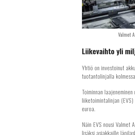
Valmet A
Liikevaihto yli mil
Yhtiö on investoinut akku
tuotantolinjalla kolmes
Toiminnan laajeneminen n
liiketoimintalinjan (EVS)
euroa.
Näin EVS nousi Valmet Au
lisäksi asiakkaille läpil