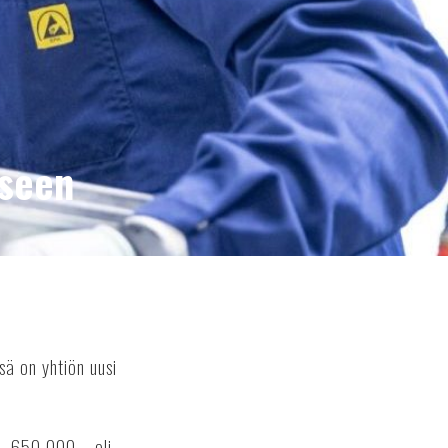
kseen
ä on yhtiön uusi
 – 650 000 – oli