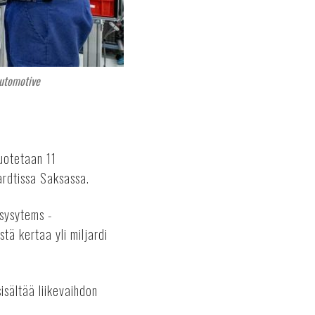
utomotive
tuotetaan 11
ardtissa Saksassa.
 sysytems -
tä kertaa yli miljardi
isältää liikevaihdon