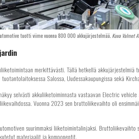
utomotive tuotti viime vuonna 800 000 akkujärjestelmää.
Kuva Valmet A
jardin
liiketoimintaan merkittävästi. Tällä hetkellä akkujärjestelmiä 
sa tuotantolaitoksessa Salossa, Uudessakaupungissa sekä Kirch
äkyy selvästi akkuliiketoiminnasta vastaavan Electric vehicle
 liikevaihdossa. Vuonna 2023 sen bruttoliikevaihto oli ensimmäis
tomotiven suurimmaksi liiketoimintalinjaksi. Bruttoliikevaihto s
askutetut materiaalit ja komponentit.