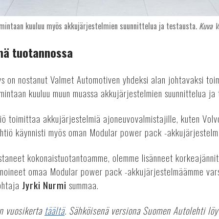
imintaan kuuluu myös akkujärjestelmien suunnittelua ja testausta.
Kuva V
mä tuotannossa
ys on nostanut Valmet Automotiven yhdeksi alan johtavaksi toi
oimintaan kuuluu muun muassa akkujärjestelmien suunnittelua ja 
ö toimittaa akkujärjestelmiä ajoneuvovalmistajille, kuten Vol
htiö käynnisti myös oman Modular power pack -akkujärjestelm
staneet kokonaistuotantoamme, olemme lisänneet korkeajännit
noineet omaa Modular power pack -akkujärjestelmäämme varsi
johtaja
Jyrki Nurmi
summaa.
n vuosikerta
täältä
. Sähköisenä versiona Suomen Autolehti lö