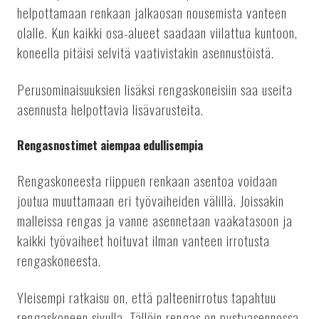
helpottamaan renkaan jalkaosan nousemista vanteen
olalle. Kun kaikki osa-alueet saadaan viilattua kuntoon,
koneella pitäisi selvitä vaativistakin asennustöistä.
Perusominaisuuksien lisäksi rengaskoneisiin saa useita
asennusta helpottavia lisävarusteita.
Rengasnostimet aiempaa edullisempia
Rengaskoneesta riippuen renkaan asentoa voidaan
joutua muuttamaan eri työvaiheiden välillä. Joissakin
malleissa rengas ja vanne asennetaan vaakatasoon ja
kaikki työvaiheet hoituvat ilman vanteen irrotusta
rengaskoneesta.
Yleisempi ratkaisu on, että palteenirrotus tapahtuu
rengaskoneen sivulla. Tällöin rengas on pystyasennossa