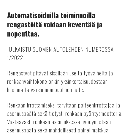
Automatisoiduilla toiminnoilla
rengastöitä voidaan keventää ja
nopeuttaa.
JULKAISTU SUOMEN AUTOLEHDEN NUMEROSSA
1/2022:
Rengastyöt pitävät sisällään useita työvaiheita ja
renkaanvaihtokone onkin yksinkertaisuudestaan
huolimatta varsin monipuolinen laite.
Renkaan irrottamiseksi tarvitaan palteenirrottajaa ja
asennuspäätä sekä tietysti renkaan pyöritysmoottoria.
Vastaavasti renkaan asennuksessa hyödynnetään
asennuspäätä sekä mahdollisesti paineilmaiskua