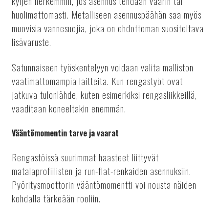
kyljen herkemmin, jos asennus tehdään väärin tai
huolimattomasti. Metalliseen asennuspäähän saa myös
muovisia vannesuojia, joka on ehdottoman suositeltava
lisävaruste.
Satunnaiseen työskentelyyn voidaan valita malliston
vaatimattomampia laitteita. Kun rengastyöt ovat
jatkuva tulonlähde, kuten esimerkiksi rengasliikkeillä,
vaaditaan koneeltakin enemmän.
Vääntömomentin tarve ja vaarat
Rengastöissä suurimmat haasteet liittyvät
matalaprofiilisten ja run-flat-renkaiden asennuksiin.
Pyöritysmoottorin vääntömomentti voi nousta näiden
kohdalla tärkeään rooliin.