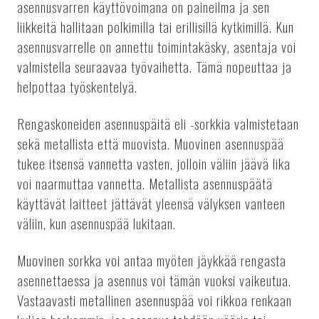
asennusvarren käyttövoimana on paineilma ja sen
liikkeitä hallitaan polkimilla tai erillisillä kytkimillä. Kun
asennusvarrelle on annettu toimintakäsky, asentaja voi
valmistella seuraavaa työvaihetta. Tämä nopeuttaa ja
helpottaa työskentelyä.
Rengaskoneiden asennuspäitä eli -sorkkia valmistetaan
sekä metallista että muovista. Muovinen asennuspää
tukee itsensä vannetta vasten, jolloin väliin jäävä lika
voi naarmuttaa vannetta. Metallista asennuspäätä
käyttävät laitteet jättävät yleensä välyksen vanteen
väliin, kun asennuspää lukitaan.
Muovinen sorkka voi antaa myöten jäykkää rengasta
asennettaessa ja asennus voi tämän vuoksi vaikeutua.
Vastaavasti metallinen asennuspää voi rikkoa renkaan