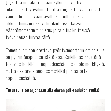
Jäykät ja matalat renkaan kylkiosat vaativat
oikeanlaiset työvälineet, jotta rengas tai vanne eivät
vaurioidu. Liian vääntävällä koneella renkaan
rikkoontumisen riski virhetilanteessa kasvaa.
Vääntömomentin tunnistus ja rajoitus kriittisissä
työvaiheissa turvaa tältä.
Toinen huomioon otettava pyöritysmoottorin ominaisuus
on pyörintänopeuden säätötapa. Kaikille asennustöitä
tekeville henkilöille nopeudensäädölle ei ole merkitystä,
mutta osa arvostanee esimerkiksi portaatonta
nopeudensäätöä.
Tutustu laitetarjontaan alla olevan pdf-taulukon avulla!