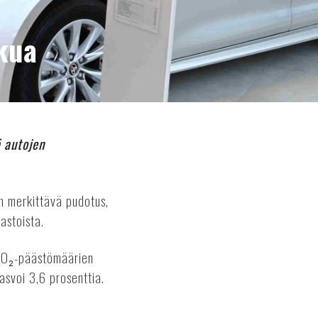
kua
 autojen
n merkittävä pudotus,
astoista.
 CO₂-päästömäärien
asvoi 3,6 prosenttia.