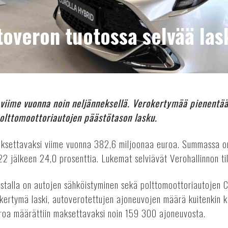
toveron tuotossa selvää las
 viime vuonna noin neljänneksellä. Verokertymää pienentää
olttomoottoriautojen päästötason lasku.
ksettavaksi viime vuonna 382,6 miljoonaa euroa. Summassa o
22 jälkeen 24,0 prosenttia. Lukemat selviävät Verohallinnon til
stalla on autojen sähköistyminen sekä polttomoottoriautojen
kertymä laski, autoverotettujen ajoneuvojen määrä kuitenkin k
roa määrättiin maksettavaksi noin 159 300 ajoneuvosta.