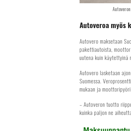
Autoveron 
Autoveroa myös k
Autovero maksetaan Suom
pakettiautoista, moottori
uutena kuin käytettyinä
Autovero lasketaan ajon
Suomessa. Veroprosentti
mukaan ja moottoripyöri
– Autoveron tuotto riippu
kuinka paljon ne aiheut