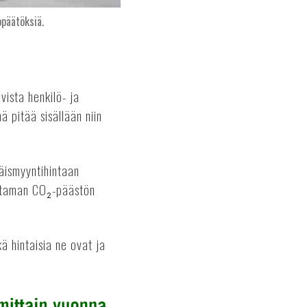
opäätöksiä.
ista henkilö- ja
ä pitää sisällään niin
äismyyntihintaan
ittaman CO₂-päästön
ä hintaisia ne ovat ja