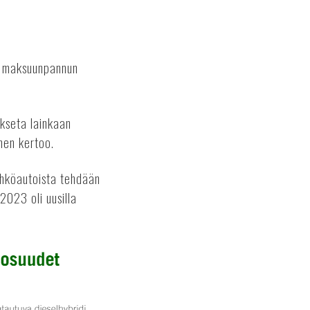
ta maksuunpannun
akseta lainkaan
nen kertoo.
ähköautoista tehdään
2023 oli uusilla