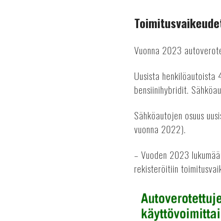
Toimitusvaikeudet
Vuonna 2023 autoverotetu
Uusista henkilöautoista 
bensiinihybridit. Sähköau
Sähköautojen osuus uusi
vuonna 2022).
– Vuoden 2023 lukumäärää
rekisteröitiin toimitusv