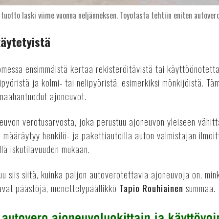
tuotto laski viime vuonna neljänneksen. Toyotasta tehtiin eniten autover
äytetyistä
essa ensimmäistä kertaa rekisteröitävistä tai käyttöönotettav
pyöristä ja kolmi- tai nelipyöristä, esimerkiksi mönkijöistä. Täm
 maahantuodut ajoneuvot.
euvon verotusarvosta, joka perustuu ajoneuvon yleiseen vähitt
 määräytyy henkilö- ja pakettiautoilla auton valmistajan ilmo
llä iskutilavuuden mukaan.
u siis siitä, kuinka paljon autoverotettavia ajoneuvoja on, mink
tavat päästöjä, menettelypäällikkö
Tapio Rouhiainen
summaa.