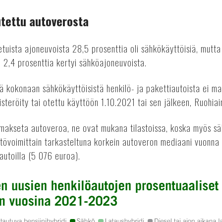
tettu autoverosta
uista ajoneuvoista 28,5 prosenttia oli sähkökäyttöisiä, mut
 2,4 prosenttia kertyi sähköajoneuvoista.
ä kokonaan sähkökäyttöisistä henkilö- ja pakettiautoista ei m
isteröity tai otettu käyttöön 1.10.2021 tai sen jälkeen, Ruohiai
 makseta autoveroa, ne ovat mukana tilastoissa, koska myös s
tövoimittain tarkasteltuna korkein autoveron mediaani vuonna 
öautoilla (5 076 euroa).