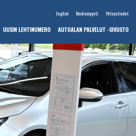
English
Mediamyynti
Yhteystiedot
UUSIN LEHTINUMERO
AUTOALAN PALVELUT -SIVUSTO
u