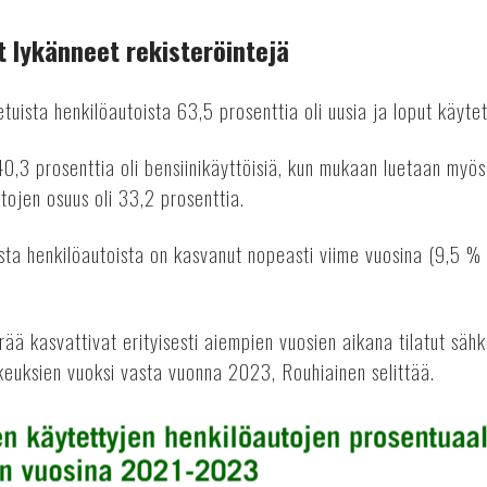
 lykänneet rekisteröintejä
ista henkilöautoista 63,5 prosenttia oli uusia ja loput käytet
40,3 prosenttia oli bensiinikäyttöisiä, kun mukaan luetaan myö
tojen osuus oli 33,2 prosenttia.
sta henkilöautoista on kasvanut nopeasti viime vuosina (9,5 
 kasvattivat erityisesti aiempien vuosien aikana tilatut sähk
aikeuksien vuoksi vasta vuonna 2023, Rouhiainen selittää.