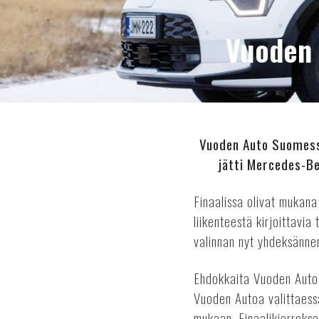
Vuoden 
Vuoden Auto Suomessa
jätti Mercedes-Be
Finaalissa olivat mukan
liikenteestä kirjoittavi
valinnan nyt yhdeksännen 
Ehdokkaita Vuoden Auto 
Vuoden Autoa valittaess
mukaan. Finaalikierroks