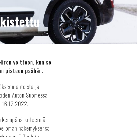
kistettu
iron voittoon, kun se
an pisteen päähän.
ökseen autoista ja
 Vuoden Auton Suomessa -
sa 16.12.2022.
rkeimpänä kriteerinä
elee oman näkemyksensä
t Megane E-Tech ja