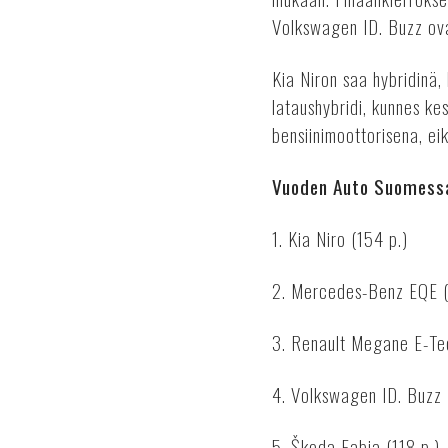
Volkswagen ID. Buzz ov
Kia Niron saa hybridinä,
lataushybridi, kunnes k
bensiinimoottorisena, ei
Vuoden Auto Suomessa
1. Kia Niro (154 p.)
2. Mercedes-Benz EQE (
3. Renault Megane E-Te
4. Volkswagen ID. Buzz 
5. Škoda Fabia (118 p.)