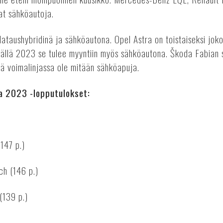
at sähköautoja.
 lataushybridinä ja sähköautona. Opel Astra on toistaiseksi jok
esällä 2023 se tulee myyntiin myös sähköautona. Škoda Fabian
kä voimalinjassa ole mitään sähköapuja.
 2023 -lopputulokset:
147 p.)
ch (146 p.)
(139 p.)