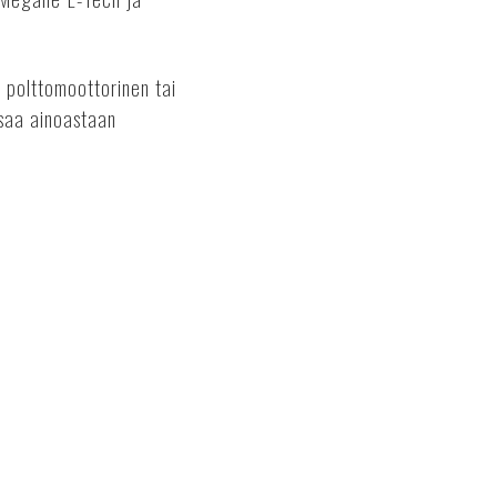
o polttomoottorinen tai
 saa ainoastaan