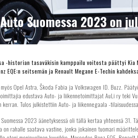
Auto Suomessa 2023 on jul
 -historian tasaväkisin kamppailu voitosta päättyi Kia N
nz EQE:n seitsemän ja Renault Megane E-Techin kahdeks
a myös Opel Astra, Škoda Fabia ja Volkswagen ID. Buzz. Pääty
a toimittajia edustava Auto- ja liikennetoimittajat AuLi ry teki
kerran. Tulos julkistettiin Auto- ja liikennegaala -tilaisuudes
Suomessa 2023 äänetyksessä oli tällä kertaa yhteensä 31. Tä
a on rahalle saatava vastine, jonka jokainen tuomari määritt
elle eteni monipuolinen kuusikko. Mercedes-Benz EQE, Renaul