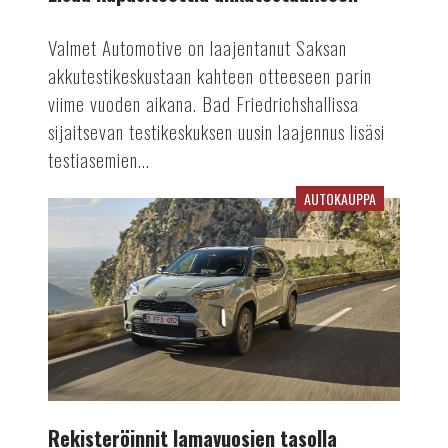
Valmet Automotive on laajentanut Saksan
akkutestikeskustaan kahteen otteeseen parin
viime vuoden aikana. Bad Friedrichshallissa
sijaitsevan testikeskuksen uusin laajennus lisäsi
testiasemien...
AUTOKAUPPA
Rekisteröinnit
lamavuosien
tasolla
Rekisteröinnit lamavuosien tasolla