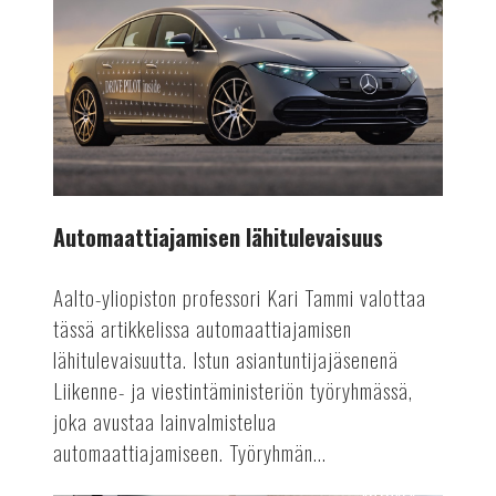
lähitulevaisuus
Automaattiajamisen lähitulevaisuus
Aalto-yliopiston professori Kari Tammi valottaa
tässä artikkelissa automaattiajamisen
lähitulevaisuutta. Istun asiantuntijajäsenenä
Liikenne- ja viestintäministeriön työryhmässä,
joka avustaa lainvalmistelua
automaattiajamiseen. Työryhmän...
AUTOALA