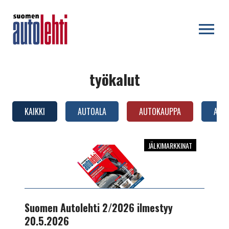
OPEN MENU
työkalut
KAIKKI
AUTOALA
AUTOKAUPPA
AUTO
JÄLKIMARKKINAT
Suomen
Autolehti
2/2026
ilmestyy
20.5.2026
Suomen Autolehti 2/2026 ilmestyy
20.5.2026