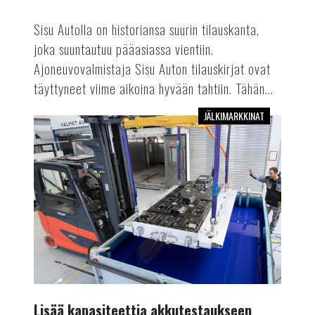
Sisu Autolla on historiansa suurin tilauskanta,
joka suuntautuu pääasiassa vientiin.
Ajoneuvovalmistaja Sisu Auton tilauskirjat ovat
täyttyneet viime aikoina hyvään tahtiin. Tähän...
JÄLKIMARKKINAT
Lisää
kapasiteettia
akkutestaukseen
Lisää kapasiteettia akkutestaukseen