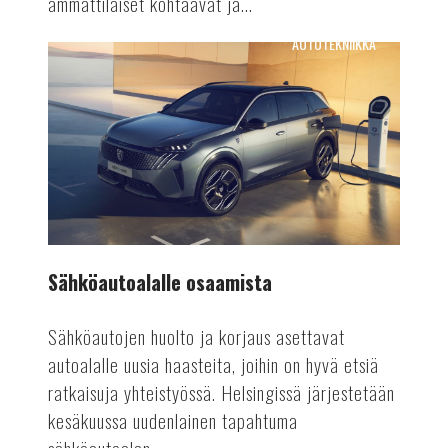
ammattilaiset kohtaavat ja...
AUTOTEKNIIKKA
Sähköautoalalle
osaamista
Sähköautoalalle osaamista
Sähköautojen huolto ja korjaus asettavat
autoalalle uusia haasteita, joihin on hyvä etsiä
ratkaisuja yhteistyössä. Helsingissä järjestetään
kesäkuussa uudenlainen tapahtuma