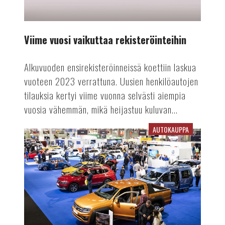
Viime vuosi vaikuttaa rekisteröinteihin
Alkuvuoden ensirekisteröinneissä koettiin laskua
vuoteen 2023 verrattuna. Uusien henkilöautojen
tilauksia kertyi viime vuonna selvästi aiempia
vuosia vähemmän, mikä heijastuu kuluvan...
AUTOKAUPPA
Auto-
tapahtuma
tekee
paluun