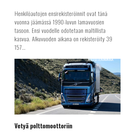
Henkilöautojen ensirekisteröinnit ovat tänä
vuonna jäämässä 1990-luvun lamavuosien
tasoon. Ensi vuodelle odotetaan maltillista
kasvua. Alkuvuoden aikana on rekisteröity 39
157...
AUTOTEKNIIKKA
Vetyä
polttomoottoriin
Vetyä polttomoottoriin