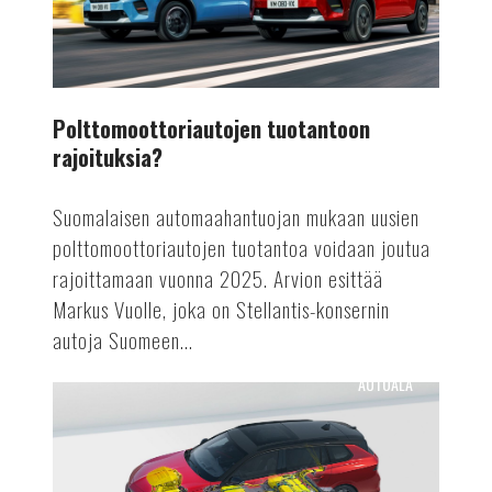
Polttomoottoriautojen tuotantoon
rajoituksia?
Suomalaisen automaahantuojan mukaan uusien
polttomoottoriautojen tuotantoa voidaan joutua
rajoittamaan vuonna 2025. Arvion esittää
Markus Vuolle, joka on Stellantis-konsernin
autoja Suomeen...
AUTOALA
Astra
Vuoden
sähköauto