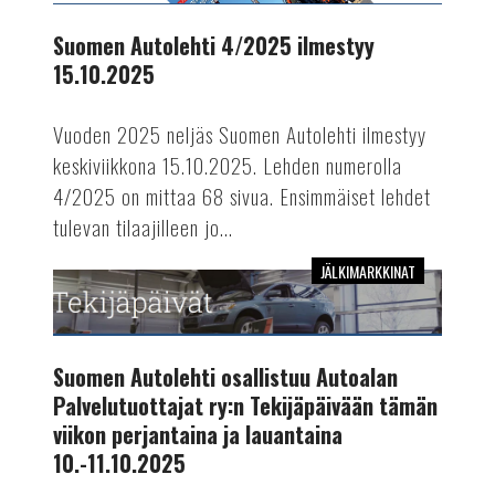
ilmestyy
15.10.2025
Suomen Autolehti 4/2025 ilmestyy
15.10.2025
Vuoden 2025 neljäs Suomen Autolehti ilmestyy
keskiviikkona 15.10.2025. Lehden numerolla
4/2025 on mittaa 68 sivua. Ensimmäiset lehdet
tulevan tilaajilleen jo...
JÄLKIMARKKINAT
Suomen
Autolehti
osallistuu
Autoalan
Suomen Autolehti osallistuu Autoalan
Palvelutuottajat
Palvelutuottajat ry:n Tekijäpäivään tämän
ry:n
viikon perjantaina ja lauantaina
Tekijäpäivään
10.-11.10.2025
tämän
viikon