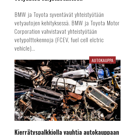
BMW ja Toyota syventävät yhteistyötään
vetyautojen kehityksessä. BMW ja Toyota Motor
Corporation vahvistavat yhteistyötään
vetypolttokennoja (FCEV, fuel cell elctric
vehicle)...
AUTOKAUPPA
Kierrätyspalkkiolla
vauhtia
autokauppaan
Kierrätyspalkkiolla vauhtia autokauppaan