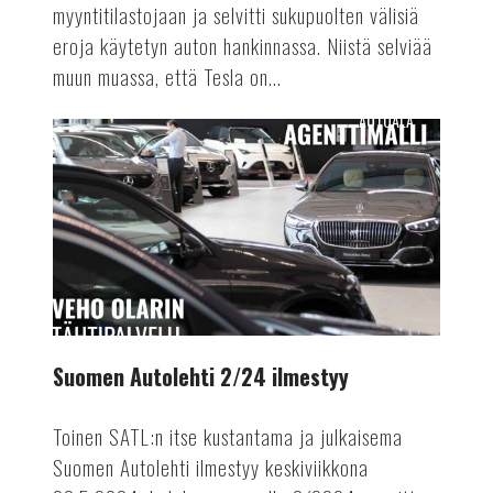
myyntitilastojaan ja selvitti sukupuolten välisiä
eroja käytetyn auton hankinnassa. Niistä selviää
muun muassa, että Tesla on...
AUTOALA
Suomen
Autolehti
2/24
ilmestyy
Suomen Autolehti 2/24 ilmestyy
Toinen SATL:n itse kustantama ja julkaisema
Suomen Autolehti ilmestyy keskiviikkona