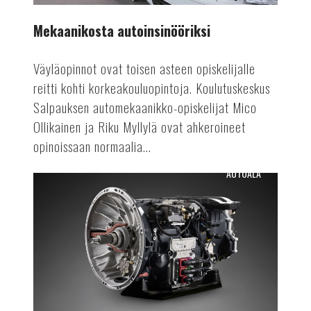
Mekaanikosta autoinsinööriksi
Väyläopinnot ovat toisen asteen opiskelijalle
reitti kohti korkeakouluopintoja. Koulutuskeskus
Salpauksen automekaanikko-opiskelijat Mico
Ollikainen ja Riku Myllylä ovat ahkeroineet
opinoissaan normaalia...
AUTOALA
Osien
uusiokäyttöä
autovalmistuksessa