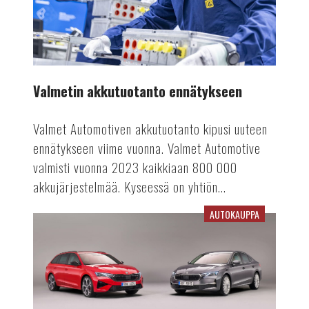
Valmetin akkutuotanto ennätykseen
Valmet Automotiven akkutuotanto kipusi uuteen
ennätykseen viime vuonna. Valmet Automotive
valmisti vuonna 2023 kaikkiaan 800 000
akkujärjestelmää. Kyseessä on yhtiön...
AUTOKAUPPA
Viime
vuosi
vaikuttaa
rekisteröinteihin