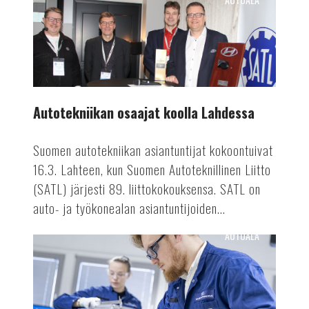
Autotekniikan
osaajat
koolla
Lahdessa
Autotekniikan osaajat koolla Lahdessa
Suomen autotekniikan asiantuntijat kokoontuivat
16.3. Lahteen, kun Suomen Autoteknillinen Liitto
(SATL) järjesti 89. liittokokouksensa. SATL on
auto- ja työkonealan asiantuntijoiden...
AUTOALA
Valmetin
akkutuotanto
ennätykseen