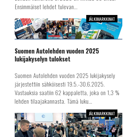
Ensimmäiset lehdet tulevan...
JÄLKIMARKKINAT
Suomen
Autolehden
vuoden
2025
Suomen Autolehden vuoden 2025
lukijakyselyn
lukijakyselyn tulokset
tulokset
Suomen Autolehden vuoden 2025 lukijakysely
järjestettiin sähköisesti 19.5.-30.6.2025.
Vastauksia saatiin 62 kappaletta, joka on 1,3 %
lehden tilaajakannasta. Tämä luku...
JÄLKIMARKKINAT
Lue
Suomen
Autolehdessä