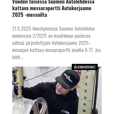
Vuoden toisessa Suomen Autolehdessä
Autokorjaamo
kattava messuraportti Autokorjaamo
2025
2025 -messuilta
-
messuilta
21.5.2025 ilmestyneessä Suomen Autolehden
numerossa 2/2025 on maaliskuun puolessa
välissä järjestettyjen Autokorjaamo 2025 -
messujen kattava messuraportti sivuilla 6-17. Jos
lehti...
JÄLKIMARKKINAT
Vuoden
2025
ensimmäinen
Suomen
Autolehti
on
myös
Autokorjaamo