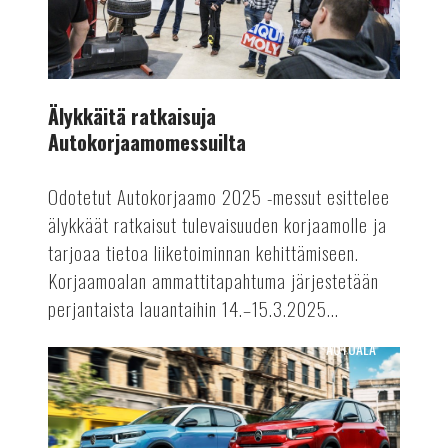
Älykkäitä ratkaisuja
Autokorjaamomessuilta
Odotetut Autokorjaamo 2025 -messut esittelee
älykkäät ratkaisut tulevaisuuden korjaamolle ja
tarjoaa tietoa liiketoiminnan kehittämiseen.
Korjaamoalan ammattitapahtuma järjestetään
perjantaista lauantaihin 14.–15.3.2025...
AUTOALA
Polttomoottoriautojen
tuotantoon
rajoituksia?