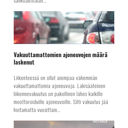
sähköautoalan...
AUTOALA
Vakuuttamattomien
ajoneuvojen
määrä
laskenut
Vakuuttamattomien ajoneuvojen määrä
laskenut
Liikenteessä on ollut aiempaa vähemmän
vakuuttamattomia ajoneuvoja. Lakisääteinen
liikennevakuutus on pakollinen lähes kaikille
moottoroiduille ajoneuvoille. Silti vakuutus jää
hoitamatta vuosittain...
AUTOALA
Automaattiajamisen