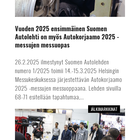
2025
-
messujen
Vuoden 2025 ensimmäinen Suomen
messuopas
Autolehti on myös Autokorjaamo 2025 -
messujen messuopas
26.2.2025 ilmestynyt Suomen Autolehden
numero 1/2025 toimii 14.-15.3.2025 Helsingin
Messukeskuksessa järjestettävän Autokorjaamo
2025 -messujen messuoppaana. Lehden sivuilla
68-71 esitellään tapahtumaa,...
JÄLKIMARKKINAT
Älykkäitä
ratkaisuja
Autokorjaamomessuilta