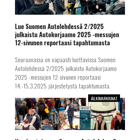
2/2025
julkaistu
Autokorjaamo
2025
Lue Suomen Autolehdessä 2/2025
-
julkaistu Autokorjaamo 2025 -messujen
messujen
12-sivunen reportaasi tapahtumasta
12-
sivunen
Seuraavassa on vapaasti luettavissa Suomen
reportaasi
Autolehdessä 2/2025 julkaistu Autokorjaamo
tapahtumasta
2025 -messujen 12-sivunen reportaasi
14.-15.3.2025 järjestetystä tapahtumasta.
JÄLKIMARKKINAT
Vuoden
toisessa
Suomen
Autolehdessä
kattava
messuraportti