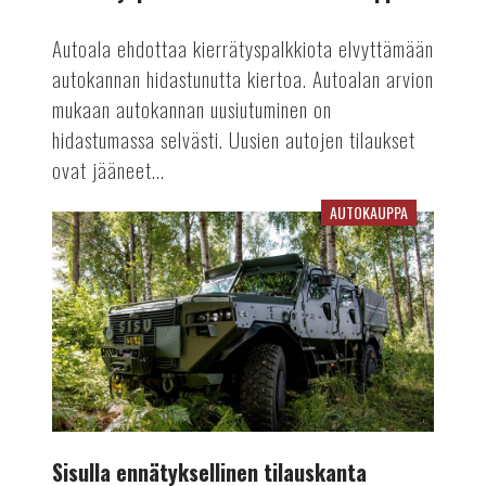
Autoala ehdottaa kierrätyspalkkiota elvyttämään
autokannan hidastunutta kiertoa. Autoalan arvion
mukaan autokannan uusiutuminen on
hidastumassa selvästi. Uusien autojen tilaukset
ovat jääneet...
AUTOKAUPPA
Sisulla
ennätyksellinen
tilauskanta
Sisulla ennätyksellinen tilauskanta