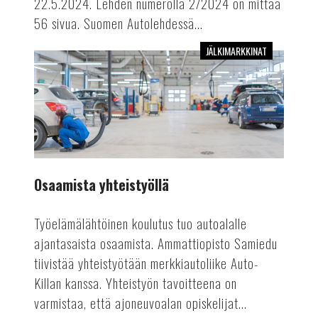
22.5.2024. Lehden numerolla 2/2024 on mittaa
56 sivua. Suomen Autolehdessä...
JÄLKIMARKKINAT
Osaamista
yhteistyöllä
Osaamista yhteistyöllä
Työelämälähtöinen koulutus tuo autoalalle
ajantasaista osaamista. Ammattiopisto Samiedu
tiivistää yhteistyötään merkkiautoliike Auto-
Killan kanssa. Yhteistyön tavoitteena on
varmistaa, että ajoneuvoalan opiskelijat...