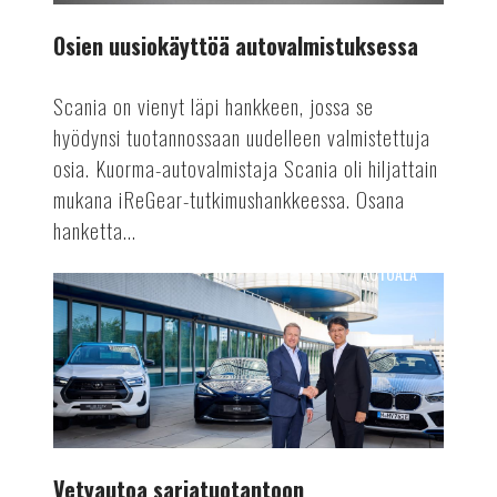
Osien uusiokäyttöä autovalmistuksessa
Scania on vienyt läpi hankkeen, jossa se
hyödynsi tuotannossaan uudelleen valmistettuja
osia. Kuorma-autovalmistaja Scania oli hiljattain
mukana iReGear-tutkimushankkeessa. Osana
hanketta...
AUTOALA
Vetyautoa
sarjatuotantoon
Vetyautoa sarjatuotantoon