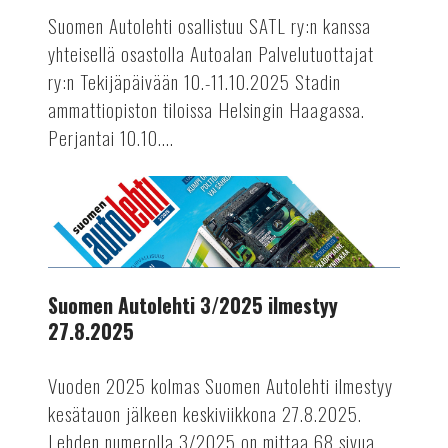
perjantaina
Suomen Autolehti osallistuu SATL ry:n kanssa
ja
yhteisellä osastolla Autoalan Palvelutuottajat
lauantaina
ry:n Tekijäpäivään 10.-11.10.2025 Stadin
10.-11.10.2025
ammattiopiston tiloissa Helsingin Haagassa.
Perjantai 10.10....
AUTOTEKNIIKKA
Suomen
Autolehti
3/2025
ilmestyy
27.8.2025
Suomen Autolehti 3/2025 ilmestyy
27.8.2025
Vuoden 2025 kolmas Suomen Autolehti ilmestyy
kesätauon jälkeen keskiviikkona 27.8.2025.
Lehden numerolla 3/2025 on mittaa 68 sivua.