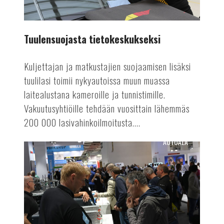
Tuulensuojasta tietokeskukseksi
Kuljettajan ja matkustajien suojaamisen lisäksi
tuulilasi toimii nykyautoissa muun muassa
laitealustana kameroille ja tunnistimille.
Vakuutusyhtiöille tehdään vuosittain lähemmäs
200 000 lasivahinkoilmoitusta....
AUTOALA
Suomen
Autolehti
4/24
ilmestyy!