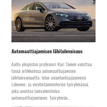
lähitulevaisuus
Automaattiajamisen lähitulevaisuus
Aalto-yliopiston professori Kari Tammi valottaa
tässä artikkelissa automaattiajamisen
lähitulevaisuutta. Istun asiantuntijajäsenenä
Liikenne- ja viestintäministeriön työryhmässä,
joka avustaa lainvalmistelua
automaattiajamiseen. Työryhmän...
AUTOALA