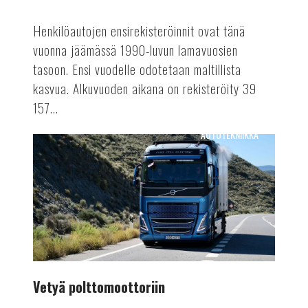
Henkilöautojen ensirekisteröinnit ovat tänä
vuonna jäämässä 1990-luvun lamavuosien
tasoon. Ensi vuodelle odotetaan maltillista
kasvua. Alkuvuoden aikana on rekisteröity 39
157...
AUTOTEKNIIKKA
Vetyä
polttomoottoriin
Vetyä polttomoottoriin