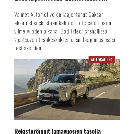
Valmet Automotive on laajentanut Saksan
akkutestikeskustaan kahteen otteeseen parin
viime vuoden aikana. Bad Friedrichshallissa
sijaitsevan testikeskuksen uusin laajennus lisäsi
testiasemien...
AUTOKAUPPA
Rekisteröinnit
lamavuosien
tasolla
Rekisteröinnit lamavuosien tasolla