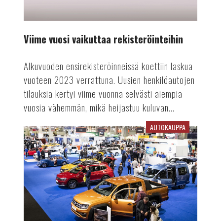
Viime vuosi vaikuttaa rekisteröinteihin
Alkuvuoden ensirekisteröinneissä koettiin laskua
vuoteen 2023 verrattuna. Uusien henkilöautojen
tilauksia kertyi viime vuonna selvästi aiempia
vuosia vähemmän, mikä heijastuu kuluvan...
AUTOKAUPPA
Auto-
tapahtuma
tekee
paluun