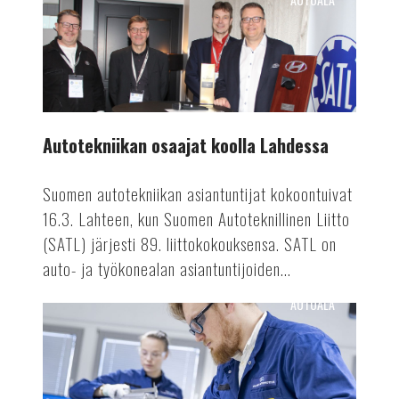
Autotekniikan
osaajat
koolla
Lahdessa
Autotekniikan osaajat koolla Lahdessa
Suomen autotekniikan asiantuntijat kokoontuivat
16.3. Lahteen, kun Suomen Autoteknillinen Liitto
(SATL) järjesti 89. liittokokouksensa. SATL on
auto- ja työkonealan asiantuntijoiden...
AUTOALA
Valmetin
akkutuotanto
ennätykseen