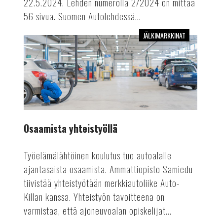
22.5.2024. Lehden numerolla 2/2024 on mittaa
56 sivua. Suomen Autolehdessä...
JÄLKIMARKKINAT
Osaamista
yhteistyöllä
Osaamista yhteistyöllä
Työelämälähtöinen koulutus tuo autoalalle
ajantasaista osaamista. Ammattiopisto Samiedu
tiivistää yhteistyötään merkkiautoliike Auto-
Killan kanssa. Yhteistyön tavoitteena on
varmistaa, että ajoneuvoalan opiskelijat...