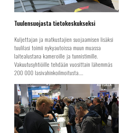
Tuulensuojasta tietokeskukseksi
Kuljettajan ja matkustajien suojaamisen lisäksi
tuulilasi toimii nykyautoissa muun muassa
laitealustana kameroille ja tunnistimille.
Vakuutusyhtiöille tehdään vuosittain lähemmäs
200 000 lasivahinkoilmoitusta....
AUTOALA
Suomen
Autolehti
4/24
ilmestyy!