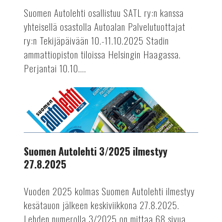
perjantaina
Suomen Autolehti osallistuu SATL ry:n kanssa
ja
yhteisellä osastolla Autoalan Palvelutuottajat
lauantaina
ry:n Tekijäpäivään 10.-11.10.2025 Stadin
10.-11.10.2025
ammattiopiston tiloissa Helsingin Haagassa.
Perjantai 10.10....
AUTOTEKNIIKKA
Suomen
Autolehti
3/2025
ilmestyy
27.8.2025
Suomen Autolehti 3/2025 ilmestyy
27.8.2025
Vuoden 2025 kolmas Suomen Autolehti ilmestyy
kesätauon jälkeen keskiviikkona 27.8.2025.
Lehden numerolla 3/2025 on mittaa 68 sivua.