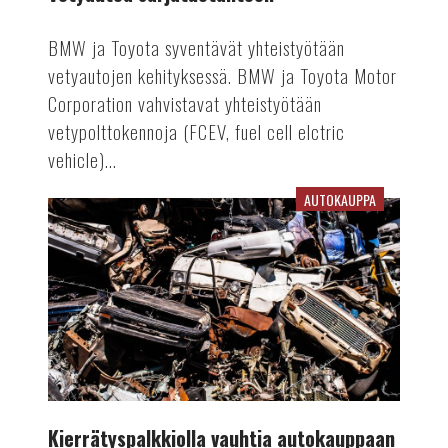
BMW ja Toyota syventävät yhteistyötään
vetyautojen kehityksessä. BMW ja Toyota Motor
Corporation vahvistavat yhteistyötään
vetypolttokennoja (FCEV, fuel cell elctric
vehicle)...
AUTOKAUPPA
Kierrätyspalkkiolla
vauhtia
autokauppaan
Kierrätyspalkkiolla vauhtia autokauppaan