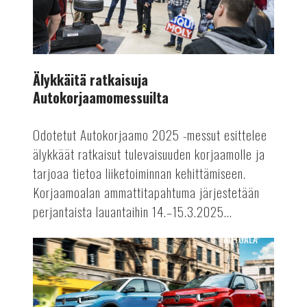
Älykkäitä ratkaisuja
Autokorjaamomessuilta
Odotetut Autokorjaamo 2025 -messut esittelee
älykkäät ratkaisut tulevaisuuden korjaamolle ja
tarjoaa tietoa liiketoiminnan kehittämiseen.
Korjaamoalan ammattitapahtuma järjestetään
perjantaista lauantaihin 14.–15.3.2025...
AUTOALA
Polttomoottoriautojen
tuotantoon
rajoituksia?