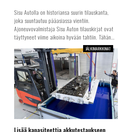
Sisu Autolla on historiansa suurin tilauskanta,
joka suuntautuu pääasiassa vientiin.
Ajoneuvovalmistaja Sisu Auton tilauskirjat ovat
täyttyneet viime aikoina hyvään tahtiin. Tähän...
JÄLKIMARKKINAT
Lisää
kapasiteettia
akkutestaukseen
Lisää kapasiteettia akkutestaukseen