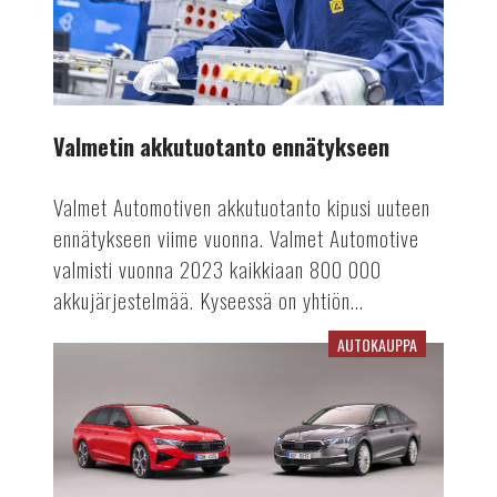
Valmetin akkutuotanto ennätykseen
Valmet Automotiven akkutuotanto kipusi uuteen
ennätykseen viime vuonna. Valmet Automotive
valmisti vuonna 2023 kaikkiaan 800 000
akkujärjestelmää. Kyseessä on yhtiön...
AUTOKAUPPA
Viime
vuosi
vaikuttaa
rekisteröinteihin