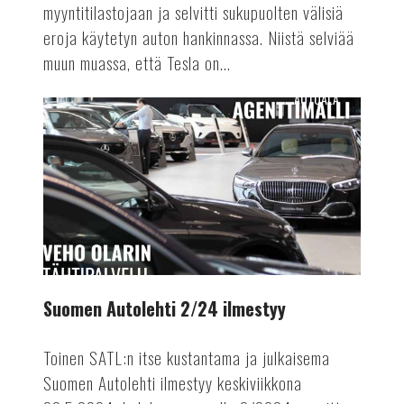
myyntitilastojaan ja selvitti sukupuolten välisiä
eroja käytetyn auton hankinnassa. Niistä selviää
muun muassa, että Tesla on...
AUTOALA
Suomen
Autolehti
2/24
ilmestyy
Suomen Autolehti 2/24 ilmestyy
Toinen SATL:n itse kustantama ja julkaisema
Suomen Autolehti ilmestyy keskiviikkona