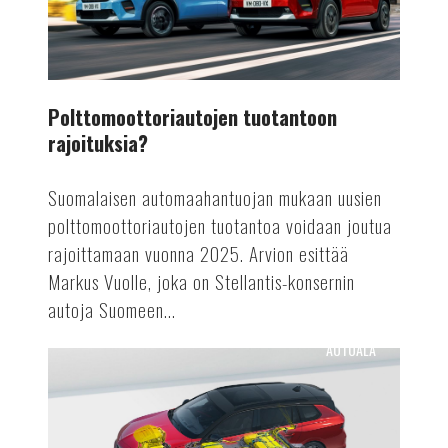
Polttomoottoriautojen tuotantoon
rajoituksia?
Suomalaisen automaahantuojan mukaan uusien
polttomoottoriautojen tuotantoa voidaan joutua
rajoittamaan vuonna 2025. Arvion esittää
Markus Vuolle, joka on Stellantis-konsernin
autoja Suomeen...
AUTOALA
Astra
Vuoden
sähköauto