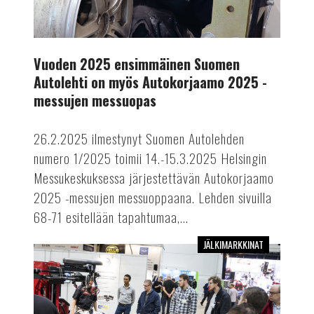
2025
-
messujen
Vuoden 2025 ensimmäinen Suomen
messuopas
Autolehti on myös Autokorjaamo 2025 -
messujen messuopas
26.2.2025 ilmestynyt Suomen Autolehden
numero 1/2025 toimii 14.-15.3.2025 Helsingin
Messukeskuksessa järjestettävän Autokorjaamo
2025 -messujen messuoppaana. Lehden sivuilla
68-71 esitellään tapahtumaa,...
JÄLKIMARKKINAT
Älykkäitä
ratkaisuja
Autokorjaamomessuilta