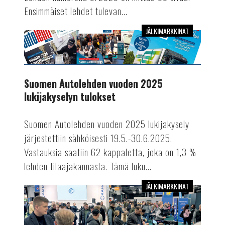
Ensimmäiset lehdet tulevan...
JÄLKIMARKKINAT
Suomen
Autolehden
vuoden
2025
Suomen Autolehden vuoden 2025
lukijakyselyn
lukijakyselyn tulokset
tulokset
Suomen Autolehden vuoden 2025 lukijakysely
järjestettiin sähköisesti 19.5.-30.6.2025.
Vastauksia saatiin 62 kappaletta, joka on 1,3 %
lehden tilaajakannasta. Tämä luku...
JÄLKIMARKKINAT
Lue
Suomen
Autolehdessä