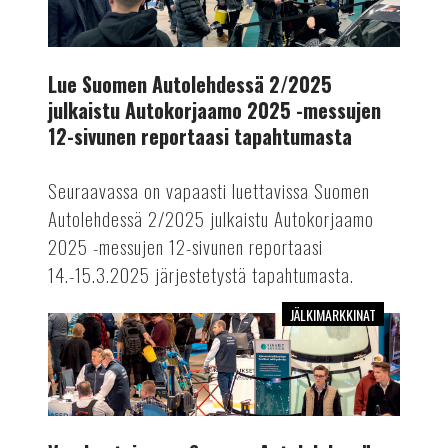
2/2025
julkaistu
Autokorjaamo
2025
Lue Suomen Autolehdessä 2/2025
-
julkaistu Autokorjaamo 2025 -messujen
messujen
12-sivunen reportaasi tapahtumasta
12-
sivunen
Seuraavassa on vapaasti luettavissa Suomen
reportaasi
Autolehdessä 2/2025 julkaistu Autokorjaamo
tapahtumasta
2025 -messujen 12-sivunen reportaasi
14.-15.3.2025 järjestetystä tapahtumasta.
JÄLKIMARKKINAT
Vuoden
toisessa
Suomen
Autolehdessä
kattava
messuraportti