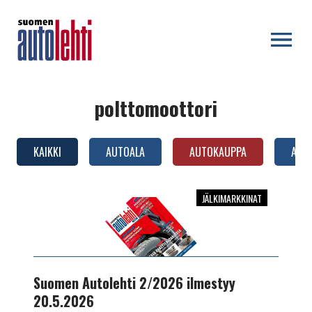
OPEN MENU
polttomoottori
KAIKKI
AUTOALA
AUTOKAUPPA
AUTO
JÄLKIMARKKINAT
Suomen
Autolehti
2/2026
ilmestyy
20.5.2026
Suomen Autolehti 2/2026 ilmestyy
20.5.2026