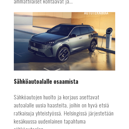
ammattilaiset kohtaavat ja...
AUTOTEKNIIKKA
Sähköautoalalle
osaamista
Sähköautoalalle osaamista
Sähköautojen huolto ja korjaus asettavat
autoalalle uusia haasteita, joihin on hyvä etsiä
ratkaisuja yhteistyössä. Helsingissä järjestetään
kesäkuussa uudenlainen tapahtuma