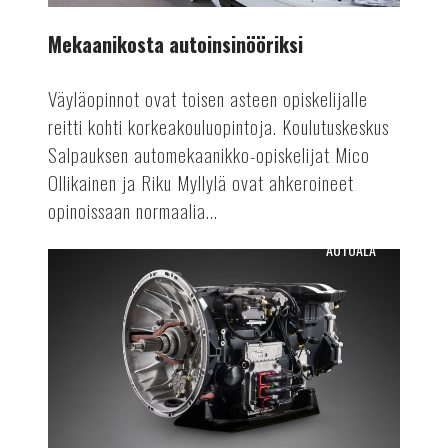
Mekaanikosta autoinsinööriksi
Väyläopinnot ovat toisen asteen opiskelijalle
reitti kohti korkeakouluopintoja. Koulutuskeskus
Salpauksen automekaanikko-opiskelijat Mico
Ollikainen ja Riku Myllylä ovat ahkeroineet
opinoissaan normaalia...
AUTOALA
Osien
uusiokäyttöä
autovalmistuksessa