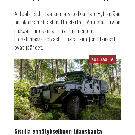
Autoala ehdottaa kierrätyspalkkiota elvyttämään
autokannan hidastunutta kiertoa. Autoalan arvion
mukaan autokannan uusiutuminen on
hidastumassa selvästi. Uusien autojen tilaukset
ovat jääneet...
AUTOKAUPPA
Sisulla
ennätyksellinen
tilauskanta
Sisulla ennätyksellinen tilauskanta