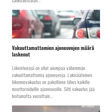
sähköautoalan...
AUTOALA
Vakuuttamattomien
ajoneuvojen
määrä
laskenut
Vakuuttamattomien ajoneuvojen määrä
laskenut
Liikenteessä on ollut aiempaa vähemmän
vakuuttamattomia ajoneuvoja. Lakisääteinen
liikennevakuutus on pakollinen lähes kaikille
moottoroiduille ajoneuvoille. Silti vakuutus jää
hoitamatta vuosittain...
AUTOALA
Automaattiajamisen