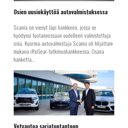
Osien uusiokäyttöä autovalmistuksessa
Scania on vienyt läpi hankkeen, jossa se
hyödynsi tuotannossaan uudelleen valmistettuja
osia. Kuorma-autovalmistaja Scania oli hiljattain
mukana iReGear-tutkimushankkeessa. Osana
hanketta...
AUTOALA
Vetyautoa
sarjatuotantoon
Vetyautoa sarjatuotantoon