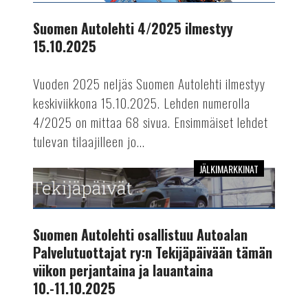
ilmestyy
15.10.2025
Suomen Autolehti 4/2025 ilmestyy
15.10.2025
Vuoden 2025 neljäs Suomen Autolehti ilmestyy
keskiviikkona 15.10.2025. Lehden numerolla
4/2025 on mittaa 68 sivua. Ensimmäiset lehdet
tulevan tilaajilleen jo...
JÄLKIMARKKINAT
Suomen
Autolehti
osallistuu
Autoalan
Suomen Autolehti osallistuu Autoalan
Palvelutuottajat
Palvelutuottajat ry:n Tekijäpäivään tämän
ry:n
viikon perjantaina ja lauantaina
Tekijäpäivään
10.-11.10.2025
tämän
viikon