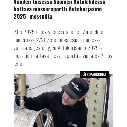
Vuoden toisessa Suomen Autolehdessä
Autokorjaamo
kattava messuraportti Autokorjaamo
2025
2025 -messuilta
-
messuilta
21.5.2025 ilmestyneessä Suomen Autolehden
numerossa 2/2025 on maaliskuun puolessa
välissä järjestettyjen Autokorjaamo 2025 -
messujen kattava messuraportti sivuilla 6-17. Jos
lehti...
JÄLKIMARKKINAT
Vuoden
2025
ensimmäinen
Suomen
Autolehti
on
myös
Autokorjaamo