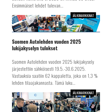
Ensimmäiset lehdet tulevan...
JÄLKIMARKKINAT
Suomen
Autolehden
vuoden
2025
Suomen Autolehden vuoden 2025
lukijakyselyn
lukijakyselyn tulokset
tulokset
Suomen Autolehden vuoden 2025 lukijakysely
järjestettiin sähköisesti 19.5.-30.6.2025.
Vastauksia saatiin 62 kappaletta, joka on 1,3 %
lehden tilaajakannasta. Tämä luku...
JÄLKIMARKKINAT
Lue
Suomen
Autolehdessä