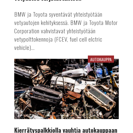
BMW ja Toyota syventävät yhteistyötään
vetyautojen kehityksessä. BMW ja Toyota Motor
Corporation vahvistavat yhteistyötään
vetypolttokennoja (FCEV, fuel cell elctric
vehicle)...
AUTOKAUPPA
Kierrätyspalkkiolla
vauhtia
autokauppaan
Kierrätyspalkkiolla vauhtia autokauppaan