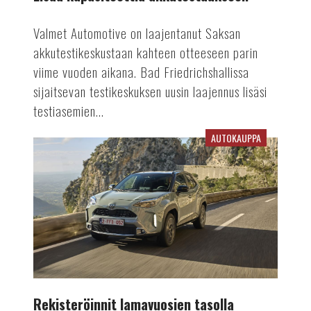
Valmet Automotive on laajentanut Saksan
akkutestikeskustaan kahteen otteeseen parin
viime vuoden aikana. Bad Friedrichshallissa
sijaitsevan testikeskuksen uusin laajennus lisäsi
testiasemien...
AUTOKAUPPA
Rekisteröinnit
lamavuosien
tasolla
Rekisteröinnit lamavuosien tasolla