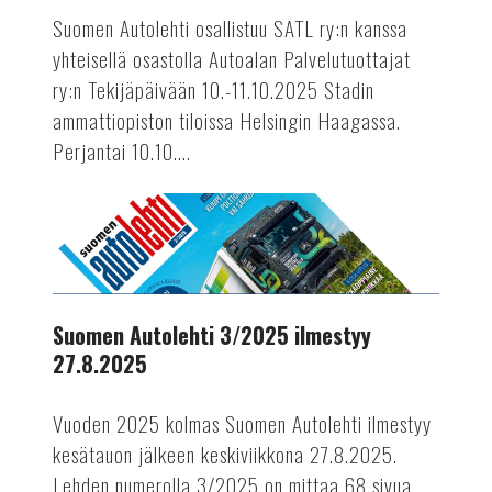
perjantaina
Suomen Autolehti osallistuu SATL ry:n kanssa
ja
yhteisellä osastolla Autoalan Palvelutuottajat
lauantaina
ry:n Tekijäpäivään 10.-11.10.2025 Stadin
10.-11.10.2025
ammattiopiston tiloissa Helsingin Haagassa.
Perjantai 10.10....
AUTOTEKNIIKKA
Suomen
Autolehti
3/2025
ilmestyy
27.8.2025
Suomen Autolehti 3/2025 ilmestyy
27.8.2025
Vuoden 2025 kolmas Suomen Autolehti ilmestyy
kesätauon jälkeen keskiviikkona 27.8.2025.
Lehden numerolla 3/2025 on mittaa 68 sivua.