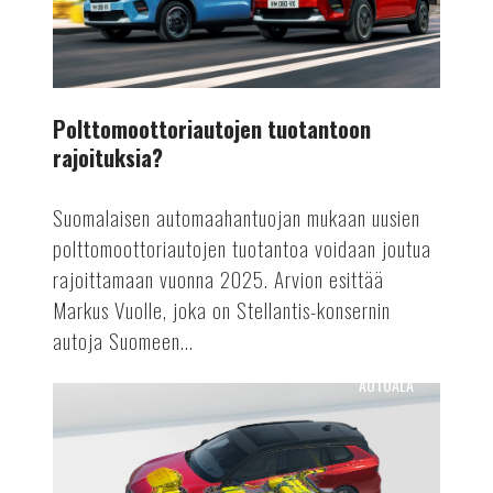
Polttomoottoriautojen tuotantoon
rajoituksia?
Suomalaisen automaahantuojan mukaan uusien
polttomoottoriautojen tuotantoa voidaan joutua
rajoittamaan vuonna 2025. Arvion esittää
Markus Vuolle, joka on Stellantis-konsernin
autoja Suomeen...
AUTOALA
Astra
Vuoden
sähköauto