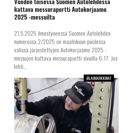
Vuoden toisessa Suomen Autolehdessä
Autokorjaamo
kattava messuraportti Autokorjaamo
2025
2025 -messuilta
-
messuilta
21.5.2025 ilmestyneessä Suomen Autolehden
numerossa 2/2025 on maaliskuun puolessa
välissä järjestettyjen Autokorjaamo 2025 -
messujen kattava messuraportti sivuilla 6-17. Jos
lehti...
JÄLKIMARKKINAT
Vuoden
2025
ensimmäinen
Suomen
Autolehti
on
myös
Autokorjaamo