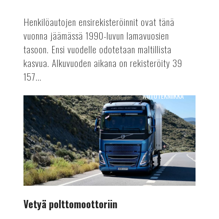
Henkilöautojen ensirekisteröinnit ovat tänä
vuonna jäämässä 1990-luvun lamavuosien
tasoon. Ensi vuodelle odotetaan maltillista
kasvua. Alkuvuoden aikana on rekisteröity 39
157...
AUTOTEKNIIKKA
Vetyä
polttomoottoriin
Vetyä polttomoottoriin