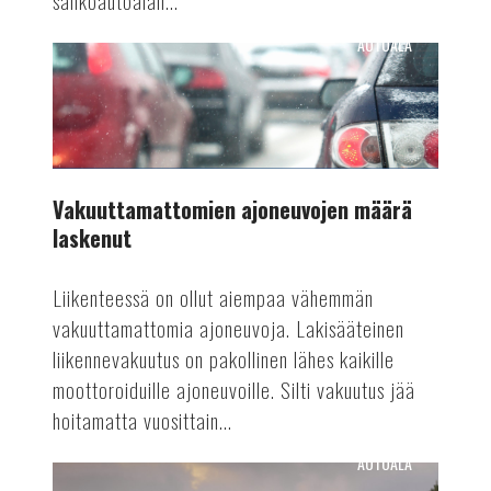
sähköautoalan...
AUTOALA
Vakuuttamattomien
ajoneuvojen
määrä
laskenut
Vakuuttamattomien ajoneuvojen määrä
laskenut
Liikenteessä on ollut aiempaa vähemmän
vakuuttamattomia ajoneuvoja. Lakisääteinen
liikennevakuutus on pakollinen lähes kaikille
moottoroiduille ajoneuvoille. Silti vakuutus jää
hoitamatta vuosittain...
AUTOALA
Automaattiajamisen