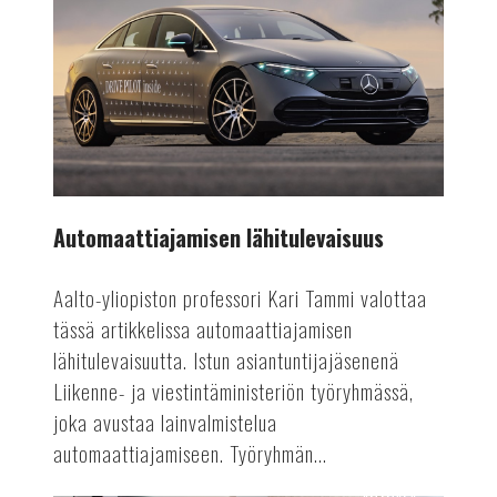
lähitulevaisuus
Automaattiajamisen lähitulevaisuus
Aalto-yliopiston professori Kari Tammi valottaa
tässä artikkelissa automaattiajamisen
lähitulevaisuutta. Istun asiantuntijajäsenenä
Liikenne- ja viestintäministeriön työryhmässä,
joka avustaa lainvalmistelua
automaattiajamiseen. Työryhmän...
AUTOALA