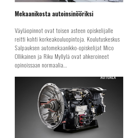
Mekaanikosta autoinsinööriksi
Väyläopinnot ovat toisen asteen opiskelijalle
reitti kohti korkeakouluopintoja. Koulutuskeskus
Salpauksen automekaanikko-opiskelijat Mico
Ollikainen ja Riku Myllylä ovat ahkeroineet
opinoissaan normaalia...
AUTOALA
Osien
uusiokäyttöä
autovalmistuksessa