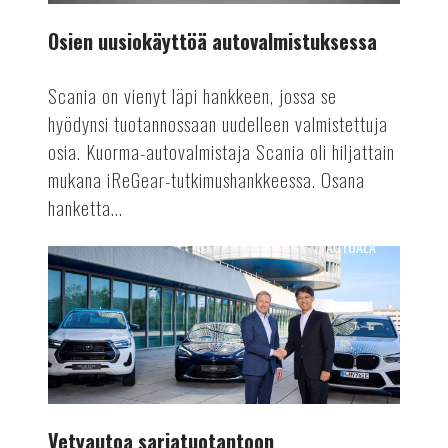
Osien uusiokäyttöä autovalmistuksessa
Scania on vienyt läpi hankkeen, jossa se
hyödynsi tuotannossaan uudelleen valmistettuja
osia. Kuorma-autovalmistaja Scania oli hiljattain
mukana iReGear-tutkimushankkeessa. Osana
hanketta...
AUTOALA
Vetyautoa
sarjatuotantoon
Vetyautoa sarjatuotantoon