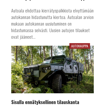
Autoala ehdottaa kierrätyspalkkiota elvyttämään
autokannan hidastunutta kiertoa. Autoalan arvion
mukaan autokannan uusiutuminen on
hidastumassa selvästi. Uusien autojen tilaukset
ovat jääneet...
AUTOKAUPPA
Sisulla
ennätyksellinen
tilauskanta
Sisulla ennätyksellinen tilauskanta