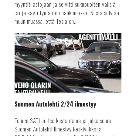
myyntitilastojaan ja selvitti sukupuolten välisiä
eroja käytetyn auton hankinnassa. Niistä selviää
muun muassa, että Tesla on...
AUTOALA
Suomen
Autolehti
2/24
ilmestyy
Suomen Autolehti 2/24 ilmestyy
Toinen SATL:n itse kustantama ja julkaisema
Suomen Autolehti ilmestyy keskiviikkona