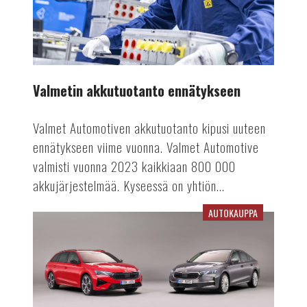
Valmetin akkutuotanto ennätykseen
Valmet Automotiven akkutuotanto kipusi uuteen
ennätykseen viime vuonna. Valmet Automotive
valmisti vuonna 2023 kaikkiaan 800 000
akkujärjestelmää. Kyseessä on yhtiön...
AUTOKAUPPA
Viime
vuosi
vaikuttaa
rekisteröinteihin