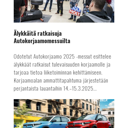
Älykkäitä ratkaisuja
Autokorjaamomessuilta
Odotetut Autokorjaamo 2025 -messut esittelee
älykkäät ratkaisut tulevaisuuden korjaamolle ja
tarjoaa tietoa liiketoiminnan kehittämiseen.
Korjaamoalan ammattitapahtuma järjestetään
perjantaista lauantaihin 14.–15.3.2025...
AUTOALA
Polttomoottoriautojen
tuotantoon
rajoituksia?