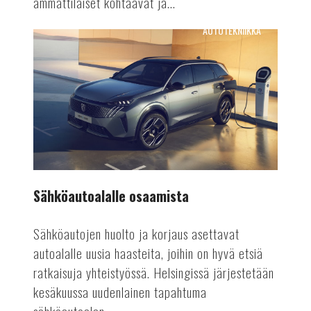
ammattilaiset kohtaavat ja...
AUTOTEKNIIKKA
Sähköautoalalle
osaamista
Sähköautoalalle osaamista
Sähköautojen huolto ja korjaus asettavat
autoalalle uusia haasteita, joihin on hyvä etsiä
ratkaisuja yhteistyössä. Helsingissä järjestetään
kesäkuussa uudenlainen tapahtuma