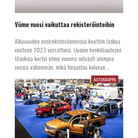
Viime vuosi vaikuttaa rekisteröinteihin
Alkuvuoden ensirekisteröinneissä koettiin laskua
vuoteen 2023 verrattuna. Uusien henkilöautojen
tilauksia kertyi viime vuonna selvästi aiempia
vuosia vähemmän, mikä heijastuu kuluvan...
AUTOKAUPPA
Auto-
tapahtuma
tekee
paluun