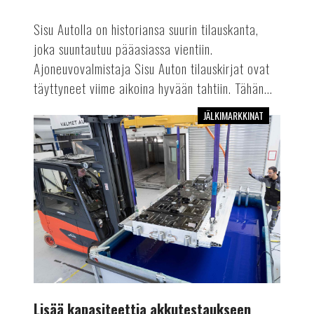
Sisu Autolla on historiansa suurin tilauskanta,
joka suuntautuu pääasiassa vientiin.
Ajoneuvovalmistaja Sisu Auton tilauskirjat ovat
täyttyneet viime aikoina hyvään tahtiin. Tähän...
JÄLKIMARKKINAT
Lisää
kapasiteettia
akkutestaukseen
Lisää kapasiteettia akkutestaukseen