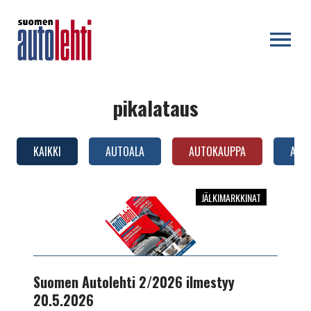
OPEN MENU
pikalataus
KAIKKI
AUTOALA
AUTOKAUPPA
AUTO
JÄLKIMARKKINAT
Suomen
Autolehti
2/2026
ilmestyy
20.5.2026
Suomen Autolehti 2/2026 ilmestyy
20.5.2026