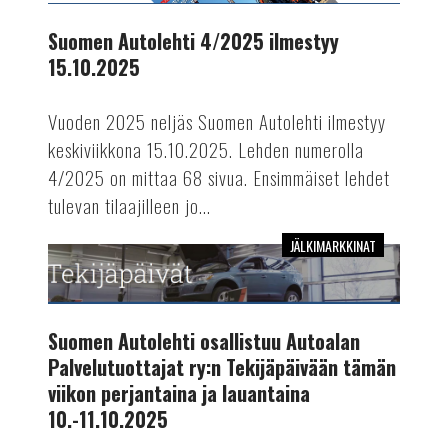
ilmestyy
15.10.2025
Suomen Autolehti 4/2025 ilmestyy
15.10.2025
Vuoden 2025 neljäs Suomen Autolehti ilmestyy
keskiviikkona 15.10.2025. Lehden numerolla
4/2025 on mittaa 68 sivua. Ensimmäiset lehdet
tulevan tilaajilleen jo...
JÄLKIMARKKINAT
Suomen
Autolehti
osallistuu
Autoalan
Suomen Autolehti osallistuu Autoalan
Palvelutuottajat
Palvelutuottajat ry:n Tekijäpäivään tämän
ry:n
viikon perjantaina ja lauantaina
Tekijäpäivään
10.-11.10.2025
tämän
viikon