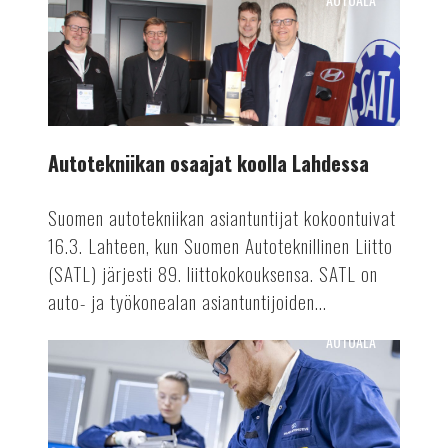
Autotekniikan
osaajat
koolla
Lahdessa
Autotekniikan osaajat koolla Lahdessa
Suomen autotekniikan asiantuntijat kokoontuivat
16.3. Lahteen, kun Suomen Autoteknillinen Liitto
(SATL) järjesti 89. liittokokouksensa. SATL on
auto- ja työkonealan asiantuntijoiden...
AUTOALA
Valmetin
akkutuotanto
ennätykseen