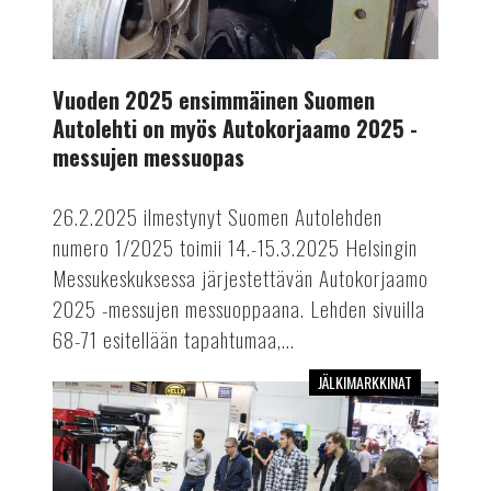
2025
-
messujen
Vuoden 2025 ensimmäinen Suomen
messuopas
Autolehti on myös Autokorjaamo 2025 -
messujen messuopas
26.2.2025 ilmestynyt Suomen Autolehden
numero 1/2025 toimii 14.-15.3.2025 Helsingin
Messukeskuksessa järjestettävän Autokorjaamo
2025 -messujen messuoppaana. Lehden sivuilla
68-71 esitellään tapahtumaa,...
JÄLKIMARKKINAT
Älykkäitä
ratkaisuja
Autokorjaamomessuilta