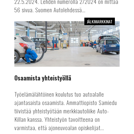
22.5.2024. Lehden numerolla 2/2024 on mittaa
56 sivua. Suomen Autolehdessä...
JÄLKIMARKKINAT
Osaamista
yhteistyöllä
Osaamista yhteistyöllä
Työelämälähtöinen koulutus tuo autoalalle
ajantasaista osaamista. Ammattiopisto Samiedu
tiivistää yhteistyötään merkkiautoliike Auto-
Killan kanssa. Yhteistyön tavoitteena on
varmistaa, että ajoneuvoalan opiskelijat...