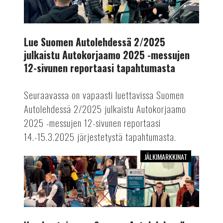
2/2025
julkaistu
Autokorjaamo
2025
Lue Suomen Autolehdessä 2/2025
-
julkaistu Autokorjaamo 2025 -messujen
messujen
12-sivunen reportaasi tapahtumasta
12-
sivunen
Seuraavassa on vapaasti luettavissa Suomen
reportaasi
Autolehdessä 2/2025 julkaistu Autokorjaamo
tapahtumasta
2025 -messujen 12-sivunen reportaasi
14.-15.3.2025 järjestetystä tapahtumasta.
JÄLKIMARKKINAT
Vuoden
toisessa
Suomen
Autolehdessä
kattava
messuraportti