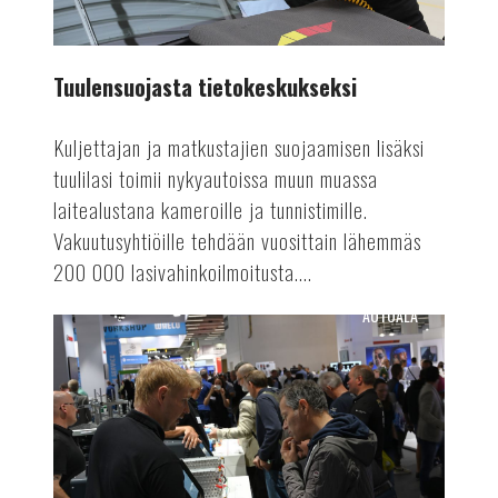
Tuulensuojasta tietokeskukseksi
Kuljettajan ja matkustajien suojaamisen lisäksi
tuulilasi toimii nykyautoissa muun muassa
laitealustana kameroille ja tunnistimille.
Vakuutusyhtiöille tehdään vuosittain lähemmäs
200 000 lasivahinkoilmoitusta....
AUTOALA
Suomen
Autolehti
4/24
ilmestyy!