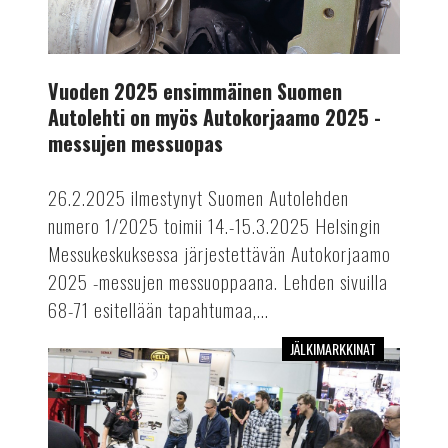
2025
-
messujen
Vuoden 2025 ensimmäinen Suomen
messuopas
Autolehti on myös Autokorjaamo 2025 -
messujen messuopas
26.2.2025 ilmestynyt Suomen Autolehden
numero 1/2025 toimii 14.-15.3.2025 Helsingin
Messukeskuksessa järjestettävän Autokorjaamo
2025 -messujen messuoppaana. Lehden sivuilla
68-71 esitellään tapahtumaa,...
JÄLKIMARKKINAT
Älykkäitä
ratkaisuja
Autokorjaamomessuilta