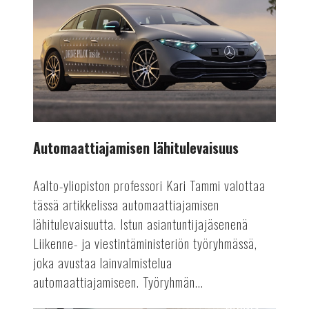
lähitulevaisuus
Automaattiajamisen lähitulevaisuus
Aalto-yliopiston professori Kari Tammi valottaa
tässä artikkelissa automaattiajamisen
lähitulevaisuutta. Istun asiantuntijajäsenenä
Liikenne- ja viestintäministeriön työryhmässä,
joka avustaa lainvalmistelua
automaattiajamiseen. Työryhmän...
AUTOALA