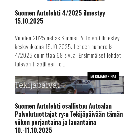
ilmestyy
15.10.2025
Suomen Autolehti 4/2025 ilmestyy
15.10.2025
Vuoden 2025 neljäs Suomen Autolehti ilmestyy
keskiviikkona 15.10.2025. Lehden numerolla
4/2025 on mittaa 68 sivua. Ensimmäiset lehdet
tulevan tilaajilleen jo...
JÄLKIMARKKINAT
Suomen
Autolehti
osallistuu
Autoalan
Suomen Autolehti osallistuu Autoalan
Palvelutuottajat
Palvelutuottajat ry:n Tekijäpäivään tämän
ry:n
viikon perjantaina ja lauantaina
Tekijäpäivään
10.-11.10.2025
tämän
viikon