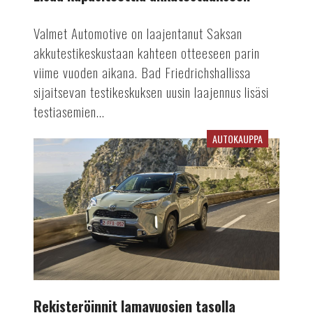
Valmet Automotive on laajentanut Saksan
akkutestikeskustaan kahteen otteeseen parin
viime vuoden aikana. Bad Friedrichshallissa
sijaitsevan testikeskuksen uusin laajennus lisäsi
testiasemien...
AUTOKAUPPA
Rekisteröinnit
lamavuosien
tasolla
Rekisteröinnit lamavuosien tasolla