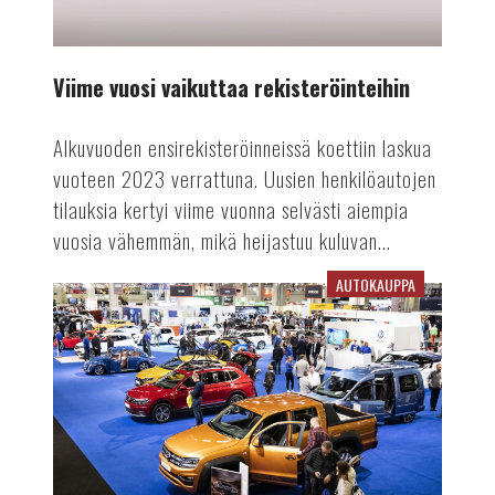
Viime vuosi vaikuttaa rekisteröinteihin
Alkuvuoden ensirekisteröinneissä koettiin laskua
vuoteen 2023 verrattuna. Uusien henkilöautojen
tilauksia kertyi viime vuonna selvästi aiempia
vuosia vähemmän, mikä heijastuu kuluvan...
AUTOKAUPPA
Auto-
tapahtuma
tekee
paluun