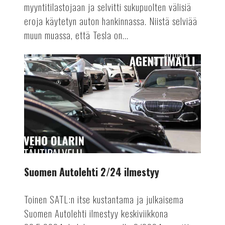
myyntitilastojaan ja selvitti sukupuolten välisiä
eroja käytetyn auton hankinnassa. Niistä selviää
muun muassa, että Tesla on...
AUTOALA
Suomen
Autolehti
2/24
ilmestyy
Suomen Autolehti 2/24 ilmestyy
Toinen SATL:n itse kustantama ja julkaisema
Suomen Autolehti ilmestyy keskiviikkona