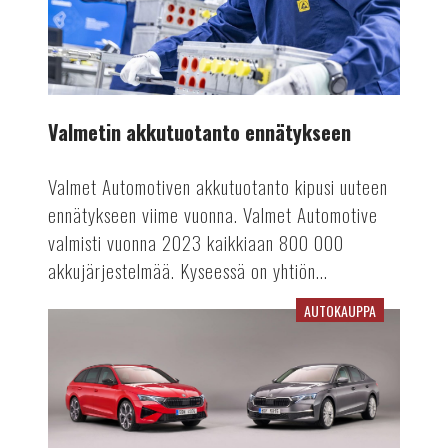
Valmetin akkutuotanto ennätykseen
Valmet Automotiven akkutuotanto kipusi uuteen
ennätykseen viime vuonna. Valmet Automotive
valmisti vuonna 2023 kaikkiaan 800 000
akkujärjestelmää. Kyseessä on yhtiön...
AUTOKAUPPA
Viime
vuosi
vaikuttaa
rekisteröinteihin