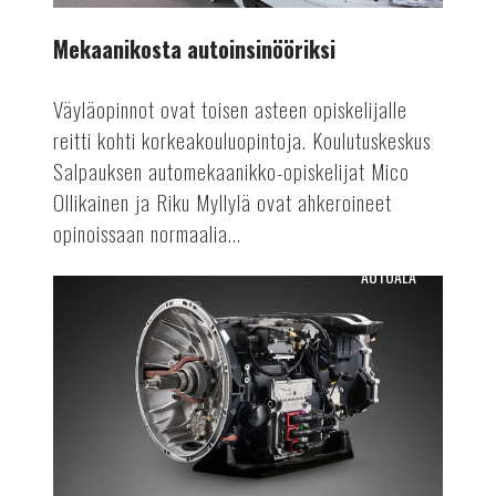
Mekaanikosta autoinsinööriksi
Väyläopinnot ovat toisen asteen opiskelijalle
reitti kohti korkeakouluopintoja. Koulutuskeskus
Salpauksen automekaanikko-opiskelijat Mico
Ollikainen ja Riku Myllylä ovat ahkeroineet
opinoissaan normaalia...
AUTOALA
Osien
uusiokäyttöä
autovalmistuksessa