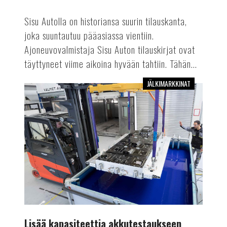
Sisu Autolla on historiansa suurin tilauskanta,
joka suuntautuu pääasiassa vientiin.
Ajoneuvovalmistaja Sisu Auton tilauskirjat ovat
täyttyneet viime aikoina hyvään tahtiin. Tähän...
JÄLKIMARKKINAT
Lisää
kapasiteettia
akkutestaukseen
Lisää kapasiteettia akkutestaukseen