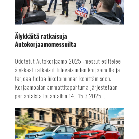
Älykkäitä ratkaisuja
Autokorjaamomessuilta
Odotetut Autokorjaamo 2025 -messut esittelee
älykkäät ratkaisut tulevaisuuden korjaamolle ja
tarjoaa tietoa liiketoiminnan kehittämiseen.
Korjaamoalan ammattitapahtuma järjestetään
perjantaista lauantaihin 14.–15.3.2025...
AUTOALA
Polttomoottoriautojen
tuotantoon
rajoituksia?