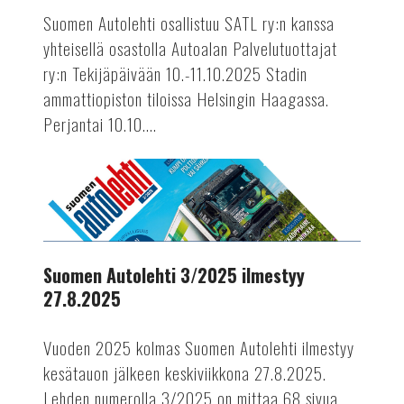
perjantaina
Suomen Autolehti osallistuu SATL ry:n kanssa
ja
yhteisellä osastolla Autoalan Palvelutuottajat
lauantaina
ry:n Tekijäpäivään 10.-11.10.2025 Stadin
10.-11.10.2025
ammattiopiston tiloissa Helsingin Haagassa.
Perjantai 10.10....
AUTOTEKNIIKKA
Suomen
Autolehti
3/2025
ilmestyy
27.8.2025
Suomen Autolehti 3/2025 ilmestyy
27.8.2025
Vuoden 2025 kolmas Suomen Autolehti ilmestyy
kesätauon jälkeen keskiviikkona 27.8.2025.
Lehden numerolla 3/2025 on mittaa 68 sivua.