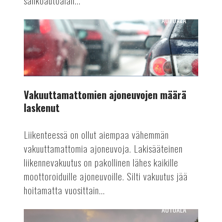
sähköautoalan...
AUTOALA
Vakuuttamattomien
ajoneuvojen
määrä
laskenut
Vakuuttamattomien ajoneuvojen määrä
laskenut
Liikenteessä on ollut aiempaa vähemmän
vakuuttamattomia ajoneuvoja. Lakisääteinen
liikennevakuutus on pakollinen lähes kaikille
moottoroiduille ajoneuvoille. Silti vakuutus jää
hoitamatta vuosittain...
AUTOALA
Automaattiajamisen