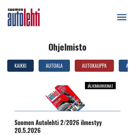
OPEN MENU
Ohjelmisto
KAIKKI
AUTOALA
AUTOKAUPPA
AUTO
JÄLKIMARKKINAT
Suomen
Autolehti
2/2026
ilmestyy
20.5.2026
Suomen Autolehti 2/2026 ilmestyy
20.5.2026