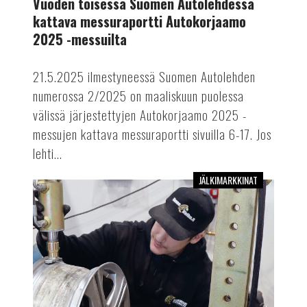
Vuoden toisessa Suomen Autolehdessä
Autokorjaamo
kattava messuraportti Autokorjaamo
2025
2025 -messuilta
-
messuilta
21.5.2025 ilmestyneessä Suomen Autolehden
numerossa 2/2025 on maaliskuun puolessa
välissä järjestettyjen Autokorjaamo 2025 -
messujen kattava messuraportti sivuilla 6-17. Jos
lehti...
JÄLKIMARKKINAT
Vuoden
2025
ensimmäinen
Suomen
Autolehti
on
myös
Autokorjaamo