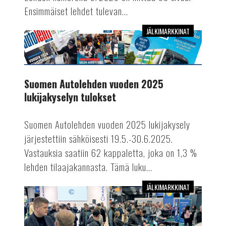
Ensimmäiset lehdet tulevan...
JÄLKIMARKKINAT
Suomen
Autolehden
vuoden
2025
Suomen Autolehden vuoden 2025
lukijakyselyn
lukijakyselyn tulokset
tulokset
Suomen Autolehden vuoden 2025 lukijakysely
järjestettiin sähköisesti 19.5.-30.6.2025.
Vastauksia saatiin 62 kappaletta, joka on 1,3 %
lehden tilaajakannasta. Tämä luku...
JÄLKIMARKKINAT
Lue
Suomen
Autolehdessä