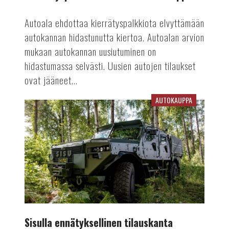
Autoala ehdottaa kierrätyspalkkiota elvyttämään
autokannan hidastunutta kiertoa. Autoalan arvion
mukaan autokannan uusiutuminen on
hidastumassa selvästi. Uusien autojen tilaukset
ovat jääneet...
AUTOKAUPPA
Sisulla
ennätyksellinen
tilauskanta
Sisulla ennätyksellinen tilauskanta