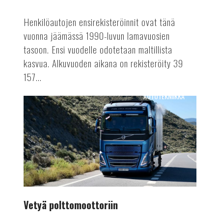
Henkilöautojen ensirekisteröinnit ovat tänä
vuonna jäämässä 1990-luvun lamavuosien
tasoon. Ensi vuodelle odotetaan maltillista
kasvua. Alkuvuoden aikana on rekisteröity 39
157...
AUTOTEKNIIKKA
Vetyä
polttomoottoriin
Vetyä polttomoottoriin