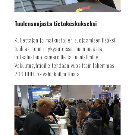
Tuulensuojasta tietokeskukseksi
Kuljettajan ja matkustajien suojaamisen lisäksi
tuulilasi toimii nykyautoissa muun muassa
laitealustana kameroille ja tunnistimille.
Vakuutusyhtiöille tehdään vuosittain lähemmäs
200 000 lasivahinkoilmoitusta....
AUTOALA
Suomen
Autolehti
4/24
ilmestyy!