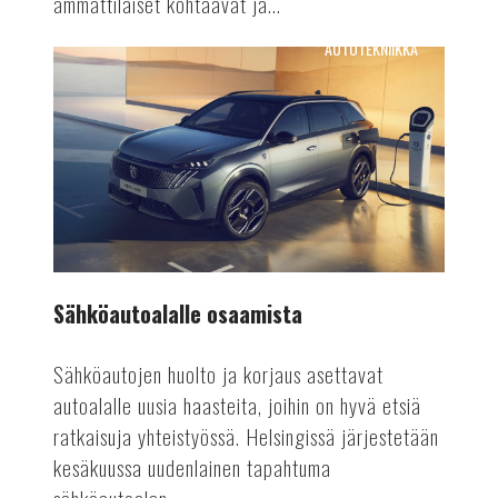
ammattilaiset kohtaavat ja...
AUTOTEKNIIKKA
Sähköautoalalle
osaamista
Sähköautoalalle osaamista
Sähköautojen huolto ja korjaus asettavat
autoalalle uusia haasteita, joihin on hyvä etsiä
ratkaisuja yhteistyössä. Helsingissä järjestetään
kesäkuussa uudenlainen tapahtuma