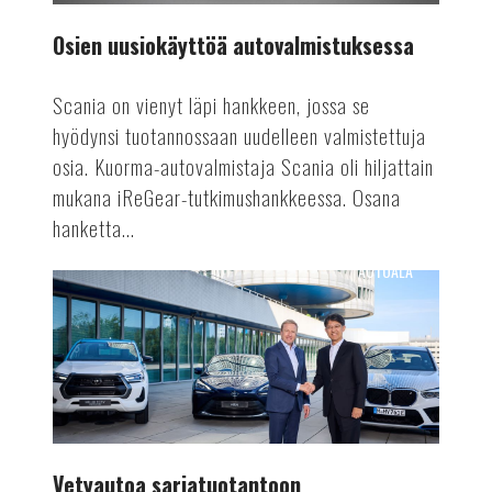
Osien uusiokäyttöä autovalmistuksessa
Scania on vienyt läpi hankkeen, jossa se
hyödynsi tuotannossaan uudelleen valmistettuja
osia. Kuorma-autovalmistaja Scania oli hiljattain
mukana iReGear-tutkimushankkeessa. Osana
hanketta...
AUTOALA
Vetyautoa
sarjatuotantoon
Vetyautoa sarjatuotantoon