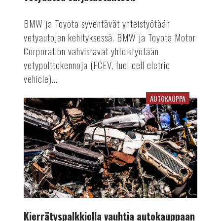
BMW ja Toyota syventävät yhteistyötään
vetyautojen kehityksessä. BMW ja Toyota Motor
Corporation vahvistavat yhteistyötään
vetypolttokennoja (FCEV, fuel cell elctric
vehicle)...
AUTOKAUPPA
Kierrätyspalkkiolla
vauhtia
autokauppaan
Kierrätyspalkkiolla vauhtia autokauppaan