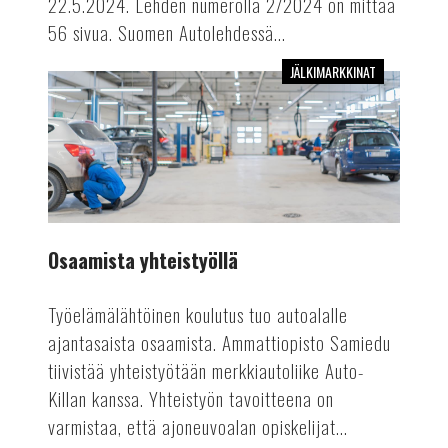
22.5.2024. Lehden numerolla 2/2024 on mittaa
56 sivua. Suomen Autolehdessä...
JÄLKIMARKKINAT
Osaamista
yhteistyöllä
Osaamista yhteistyöllä
Työelämälähtöinen koulutus tuo autoalalle
ajantasaista osaamista. Ammattiopisto Samiedu
tiivistää yhteistyötään merkkiautoliike Auto-
Killan kanssa. Yhteistyön tavoitteena on
varmistaa, että ajoneuvoalan opiskelijat...