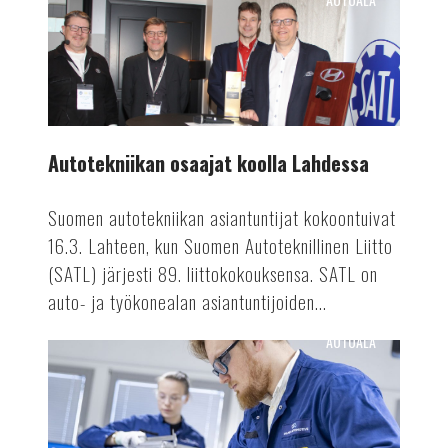
Autotekniikan
osaajat
koolla
Lahdessa
Autotekniikan osaajat koolla Lahdessa
Suomen autotekniikan asiantuntijat kokoontuivat
16.3. Lahteen, kun Suomen Autoteknillinen Liitto
(SATL) järjesti 89. liittokokouksensa. SATL on
auto- ja työkonealan asiantuntijoiden...
AUTOALA
Valmetin
akkutuotanto
ennätykseen