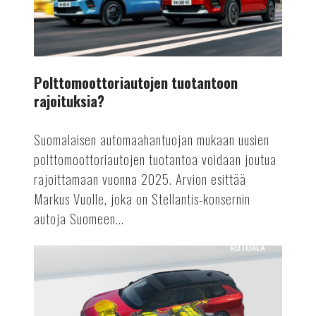
Polttomoottoriautojen tuotantoon
rajoituksia?
Suomalaisen automaahantuojan mukaan uusien
polttomoottoriautojen tuotantoa voidaan joutua
rajoittamaan vuonna 2025. Arvion esittää
Markus Vuolle, joka on Stellantis-konsernin
autoja Suomeen...
AUTOALA
Astra
Vuoden
sähköauto