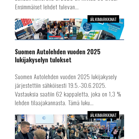
Ensimmäiset lehdet tulevan...
JÄLKIMARKKINAT
Suomen
Autolehden
vuoden
2025
Suomen Autolehden vuoden 2025
lukijakyselyn
lukijakyselyn tulokset
tulokset
Suomen Autolehden vuoden 2025 lukijakysely
järjestettiin sähköisesti 19.5.-30.6.2025.
Vastauksia saatiin 62 kappaletta, joka on 1,3 %
lehden tilaajakannasta. Tämä luku...
JÄLKIMARKKINAT
Lue
Suomen
Autolehdessä