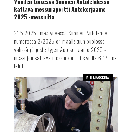
Vuoden toisessa Suomen Autolehdessä
Autokorjaamo
kattava messuraportti Autokorjaamo
2025
2025 -messuilta
-
messuilta
21.5.2025 ilmestyneessä Suomen Autolehden
numerossa 2/2025 on maaliskuun puolessa
välissä järjestettyjen Autokorjaamo 2025 -
messujen kattava messuraportti sivuilla 6-17. Jos
lehti...
JÄLKIMARKKINAT
Vuoden
2025
ensimmäinen
Suomen
Autolehti
on
myös
Autokorjaamo