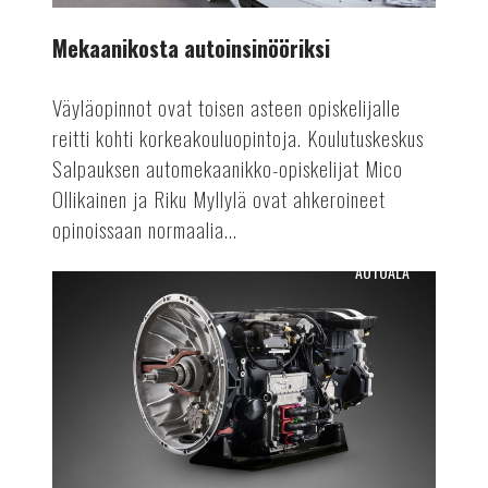
Mekaanikosta autoinsinööriksi
Väyläopinnot ovat toisen asteen opiskelijalle
reitti kohti korkeakouluopintoja. Koulutuskeskus
Salpauksen automekaanikko-opiskelijat Mico
Ollikainen ja Riku Myllylä ovat ahkeroineet
opinoissaan normaalia...
AUTOALA
Osien
uusiokäyttöä
autovalmistuksessa