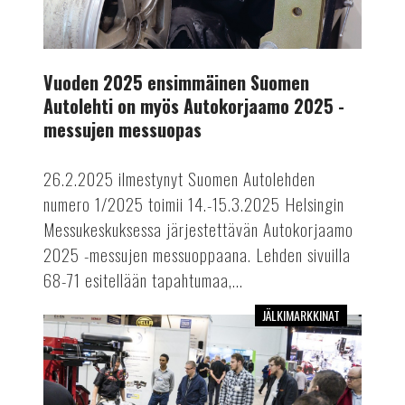
2025
-
messujen
Vuoden 2025 ensimmäinen Suomen
messuopas
Autolehti on myös Autokorjaamo 2025 -
messujen messuopas
26.2.2025 ilmestynyt Suomen Autolehden
numero 1/2025 toimii 14.-15.3.2025 Helsingin
Messukeskuksessa järjestettävän Autokorjaamo
2025 -messujen messuoppaana. Lehden sivuilla
68-71 esitellään tapahtumaa,...
JÄLKIMARKKINAT
Älykkäitä
ratkaisuja
Autokorjaamomessuilta