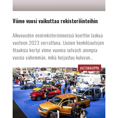
Viime vuosi vaikuttaa rekisteröinteihin
Alkuvuoden ensirekisteröinneissä koettiin laskua
vuoteen 2023 verrattuna. Uusien henkilöautojen
tilauksia kertyi viime vuonna selvästi aiempia
vuosia vähemmän, mikä heijastuu kuluvan...
AUTOKAUPPA
Auto-
tapahtuma
tekee
paluun