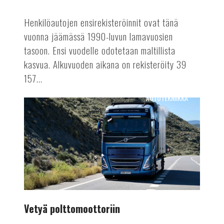
Henkilöautojen ensirekisteröinnit ovat tänä
vuonna jäämässä 1990-luvun lamavuosien
tasoon. Ensi vuodelle odotetaan maltillista
kasvua. Alkuvuoden aikana on rekisteröity 39
157...
AUTOTEKNIIKKA
Vetyä
polttomoottoriin
Vetyä polttomoottoriin