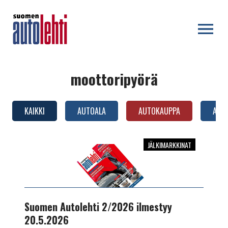
OPEN MENU
moottoripyörä
KAIKKI
AUTOALA
AUTOKAUPPA
AUTO
JÄLKIMARKKINAT
Suomen
Autolehti
2/2026
ilmestyy
20.5.2026
Suomen Autolehti 2/2026 ilmestyy
20.5.2026