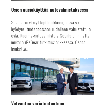
Osien uusiokäyttöä autovalmistuksessa
Scania on vienyt läpi hankkeen, jossa se
hyödynsi tuotannossaan uudelleen valmistettuja
osia. Kuorma-autovalmistaja Scania oli hiljattain
mukana iReGear-tutkimushankkeessa. Osana
hanketta...
AUTOALA
Vetyautoa
sarjatuotantoon
Vetyautoa sarjatuotantoon