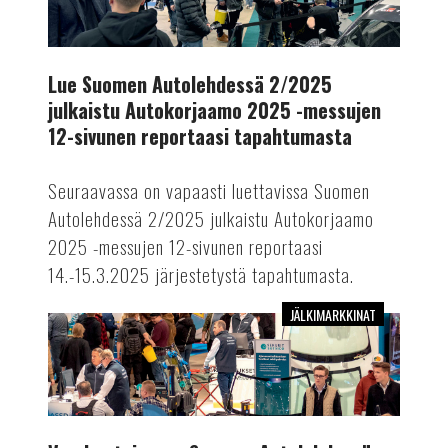
2/2025
julkaistu
Autokorjaamo
2025
Lue Suomen Autolehdessä 2/2025
-
julkaistu Autokorjaamo 2025 -messujen
messujen
12-sivunen reportaasi tapahtumasta
12-
sivunen
Seuraavassa on vapaasti luettavissa Suomen
reportaasi
Autolehdessä 2/2025 julkaistu Autokorjaamo
tapahtumasta
2025 -messujen 12-sivunen reportaasi
14.-15.3.2025 järjestetystä tapahtumasta.
JÄLKIMARKKINAT
Vuoden
toisessa
Suomen
Autolehdessä
kattava
messuraportti