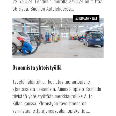
22.5.2024. Lehden numerolla 2/2024 on mittaa
56 sivua. Suomen Autolehdessä...
JÄLKIMARKKINAT
Osaamista
yhteistyöllä
Osaamista yhteistyöllä
Työelämälähtöinen koulutus tuo autoalalle
ajantasaista osaamista. Ammattiopisto Samiedu
tiivistää yhteistyötään merkkiautoliike Auto-
Killan kanssa. Yhteistyön tavoitteena on
varmistaa, että ajoneuvoalan opiskelijat...