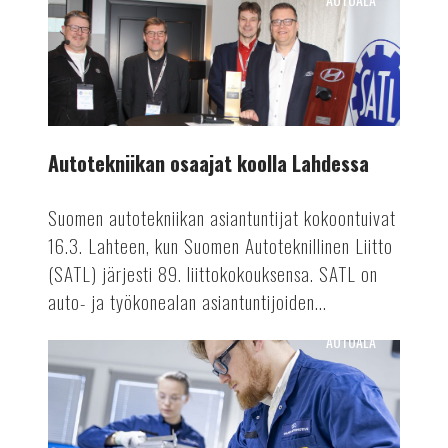
Autotekniikan
osaajat
koolla
Lahdessa
Autotekniikan osaajat koolla Lahdessa
Suomen autotekniikan asiantuntijat kokoontuivat
16.3. Lahteen, kun Suomen Autoteknillinen Liitto
(SATL) järjesti 89. liittokokouksensa. SATL on
auto- ja työkonealan asiantuntijoiden...
AUTOALA
Valmetin
akkutuotanto
ennätykseen