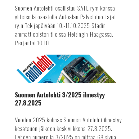
perjantaina
Suomen Autolehti osallistuu SATL ry:n kanssa
ja
yhteisellä osastolla Autoalan Palvelutuottajat
lauantaina
ry:n Tekijäpäivään 10.-11.10.2025 Stadin
10.-11.10.2025
ammattiopiston tiloissa Helsingin Haagassa.
Perjantai 10.10....
AUTOTEKNIIKKA
Suomen
Autolehti
3/2025
ilmestyy
27.8.2025
Suomen Autolehti 3/2025 ilmestyy
27.8.2025
Vuoden 2025 kolmas Suomen Autolehti ilmestyy
kesätauon jälkeen keskiviikkona 27.8.2025.
Lehden numerolla 3/2025 on mittaa 68 sivua.