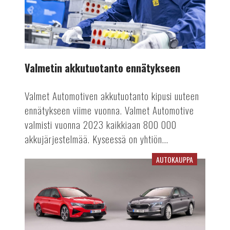
Valmetin akkutuotanto ennätykseen
Valmet Automotiven akkutuotanto kipusi uuteen
ennätykseen viime vuonna. Valmet Automotive
valmisti vuonna 2023 kaikkiaan 800 000
akkujärjestelmää. Kyseessä on yhtiön...
AUTOKAUPPA
Viime
vuosi
vaikuttaa
rekisteröinteihin