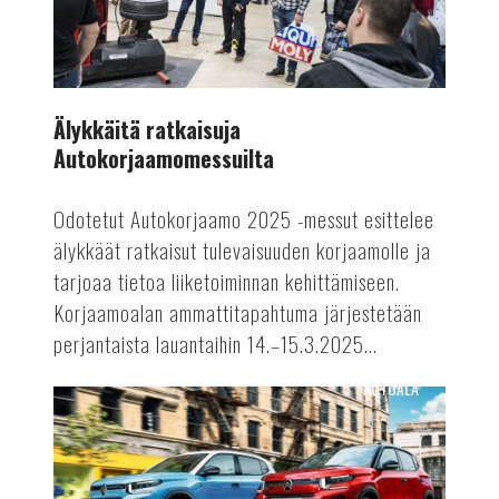
Älykkäitä ratkaisuja
Autokorjaamomessuilta
Odotetut Autokorjaamo 2025 -messut esittelee
älykkäät ratkaisut tulevaisuuden korjaamolle ja
tarjoaa tietoa liiketoiminnan kehittämiseen.
Korjaamoalan ammattitapahtuma järjestetään
perjantaista lauantaihin 14.–15.3.2025...
AUTOALA
Polttomoottoriautojen
tuotantoon
rajoituksia?