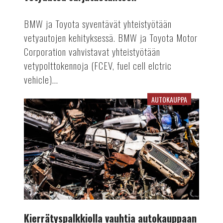
BMW ja Toyota syventävät yhteistyötään
vetyautojen kehityksessä. BMW ja Toyota Motor
Corporation vahvistavat yhteistyötään
vetypolttokennoja (FCEV, fuel cell elctric
vehicle)...
AUTOKAUPPA
Kierrätyspalkkiolla
vauhtia
autokauppaan
Kierrätyspalkkiolla vauhtia autokauppaan