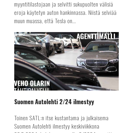
myyntitilastojaan ja selvitti sukupuolten välisiä
eroja käytetyn auton hankinnassa. Niistä selviää
muun muassa, että Tesla on...
AUTOALA
Suomen
Autolehti
2/24
ilmestyy
Suomen Autolehti 2/24 ilmestyy
Toinen SATL:n itse kustantama ja julkaisema
Suomen Autolehti ilmestyy keskiviikkona