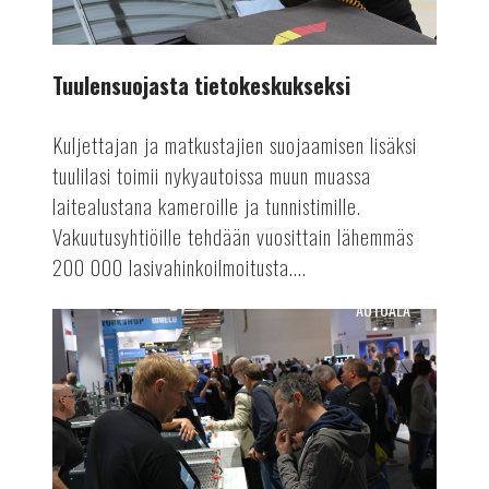
Tuulensuojasta tietokeskukseksi
Kuljettajan ja matkustajien suojaamisen lisäksi
tuulilasi toimii nykyautoissa muun muassa
laitealustana kameroille ja tunnistimille.
Vakuutusyhtiöille tehdään vuosittain lähemmäs
200 000 lasivahinkoilmoitusta....
AUTOALA
Suomen
Autolehti
4/24
ilmestyy!