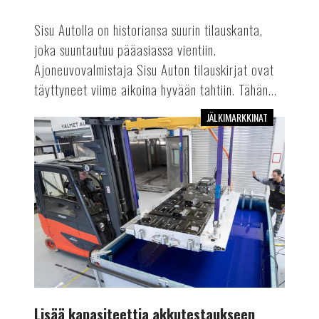
Sisu Autolla on historiansa suurin tilauskanta,
joka suuntautuu pääasiassa vientiin.
Ajoneuvovalmistaja Sisu Auton tilauskirjat ovat
täyttyneet viime aikoina hyvään tahtiin. Tähän...
JÄLKIMARKKINAT
Lisää
kapasiteettia
akkutestaukseen
Lisää kapasiteettia akkutestaukseen