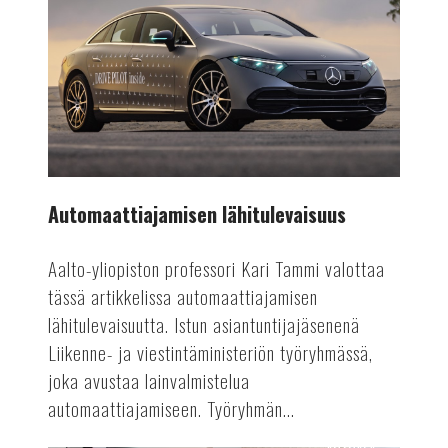
lähitulevaisuus
Automaattiajamisen lähitulevaisuus
Aalto-yliopiston professori Kari Tammi valottaa
tässä artikkelissa automaattiajamisen
lähitulevaisuutta. Istun asiantuntijajäsenenä
Liikenne- ja viestintäministeriön työryhmässä,
joka avustaa lainvalmistelua
automaattiajamiseen. Työryhmän...
AUTOALA