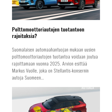
Polttomoottoriautojen tuotantoon
rajoituksia?
Suomalaisen automaahantuojan mukaan uusien
polttomoottoriautojen tuotantoa voidaan joutua
rajoittamaan vuonna 2025. Arvion esittää
Markus Vuolle, joka on Stellantis-konsernin
autoja Suomeen...
AUTOALA
Astra
Vuoden
sähköauto