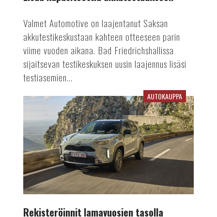
Valmet Automotive on laajentanut Saksan
akkutestikeskustaan kahteen otteeseen parin
viime vuoden aikana. Bad Friedrichshallissa
sijaitsevan testikeskuksen uusin laajennus lisäsi
testiasemien...
AUTOKAUPPA
Rekisteröinnit
lamavuosien
tasolla
Rekisteröinnit lamavuosien tasolla