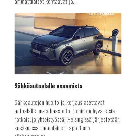
ammattilaiset kohtaavat ja...
AUTOTEKNIIKKA
Sähköautoalalle
osaamista
Sähköautoalalle osaamista
Sähköautojen huolto ja korjaus asettavat
autoalalle uusia haasteita, joihin on hyvä etsiä
ratkaisuja yhteistyössä. Helsingissä järjestetään
kesäkuussa uudenlainen tapahtuma