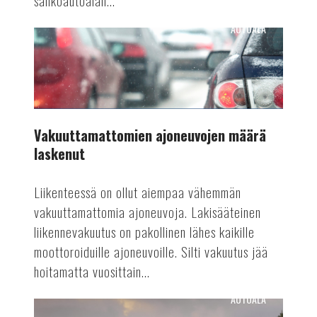
sähköautoalan...
AUTOALA
Vakuuttamattomien
ajoneuvojen
määrä
laskenut
Vakuuttamattomien ajoneuvojen määrä
laskenut
Liikenteessä on ollut aiempaa vähemmän
vakuuttamattomia ajoneuvoja. Lakisääteinen
liikennevakuutus on pakollinen lähes kaikille
moottoroiduille ajoneuvoille. Silti vakuutus jää
hoitamatta vuosittain...
AUTOALA
Automaattiajamisen