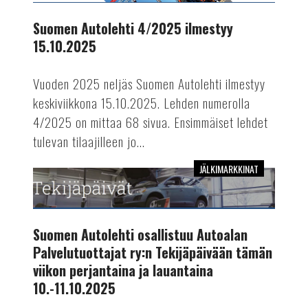
ilmestyy
15.10.2025
Suomen Autolehti 4/2025 ilmestyy
15.10.2025
Vuoden 2025 neljäs Suomen Autolehti ilmestyy
keskiviikkona 15.10.2025. Lehden numerolla
4/2025 on mittaa 68 sivua. Ensimmäiset lehdet
tulevan tilaajilleen jo...
JÄLKIMARKKINAT
Suomen
Autolehti
osallistuu
Autoalan
Suomen Autolehti osallistuu Autoalan
Palvelutuottajat
Palvelutuottajat ry:n Tekijäpäivään tämän
ry:n
viikon perjantaina ja lauantaina
Tekijäpäivään
10.-11.10.2025
tämän
viikon