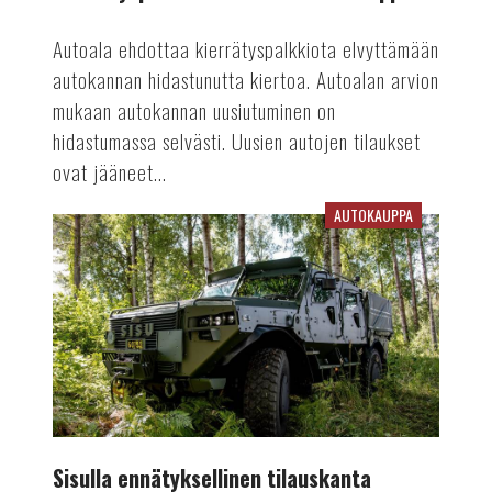
Autoala ehdottaa kierrätyspalkkiota elvyttämään
autokannan hidastunutta kiertoa. Autoalan arvion
mukaan autokannan uusiutuminen on
hidastumassa selvästi. Uusien autojen tilaukset
ovat jääneet...
AUTOKAUPPA
Sisulla
ennätyksellinen
tilauskanta
Sisulla ennätyksellinen tilauskanta