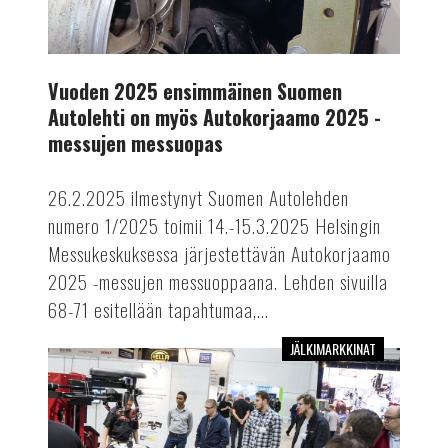
2025
-
messujen
Vuoden 2025 ensimmäinen Suomen
messuopas
Autolehti on myös Autokorjaamo 2025 -
messujen messuopas
26.2.2025 ilmestynyt Suomen Autolehden
numero 1/2025 toimii 14.-15.3.2025 Helsingin
Messukeskuksessa järjestettävän Autokorjaamo
2025 -messujen messuoppaana. Lehden sivuilla
68-71 esitellään tapahtumaa,...
JÄLKIMARKKINAT
Älykkäitä
ratkaisuja
Autokorjaamomessuilta