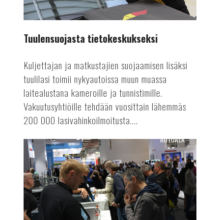
Tuulensuojasta tietokeskukseksi
Kuljettajan ja matkustajien suojaamisen lisäksi
tuulilasi toimii nykyautoissa muun muassa
laitealustana kameroille ja tunnistimille.
Vakuutusyhtiöille tehdään vuosittain lähemmäs
200 000 lasivahinkoilmoitusta....
AUTOALA
Suomen
Autolehti
4/24
ilmestyy!