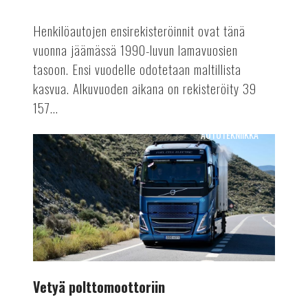
Henkilöautojen ensirekisteröinnit ovat tänä
vuonna jäämässä 1990-luvun lamavuosien
tasoon. Ensi vuodelle odotetaan maltillista
kasvua. Alkuvuoden aikana on rekisteröity 39
157...
AUTOTEKNIIKKA
Vetyä
polttomoottoriin
Vetyä polttomoottoriin