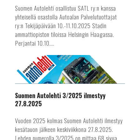
perjantaina
Suomen Autolehti osallistuu SATL ry:n kanssa
ja
yhteisellä osastolla Autoalan Palvelutuottajat
lauantaina
ry:n Tekijäpäivään 10.-11.10.2025 Stadin
10.-11.10.2025
ammattiopiston tiloissa Helsingin Haagassa.
Perjantai 10.10....
AUTOTEKNIIKKA
Suomen
Autolehti
3/2025
ilmestyy
27.8.2025
Suomen Autolehti 3/2025 ilmestyy
27.8.2025
Vuoden 2025 kolmas Suomen Autolehti ilmestyy
kesätauon jälkeen keskiviikkona 27.8.2025.
Lehden numerolla 3/2025 on mittaa 68 sivua.