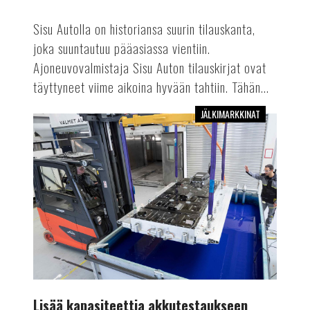
Sisu Autolla on historiansa suurin tilauskanta,
joka suuntautuu pääasiassa vientiin.
Ajoneuvovalmistaja Sisu Auton tilauskirjat ovat
täyttyneet viime aikoina hyvään tahtiin. Tähän...
JÄLKIMARKKINAT
Lisää
kapasiteettia
akkutestaukseen
Lisää kapasiteettia akkutestaukseen