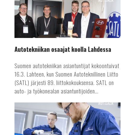
Autotekniikan
osaajat
koolla
Lahdessa
Autotekniikan osaajat koolla Lahdessa
Suomen autotekniikan asiantuntijat kokoontuivat
16.3. Lahteen, kun Suomen Autoteknillinen Liitto
(SATL) järjesti 89. liittokokouksensa. SATL on
auto- ja työkonealan asiantuntijoiden...
AUTOALA
Valmetin
akkutuotanto
ennätykseen