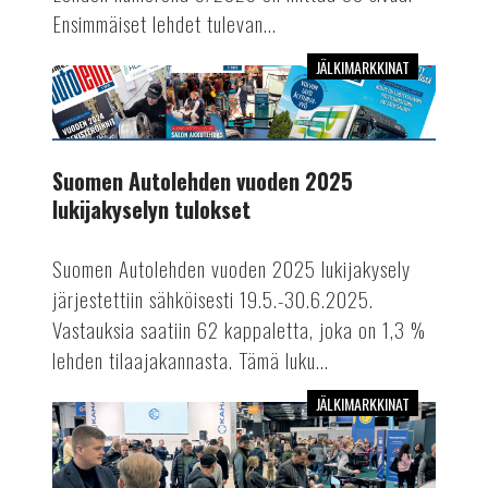
Ensimmäiset lehdet tulevan...
JÄLKIMARKKINAT
Suomen
Autolehden
vuoden
2025
Suomen Autolehden vuoden 2025
lukijakyselyn
lukijakyselyn tulokset
tulokset
Suomen Autolehden vuoden 2025 lukijakysely
järjestettiin sähköisesti 19.5.-30.6.2025.
Vastauksia saatiin 62 kappaletta, joka on 1,3 %
lehden tilaajakannasta. Tämä luku...
JÄLKIMARKKINAT
Lue
Suomen
Autolehdessä