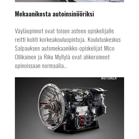
Mekaanikosta autoinsinööriksi
Väyläopinnot ovat toisen asteen opiskelijalle
reitti kohti korkeakouluopintoja. Koulutuskeskus
Salpauksen automekaanikko-opiskelijat Mico
Ollikainen ja Riku Myllylä ovat ahkeroineet
opinoissaan normaalia...
AUTOALA
Osien
uusiokäyttöä
autovalmistuksessa