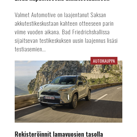
Valmet Automotive on laajentanut Saksan
akkutestikeskustaan kahteen otteeseen parin
viime vuoden aikana. Bad Friedrichshallissa
sijaitsevan testikeskuksen uusin laajennus lisäsi
testiasemien...
AUTOKAUPPA
Rekisteröinnit
lamavuosien
tasolla
Rekisteröinnit lamavuosien tasolla