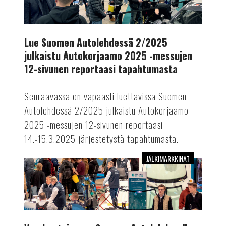
2/2025
julkaistu
Autokorjaamo
2025
Lue Suomen Autolehdessä 2/2025
-
julkaistu Autokorjaamo 2025 -messujen
messujen
12-sivunen reportaasi tapahtumasta
12-
sivunen
Seuraavassa on vapaasti luettavissa Suomen
reportaasi
Autolehdessä 2/2025 julkaistu Autokorjaamo
tapahtumasta
2025 -messujen 12-sivunen reportaasi
14.-15.3.2025 järjestetystä tapahtumasta.
JÄLKIMARKKINAT
Vuoden
toisessa
Suomen
Autolehdessä
kattava
messuraportti