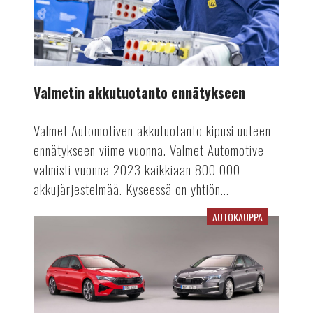
Valmetin akkutuotanto ennätykseen
Valmet Automotiven akkutuotanto kipusi uuteen
ennätykseen viime vuonna. Valmet Automotive
valmisti vuonna 2023 kaikkiaan 800 000
akkujärjestelmää. Kyseessä on yhtiön...
AUTOKAUPPA
Viime
vuosi
vaikuttaa
rekisteröinteihin