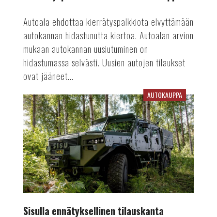
Autoala ehdottaa kierrätyspalkkiota elvyttämään
autokannan hidastunutta kiertoa. Autoalan arvion
mukaan autokannan uusiutuminen on
hidastumassa selvästi. Uusien autojen tilaukset
ovat jääneet...
AUTOKAUPPA
Sisulla
ennätyksellinen
tilauskanta
Sisulla ennätyksellinen tilauskanta