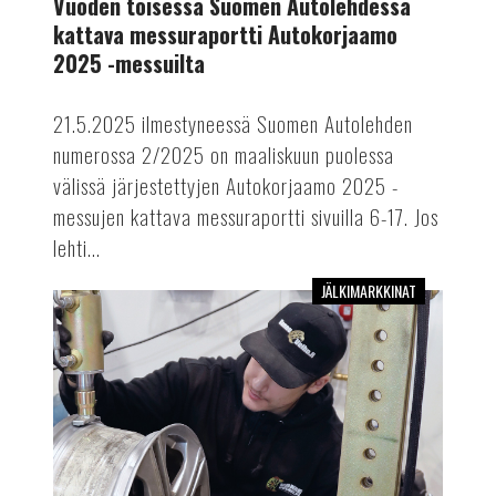
Vuoden toisessa Suomen Autolehdessä
Autokorjaamo
kattava messuraportti Autokorjaamo
2025
2025 -messuilta
-
messuilta
21.5.2025 ilmestyneessä Suomen Autolehden
numerossa 2/2025 on maaliskuun puolessa
välissä järjestettyjen Autokorjaamo 2025 -
messujen kattava messuraportti sivuilla 6-17. Jos
lehti...
JÄLKIMARKKINAT
Vuoden
2025
ensimmäinen
Suomen
Autolehti
on
myös
Autokorjaamo