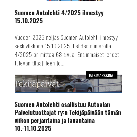
ilmestyy
15.10.2025
Suomen Autolehti 4/2025 ilmestyy
15.10.2025
Vuoden 2025 neljäs Suomen Autolehti ilmestyy
keskiviikkona 15.10.2025. Lehden numerolla
4/2025 on mittaa 68 sivua. Ensimmäiset lehdet
tulevan tilaajilleen jo...
JÄLKIMARKKINAT
Suomen
Autolehti
osallistuu
Autoalan
Suomen Autolehti osallistuu Autoalan
Palvelutuottajat
Palvelutuottajat ry:n Tekijäpäivään tämän
ry:n
viikon perjantaina ja lauantaina
Tekijäpäivään
10.-11.10.2025
tämän
viikon