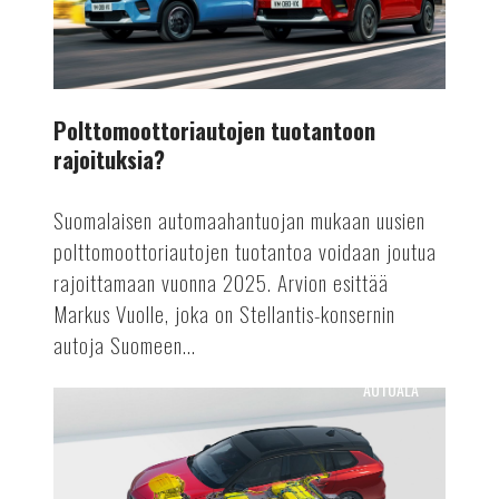
Polttomoottoriautojen tuotantoon
rajoituksia?
Suomalaisen automaahantuojan mukaan uusien
polttomoottoriautojen tuotantoa voidaan joutua
rajoittamaan vuonna 2025. Arvion esittää
Markus Vuolle, joka on Stellantis-konsernin
autoja Suomeen...
AUTOALA
Astra
Vuoden
sähköauto