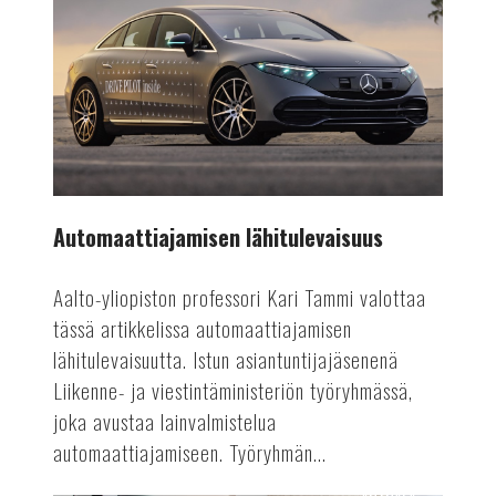
lähitulevaisuus
Automaattiajamisen lähitulevaisuus
Aalto-yliopiston professori Kari Tammi valottaa
tässä artikkelissa automaattiajamisen
lähitulevaisuutta. Istun asiantuntijajäsenenä
Liikenne- ja viestintäministeriön työryhmässä,
joka avustaa lainvalmistelua
automaattiajamiseen. Työryhmän...
AUTOALA