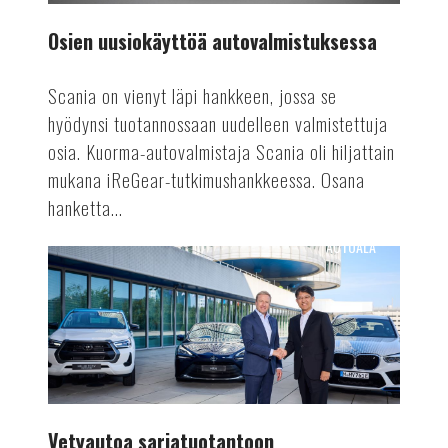
Osien uusiokäyttöä autovalmistuksessa
Scania on vienyt läpi hankkeen, jossa se
hyödynsi tuotannossaan uudelleen valmistettuja
osia. Kuorma-autovalmistaja Scania oli hiljattain
mukana iReGear-tutkimushankkeessa. Osana
hanketta...
AUTOALA
Vetyautoa
sarjatuotantoon
Vetyautoa sarjatuotantoon