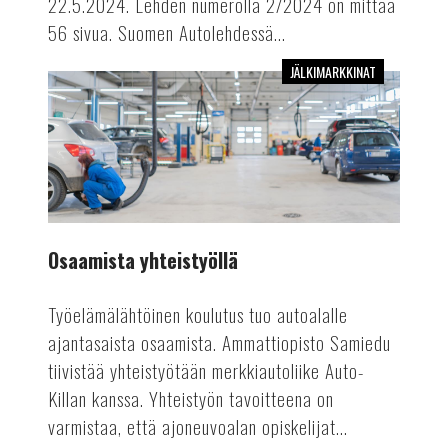
22.5.2024. Lehden numerolla 2/2024 on mittaa
56 sivua. Suomen Autolehdessä...
JÄLKIMARKKINAT
Osaamista
yhteistyöllä
Osaamista yhteistyöllä
Työelämälähtöinen koulutus tuo autoalalle
ajantasaista osaamista. Ammattiopisto Samiedu
tiivistää yhteistyötään merkkiautoliike Auto-
Killan kanssa. Yhteistyön tavoitteena on
varmistaa, että ajoneuvoalan opiskelijat...