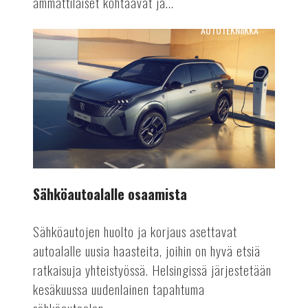
ammattilaiset kohtaavat ja...
AUTOTEKNIIKKA
Sähköautoalalle
osaamista
Sähköautoalalle osaamista
Sähköautojen huolto ja korjaus asettavat
autoalalle uusia haasteita, joihin on hyvä etsiä
ratkaisuja yhteistyössä. Helsingissä järjestetään
kesäkuussa uudenlainen tapahtuma