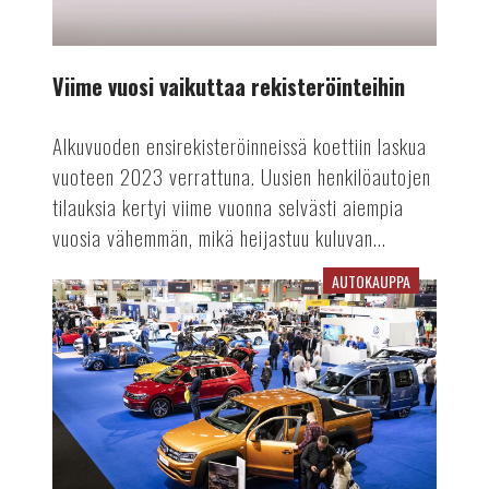
Viime vuosi vaikuttaa rekisteröinteihin
Alkuvuoden ensirekisteröinneissä koettiin laskua
vuoteen 2023 verrattuna. Uusien henkilöautojen
tilauksia kertyi viime vuonna selvästi aiempia
vuosia vähemmän, mikä heijastuu kuluvan...
AUTOKAUPPA
Auto-
tapahtuma
tekee
paluun