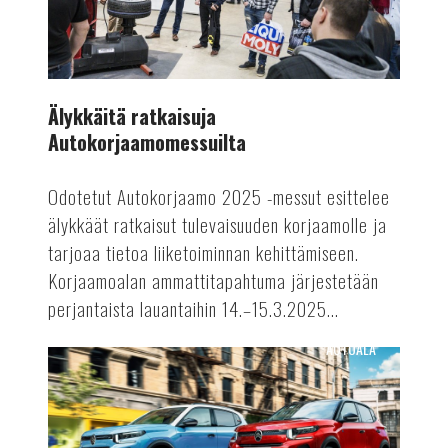
Älykkäitä ratkaisuja
Autokorjaamomessuilta
Odotetut Autokorjaamo 2025 -messut esittelee
älykkäät ratkaisut tulevaisuuden korjaamolle ja
tarjoaa tietoa liiketoiminnan kehittämiseen.
Korjaamoalan ammattitapahtuma järjestetään
perjantaista lauantaihin 14.–15.3.2025...
AUTOALA
Polttomoottoriautojen
tuotantoon
rajoituksia?