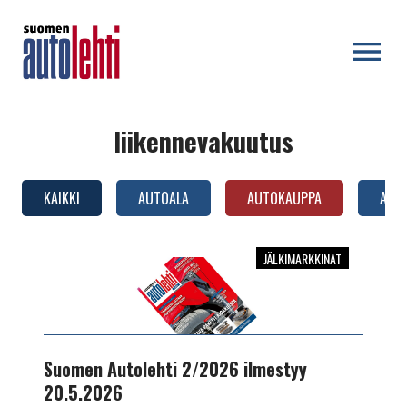
OPEN MENU
liikennevakuutus
KAIKKI
AUTOALA
AUTOKAUPPA
AUTO
JÄLKIMARKKINAT
Suomen
Autolehti
2/2026
ilmestyy
20.5.2026
Suomen Autolehti 2/2026 ilmestyy
20.5.2026