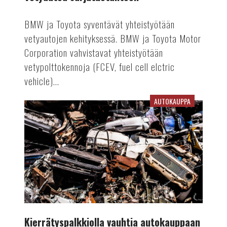
BMW ja Toyota syventävät yhteistyötään
vetyautojen kehityksessä. BMW ja Toyota Motor
Corporation vahvistavat yhteistyötään
vetypolttokennoja (FCEV, fuel cell elctric
vehicle)...
AUTOKAUPPA
Kierrätyspalkkiolla
vauhtia
autokauppaan
Kierrätyspalkkiolla vauhtia autokauppaan