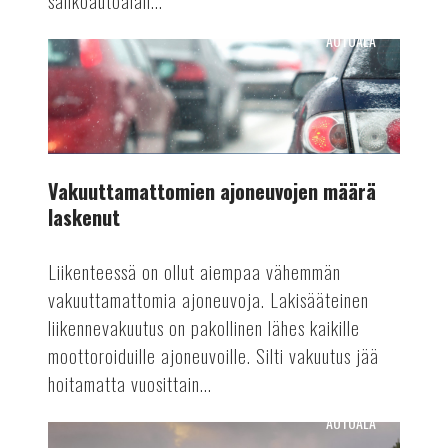
sähköautoalan...
AUTOALA
Vakuuttamattomien
ajoneuvojen
määrä
laskenut
Vakuuttamattomien ajoneuvojen määrä
laskenut
Liikenteessä on ollut aiempaa vähemmän
vakuuttamattomia ajoneuvoja. Lakisääteinen
liikennevakuutus on pakollinen lähes kaikille
moottoroiduille ajoneuvoille. Silti vakuutus jää
hoitamatta vuosittain...
AUTOALA
Automaattiajamisen