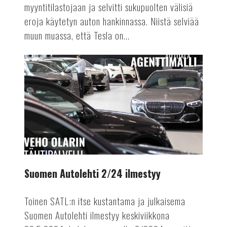
myyntitilastojaan ja selvitti sukupuolten välisiä
eroja käytetyn auton hankinnassa. Niistä selviää
muun muassa, että Tesla on...
AUTOALA
Suomen
Autolehti
2/24
ilmestyy
Suomen Autolehti 2/24 ilmestyy
Toinen SATL:n itse kustantama ja julkaisema
Suomen Autolehti ilmestyy keskiviikkona