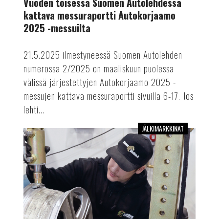
Vuoden toisessa Suomen Autolehdessä
Autokorjaamo
kattava messuraportti Autokorjaamo
2025
2025 -messuilta
-
messuilta
21.5.2025 ilmestyneessä Suomen Autolehden
numerossa 2/2025 on maaliskuun puolessa
välissä järjestettyjen Autokorjaamo 2025 -
messujen kattava messuraportti sivuilla 6-17. Jos
lehti...
JÄLKIMARKKINAT
Vuoden
2025
ensimmäinen
Suomen
Autolehti
on
myös
Autokorjaamo