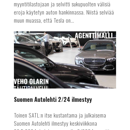
myyntitilastojaan ja selvitti sukupuolten välisiä
eroja käytetyn auton hankinnassa. Niistä selviää
muun muassa, että Tesla on...
AUTOALA
Suomen
Autolehti
2/24
ilmestyy
Suomen Autolehti 2/24 ilmestyy
Toinen SATL:n itse kustantama ja julkaisema
Suomen Autolehti ilmestyy keskiviikkona