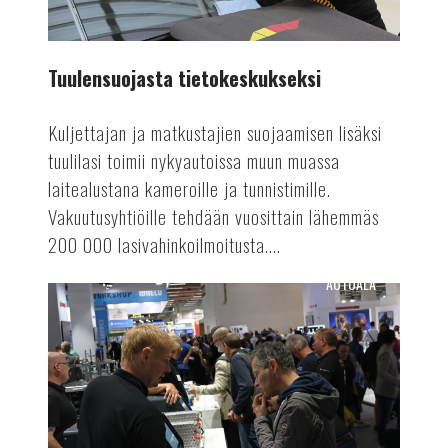
Tuulensuojasta tietokeskukseksi
Kuljettajan ja matkustajien suojaamisen lisäksi
tuulilasi toimii nykyautoissa muun muassa
laitealustana kameroille ja tunnistimille.
Vakuutusyhtiöille tehdään vuosittain lähemmäs
200 000 lasivahinkoilmoitusta....
AUTOALA
Suomen
Autolehti
4/24
ilmestyy!