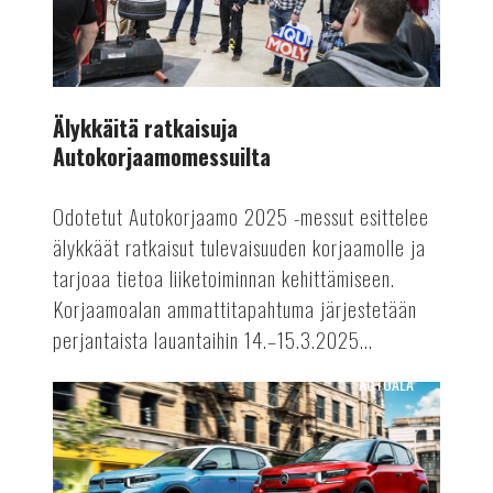
Älykkäitä ratkaisuja
Autokorjaamomessuilta
Odotetut Autokorjaamo 2025 -messut esittelee
älykkäät ratkaisut tulevaisuuden korjaamolle ja
tarjoaa tietoa liiketoiminnan kehittämiseen.
Korjaamoalan ammattitapahtuma järjestetään
perjantaista lauantaihin 14.–15.3.2025...
AUTOALA
Polttomoottoriautojen
tuotantoon
rajoituksia?