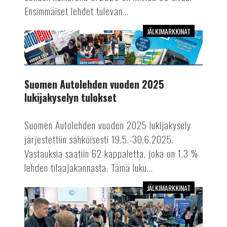
Ensimmäiset lehdet tulevan...
JÄLKIMARKKINAT
Suomen
Autolehden
vuoden
2025
Suomen Autolehden vuoden 2025
lukijakyselyn
lukijakyselyn tulokset
tulokset
Suomen Autolehden vuoden 2025 lukijakysely
järjestettiin sähköisesti 19.5.-30.6.2025.
Vastauksia saatiin 62 kappaletta, joka on 1,3 %
lehden tilaajakannasta. Tämä luku...
JÄLKIMARKKINAT
Lue
Suomen
Autolehdessä