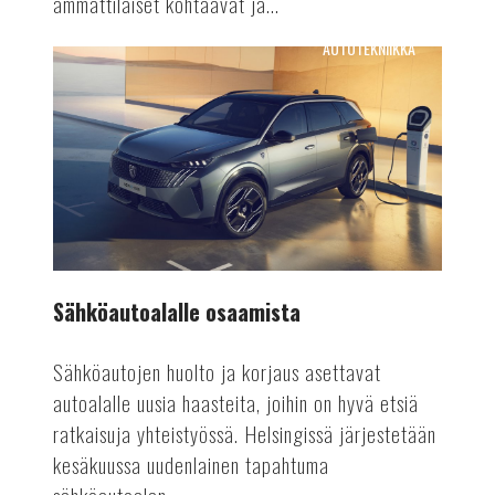
ammattilaiset kohtaavat ja...
AUTOTEKNIIKKA
Sähköautoalalle
osaamista
Sähköautoalalle osaamista
Sähköautojen huolto ja korjaus asettavat
autoalalle uusia haasteita, joihin on hyvä etsiä
ratkaisuja yhteistyössä. Helsingissä järjestetään
kesäkuussa uudenlainen tapahtuma