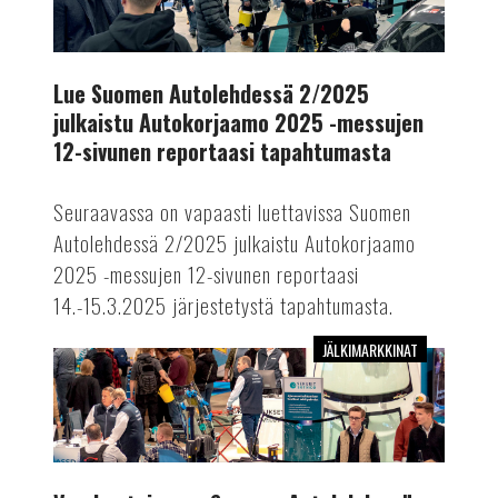
2/2025
julkaistu
Autokorjaamo
2025
Lue Suomen Autolehdessä 2/2025
-
julkaistu Autokorjaamo 2025 -messujen
messujen
12-sivunen reportaasi tapahtumasta
12-
sivunen
Seuraavassa on vapaasti luettavissa Suomen
reportaasi
Autolehdessä 2/2025 julkaistu Autokorjaamo
tapahtumasta
2025 -messujen 12-sivunen reportaasi
14.-15.3.2025 järjestetystä tapahtumasta.
JÄLKIMARKKINAT
Vuoden
toisessa
Suomen
Autolehdessä
kattava
messuraportti