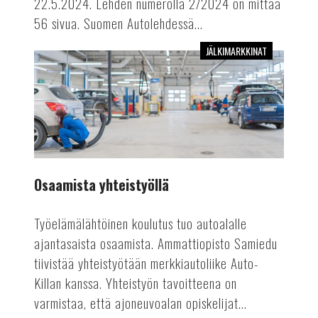
22.5.2024. Lehden numerolla 2/2024 on mittaa
56 sivua. Suomen Autolehdessä...
JÄLKIMARKKINAT
Osaamista
yhteistyöllä
Osaamista yhteistyöllä
Työelämälähtöinen koulutus tuo autoalalle
ajantasaista osaamista. Ammattiopisto Samiedu
tiivistää yhteistyötään merkkiautoliike Auto-
Killan kanssa. Yhteistyön tavoitteena on
varmistaa, että ajoneuvoalan opiskelijat...