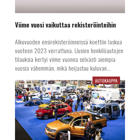
Viime vuosi vaikuttaa rekisteröinteihin
Alkuvuoden ensirekisteröinneissä koettiin laskua
vuoteen 2023 verrattuna. Uusien henkilöautojen
tilauksia kertyi viime vuonna selvästi aiempia
vuosia vähemmän, mikä heijastuu kuluvan...
AUTOKAUPPA
Auto-
tapahtuma
tekee
paluun