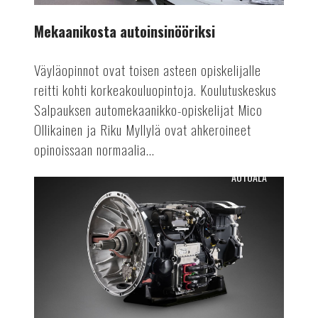
Mekaanikosta autoinsinööriksi
Väyläopinnot ovat toisen asteen opiskelijalle
reitti kohti korkeakouluopintoja. Koulutuskeskus
Salpauksen automekaanikko-opiskelijat Mico
Ollikainen ja Riku Myllylä ovat ahkeroineet
opinoissaan normaalia...
AUTOALA
Osien
uusiokäyttöä
autovalmistuksessa