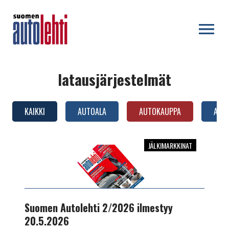
OPEN MENU
latausjärjestelmät
KAIKKI
AUTOALA
AUTOKAUPPA
AUTO
JÄLKIMARKKINAT
Suomen
Autolehti
2/2026
ilmestyy
20.5.2026
Suomen Autolehti 2/2026 ilmestyy
20.5.2026