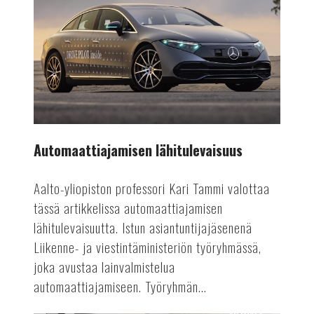
lähitulevaisuus
Automaattiajamisen lähitulevaisuus
Aalto-yliopiston professori Kari Tammi valottaa
tässä artikkelissa automaattiajamisen
lähitulevaisuutta. Istun asiantuntijajäsenenä
Liikenne- ja viestintäministeriön työryhmässä,
joka avustaa lainvalmistelua
automaattiajamiseen. Työryhmän...
AUTOALA