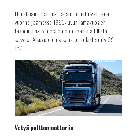
Henkilöautojen ensirekisteröinnit ovat tänä
vuonna jäämässä 1990-luvun lamavuosien
tasoon. Ensi vuodelle odotetaan maltillista
kasvua. Alkuvuoden aikana on rekisteröity 39
157...
AUTOTEKNIIKKA
Vetyä
polttomoottoriin
Vetyä polttomoottoriin