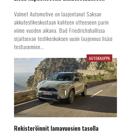
Valmet Automotive on laajentanut Saksan
akkutestikeskustaan kahteen otteeseen parin
viime vuoden aikana. Bad Friedrichshallissa
sijaitsevan testikeskuksen uusin laajennus lisäsi
testiasemien...
AUTOKAUPPA
Rekisteröinnit
lamavuosien
tasolla
Rekisteröinnit lamavuosien tasolla