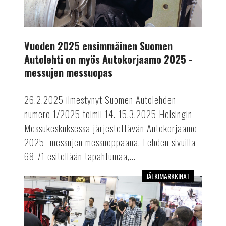
2025
-
messujen
Vuoden 2025 ensimmäinen Suomen
messuopas
Autolehti on myös Autokorjaamo 2025 -
messujen messuopas
26.2.2025 ilmestynyt Suomen Autolehden
numero 1/2025 toimii 14.-15.3.2025 Helsingin
Messukeskuksessa järjestettävän Autokorjaamo
2025 -messujen messuoppaana. Lehden sivuilla
68-71 esitellään tapahtumaa,...
JÄLKIMARKKINAT
Älykkäitä
ratkaisuja
Autokorjaamomessuilta