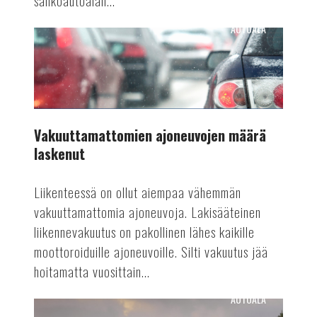
sähköautoalan...
AUTOALA
Vakuuttamattomien
ajoneuvojen
määrä
laskenut
Vakuuttamattomien ajoneuvojen määrä
laskenut
Liikenteessä on ollut aiempaa vähemmän
vakuuttamattomia ajoneuvoja. Lakisääteinen
liikennevakuutus on pakollinen lähes kaikille
moottoroiduille ajoneuvoille. Silti vakuutus jää
hoitamatta vuosittain...
AUTOALA
Automaattiajamisen