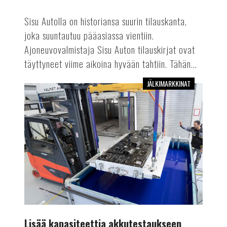
Sisu Autolla on historiansa suurin tilauskanta,
joka suuntautuu pääasiassa vientiin.
Ajoneuvovalmistaja Sisu Auton tilauskirjat ovat
täyttyneet viime aikoina hyvään tahtiin. Tähän...
JÄLKIMARKKINAT
Lisää
kapasiteettia
akkutestaukseen
Lisää kapasiteettia akkutestaukseen