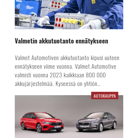
Valmetin akkutuotanto ennätykseen
Valmet Automotiven akkutuotanto kipusi uuteen
ennätykseen viime vuonna. Valmet Automotive
valmisti vuonna 2023 kaikkiaan 800 000
akkujärjestelmää. Kyseessä on yhtiön...
AUTOKAUPPA
Viime
vuosi
vaikuttaa
rekisteröinteihin