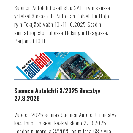
perjantaina
Suomen Autolehti osallistuu SATL ry:n kanssa
ja
yhteisellä osastolla Autoalan Palvelutuottajat
lauantaina
ry:n Tekijäpäivään 10.-11.10.2025 Stadin
10.-11.10.2025
ammattiopiston tiloissa Helsingin Haagassa.
Perjantai 10.10....
AUTOTEKNIIKKA
Suomen
Autolehti
3/2025
ilmestyy
27.8.2025
Suomen Autolehti 3/2025 ilmestyy
27.8.2025
Vuoden 2025 kolmas Suomen Autolehti ilmestyy
kesätauon jälkeen keskiviikkona 27.8.2025.
Lehden numerolla 3/2025 on mittaa 68 sivua.