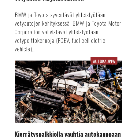
BMW ja Toyota syventävät yhteistyötään
vetyautojen kehityksessä. BMW ja Toyota Motor
Corporation vahvistavat yhteistyötään
vetypolttokennoja (FCEV, fuel cell elctric
vehicle)...
AUTOKAUPPA
Kierrätyspalkkiolla
vauhtia
autokauppaan
Kierrätyspalkkiolla vauhtia autokauppaan