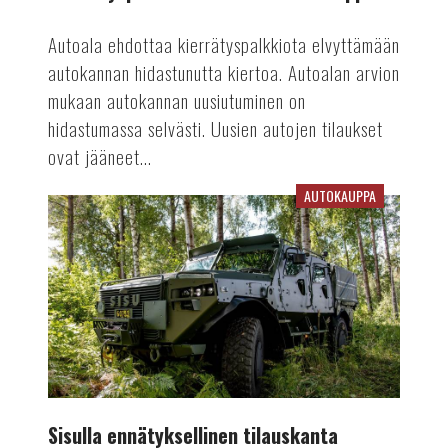
Autoala ehdottaa kierrätyspalkkiota elvyttämään
autokannan hidastunutta kiertoa. Autoalan arvion
mukaan autokannan uusiutuminen on
hidastumassa selvästi. Uusien autojen tilaukset
ovat jääneet...
AUTOKAUPPA
Sisulla
ennätyksellinen
tilauskanta
Sisulla ennätyksellinen tilauskanta