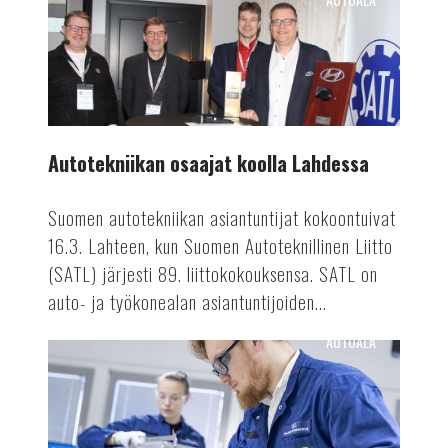
Autotekniikan
osaajat
koolla
Lahdessa
Autotekniikan osaajat koolla Lahdessa
Suomen autotekniikan asiantuntijat kokoontuivat
16.3. Lahteen, kun Suomen Autoteknillinen Liitto
(SATL) järjesti 89. liittokokouksensa. SATL on
auto- ja työkonealan asiantuntijoiden...
AUTOALA
Valmetin
akkutuotanto
ennätykseen