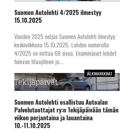
ilmestyy
15.10.2025
Suomen Autolehti 4/2025 ilmestyy
15.10.2025
Vuoden 2025 neljäs Suomen Autolehti ilmestyy
keskiviikkona 15.10.2025. Lehden numerolla
4/2025 on mittaa 68 sivua. Ensimmäiset lehdet
tulevan tilaajilleen jo...
JÄLKIMARKKINAT
Suomen
Autolehti
osallistuu
Autoalan
Suomen Autolehti osallistuu Autoalan
Palvelutuottajat
Palvelutuottajat ry:n Tekijäpäivään tämän
ry:n
viikon perjantaina ja lauantaina
Tekijäpäivään
10.-11.10.2025
tämän
viikon