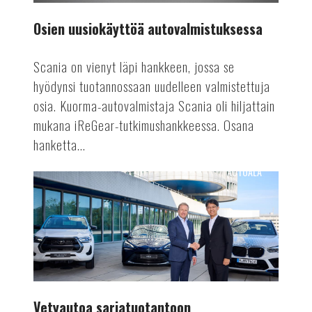
Osien uusiokäyttöä autovalmistuksessa
Scania on vienyt läpi hankkeen, jossa se
hyödynsi tuotannossaan uudelleen valmistettuja
osia. Kuorma-autovalmistaja Scania oli hiljattain
mukana iReGear-tutkimushankkeessa. Osana
hanketta...
AUTOALA
Vetyautoa
sarjatuotantoon
Vetyautoa sarjatuotantoon