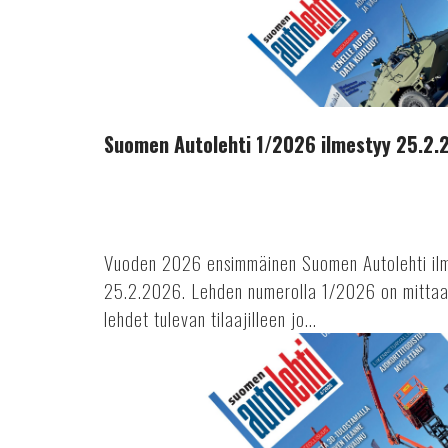
Autolehti
1/2026
ilmestyy
25.2.2026
Suomen Autolehti 1/2026 ilmestyy 25.2.
Vuoden 2026 ensimmäinen Suomen Autolehti ilm
25.2.2026. Lehden numerolla 1/2026 on mittaa
lehdet tulevan tilaajilleen jo...
Suomen
Autolehti
4/2025
ilmestyy
15.10.2025