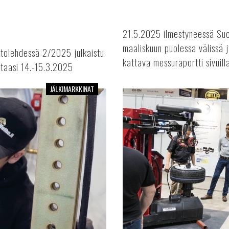
21.5.2025 ilmestyneessä S
maaliskuun puolessa välissä
tolehdessä 2/2025 julkaistu
kattava messuraportti sivuilla 
taasi 14.-15.3.2025
JÄLKIMARKKINAT
Älykkäitä
ratkaisuja
Autokorjaamomessuilta