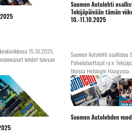
Suomen Autolehti osallis
ry:n
Tekijäpäivään tämän viik
Tekijäpäivään
.2025
10.-11.10.2025
tämän
viikon
perjantaina
ja
lauantaina
keskiviikkona 15.10.2025.
Suomen Autolehti osallistuu 
10.-11.10.2025
nsimmäiset lehdet tulevan
Palvelutuottajat ry:n Tekijä
tiloissa Helsingin Haagassa. 
AUTOTEKNIIKKA
Suomen
Autolehden
vuoden
2025
lukijakyselyn
tulokset
Suomen Autolehden vuode
.2025