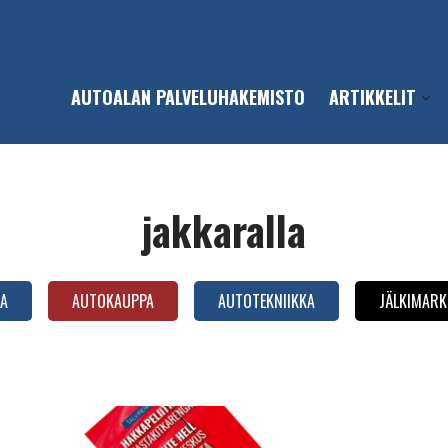
AUTOALAN PALVELUHAKEMISTO
ARTIKKELIT
Open
sub-
men
jakkaralla
A
AUTOKAUPPA
AUTOTEKNIIKKA
JÄLKIMARK