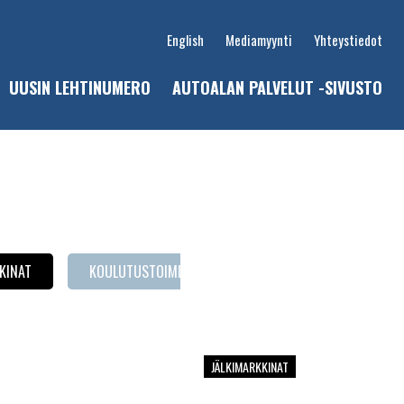
English
Mediamyynti
Yhteystiedot
UUSIN LEHTINUMERO
AUTOALAN PALVELUT -SIVUSTO
u
KINAT
KOULUTUSTOIMINTA
LAITEKATSAUS
P
JÄLKIMARKKINAT