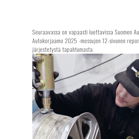
reportaasi
tapahtumasta
Seuraavassa on vapaasti luettavissa Suomen Au
Autokorjaamo 2025 -messujen 12-sivunen repor
järjestetystä tapahtumasta.
Vuoden
2025
ensimmäinen
Suomen
Autolehti
on
myös
Autokorjaamo
2025
-
messujen
messuopas