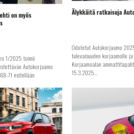
Älykkäitä ratkaisuja Au
ehti on myös
s
Odotetut Autokorjaamo 2025 
tulevaisuuden korjaamolle ja 
o 1/2025 toimii
Korjaamoalan ammattitapahtu
jestettävän Autokorjaamo
15.3.2025...
68-71 esitellään
AUTOALA
Astra
Vuoden
sähköauto