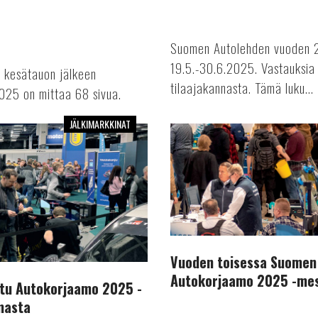
Suomen Autolehden vuoden 202
19.5.-30.6.2025. Vastauksia 
 kesätauon jälkeen
tilaajakannasta. Tämä luku...
025 on mittaa 68 sivua.
JÄLKIMARKKINAT
Vuoden
toisessa
Suomen
Autolehdessä
kattava
messuraportti
Autokorjaamo
2025
Vuoden toisessa Suomen
-
Autokorjaamo 2025 -mes
messuilta
stu Autokorjaamo 2025 -
masta