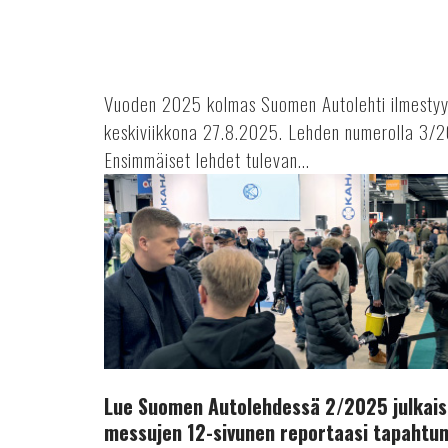
Vuoden 2025 kolmas Suomen Autolehti ilmestyy
keskiviikkona 27.8.2025. Lehden numerolla 3/2
Ensimmäiset lehdet tulevan...
Lue
Suomen
Autolehdessä
2/2025
julkaistu
Autokorjaamo
2025
-
messujen
12-
Lue Suomen Autolehdessä 2/2025 julkai
sivunen
messujen 12-sivunen reportaasi tapahtu