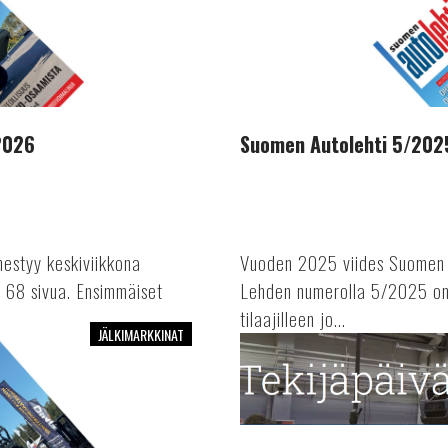
Autolehti
5/2025
ilmestyy
3.12.2025
2026
Suomen Autolehti 5/2025
estyy keskiviikkona
Vuoden 2025 viides Suomen A
 68 sivua. Ensimmäiset
Lehden numerolla 5/2025 on 
tilaajilleen jo...
JÄLKIMARKKINAT
Suomen
Autolehti
osallistuu
Autoalan
Palvelutuottajat