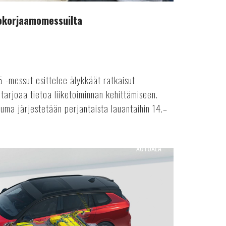
tokorjaamomessuilta
-messut esittelee älykkäät ratkaisut
tarjoaa tietoa liiketoiminnan kehittämiseen.
ma järjestetään perjantaista lauantaihin 14.–
AUTOALA