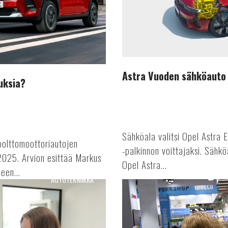
Astra Vuoden sähköauto
uksia?
Sähköala valitsi Opel Astra
olttomoottoriautojen
-palkinnon voittajaksi. Sähkö
2025. Arvion esittää Markus
Opel Astra...
een...
AUTOTEKNIIKKA
Suomen
Autolehti
4/24
ilmestyy!