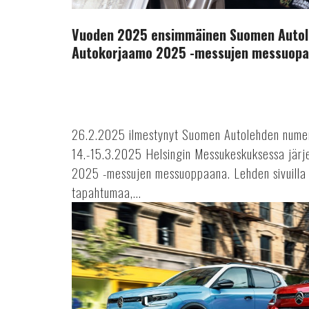
Vuoden 2025 ensimmäinen Suomen Autol
Autokorjaamo 2025 -messujen messuopa
26.2.2025 ilmestynyt Suomen Autolehden numer
14.-15.3.2025 Helsingin Messukeskuksessa jär
2025 -messujen messuoppaana. Lehden sivuilla 
tapahtumaa,...
Polttomoottoriautojen
tuotantoon
rajoituksia?