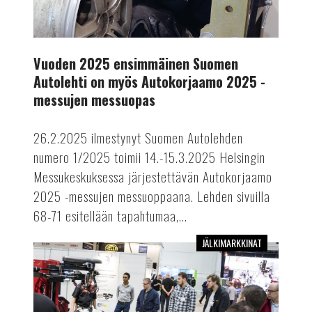
2025
-
messujen
Vuoden 2025 ensimmäinen Suomen
messuopas
Autolehti on myös Autokorjaamo 2025 -
messujen messuopas
26.2.2025 ilmestynyt Suomen Autolehden
numero 1/2025 toimii 14.-15.3.2025 Helsingin
Messukeskuksessa järjestettävän Autokorjaamo
2025 -messujen messuoppaana. Lehden sivuilla
68-71 esitellään tapahtumaa,...
JÄLKIMARKKINAT
Älykkäitä
ratkaisuja
Autokorjaamomessuilta