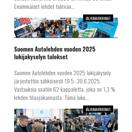
Ensimmäiset lehdet tulevan...
JÄLKIMARKKINAT
Suomen
Autolehden
vuoden
2025
Suomen Autolehden vuoden 2025
lukijakyselyn
lukijakyselyn tulokset
tulokset
Suomen Autolehden vuoden 2025 lukijakysely
järjestettiin sähköisesti 19.5.-30.6.2025.
Vastauksia saatiin 62 kappaletta, joka on 1,3 %
lehden tilaajakannasta. Tämä luku...
JÄLKIMARKKINAT
Lue
Suomen
Autolehdessä