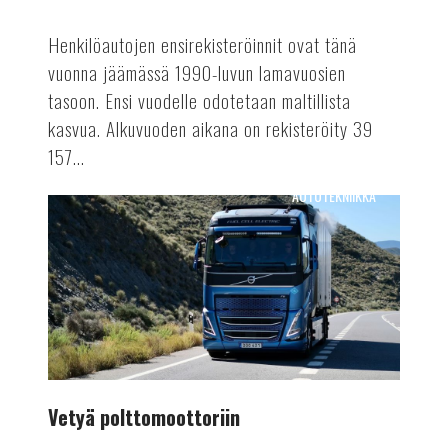
Henkilöautojen ensirekisteröinnit ovat tänä
vuonna jäämässä 1990-luvun lamavuosien
tasoon. Ensi vuodelle odotetaan maltillista
kasvua. Alkuvuoden aikana on rekisteröity 39
157...
AUTOTEKNIIKKA
Vetyä
polttomoottoriin
Vetyä polttomoottoriin