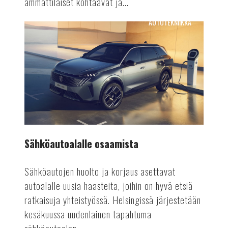
ammattilaiset kohtaavat ja...
AUTOTEKNIIKKA
Sähköautoalalle
osaamista
Sähköautoalalle osaamista
Sähköautojen huolto ja korjaus asettavat
autoalalle uusia haasteita, joihin on hyvä etsiä
ratkaisuja yhteistyössä. Helsingissä järjestetään
kesäkuussa uudenlainen tapahtuma