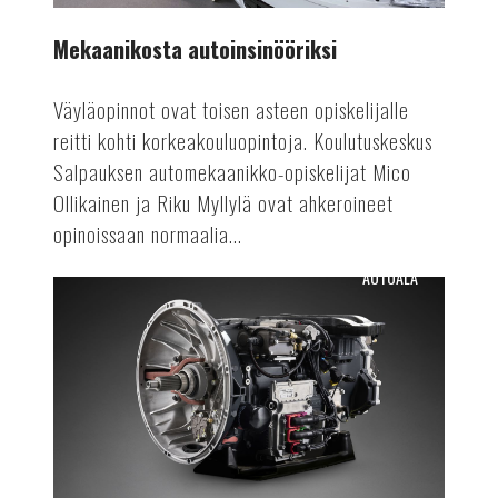
Mekaanikosta autoinsinööriksi
Väyläopinnot ovat toisen asteen opiskelijalle
reitti kohti korkeakouluopintoja. Koulutuskeskus
Salpauksen automekaanikko-opiskelijat Mico
Ollikainen ja Riku Myllylä ovat ahkeroineet
opinoissaan normaalia...
AUTOALA
Osien
uusiokäyttöä
autovalmistuksessa