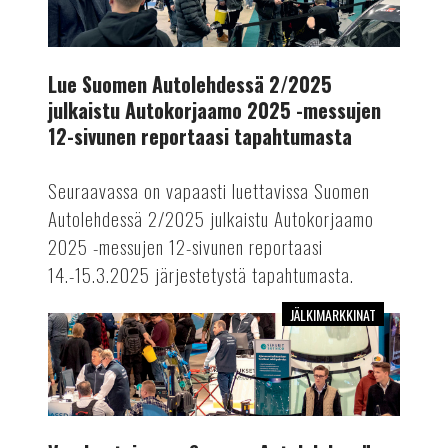
2/2025
julkaistu
Autokorjaamo
2025
Lue Suomen Autolehdessä 2/2025
-
julkaistu Autokorjaamo 2025 -messujen
messujen
12-sivunen reportaasi tapahtumasta
12-
sivunen
Seuraavassa on vapaasti luettavissa Suomen
reportaasi
Autolehdessä 2/2025 julkaistu Autokorjaamo
tapahtumasta
2025 -messujen 12-sivunen reportaasi
14.-15.3.2025 järjestetystä tapahtumasta.
JÄLKIMARKKINAT
Vuoden
toisessa
Suomen
Autolehdessä
kattava
messuraportti