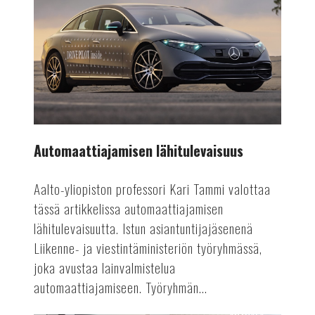
lähitulevaisuus
Automaattiajamisen lähitulevaisuus
Aalto-yliopiston professori Kari Tammi valottaa
tässä artikkelissa automaattiajamisen
lähitulevaisuutta. Istun asiantuntijajäsenenä
Liikenne- ja viestintäministeriön työryhmässä,
joka avustaa lainvalmistelua
automaattiajamiseen. Työryhmän...
AUTOALA