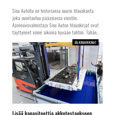
Sisu Autolla on historiansa suurin tilauskanta,
joka suuntautuu pääasiassa vientiin.
Ajoneuvovalmistaja Sisu Auton tilauskirjat ovat
täyttyneet viime aikoina hyvään tahtiin. Tähän...
JÄLKIMARKKINAT
Lisää
kapasiteettia
akkutestaukseen
Lisää kapasiteettia akkutestaukseen