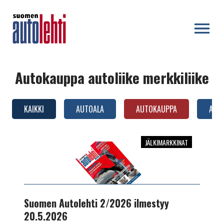
OPEN MENU
Autokauppa autoliike merkkiliike
KAIKKI
AUTOALA
AUTOKAUPPA
AUTO
JÄLKIMARKKINAT
Suomen
Autolehti
2/2026
ilmestyy
20.5.2026
Suomen Autolehti 2/2026 ilmestyy
20.5.2026