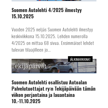
ilmestyy
15.10.2025
Suomen Autolehti 4/2025 ilmestyy
15.10.2025
Vuoden 2025 neljäs Suomen Autolehti ilmestyy
keskiviikkona 15.10.2025. Lehden numerolla
4/2025 on mittaa 68 sivua. Ensimmäiset lehdet
tulevan tilaajilleen jo...
JÄLKIMARKKINAT
Suomen
Autolehti
osallistuu
Autoalan
Suomen Autolehti osallistuu Autoalan
Palvelutuottajat
Palvelutuottajat ry:n Tekijäpäivään tämän
ry:n
viikon perjantaina ja lauantaina
Tekijäpäivään
10.-11.10.2025
tämän
viikon