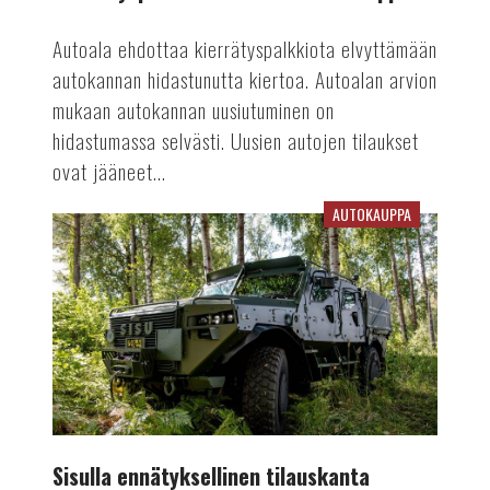
Autoala ehdottaa kierrätyspalkkiota elvyttämään
autokannan hidastunutta kiertoa. Autoalan arvion
mukaan autokannan uusiutuminen on
hidastumassa selvästi. Uusien autojen tilaukset
ovat jääneet...
AUTOKAUPPA
Sisulla
ennätyksellinen
tilauskanta
Sisulla ennätyksellinen tilauskanta