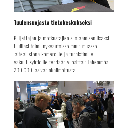
Tuulensuojasta tietokeskukseksi
Kuljettajan ja matkustajien suojaamisen lisäksi
tuulilasi toimii nykyautoissa muun muassa
laitealustana kameroille ja tunnistimille.
Vakuutusyhtiöille tehdään vuosittain lähemmäs
200 000 lasivahinkoilmoitusta....
AUTOALA
Suomen
Autolehti
4/24
ilmestyy!