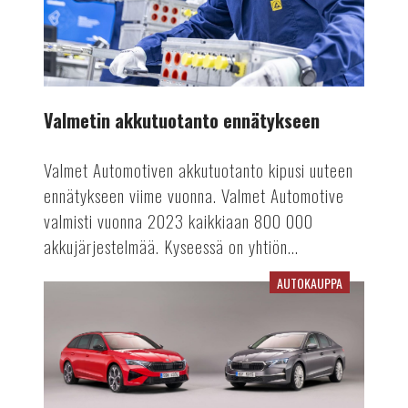
Valmetin akkutuotanto ennätykseen
Valmet Automotiven akkutuotanto kipusi uuteen
ennätykseen viime vuonna. Valmet Automotive
valmisti vuonna 2023 kaikkiaan 800 000
akkujärjestelmää. Kyseessä on yhtiön...
AUTOKAUPPA
Viime
vuosi
vaikuttaa
rekisteröinteihin