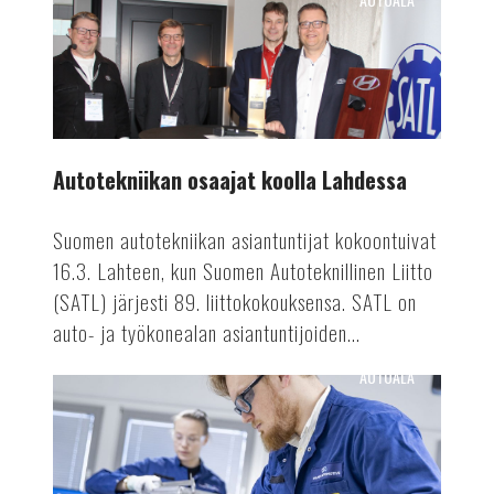
Autotekniikan
osaajat
koolla
Lahdessa
Autotekniikan osaajat koolla Lahdessa
Suomen autotekniikan asiantuntijat kokoontuivat
16.3. Lahteen, kun Suomen Autoteknillinen Liitto
(SATL) järjesti 89. liittokokouksensa. SATL on
auto- ja työkonealan asiantuntijoiden...
AUTOALA
Valmetin
akkutuotanto
ennätykseen