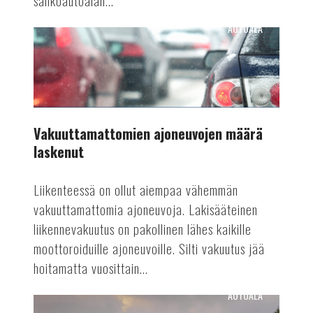
sähköautoalan...
AUTOALA
Vakuuttamattomien
ajoneuvojen
määrä
laskenut
Vakuuttamattomien ajoneuvojen määrä
laskenut
Liikenteessä on ollut aiempaa vähemmän
vakuuttamattomia ajoneuvoja. Lakisääteinen
liikennevakuutus on pakollinen lähes kaikille
moottoroiduille ajoneuvoille. Silti vakuutus jää
hoitamatta vuosittain...
AUTOALA
Automaattiajamisen