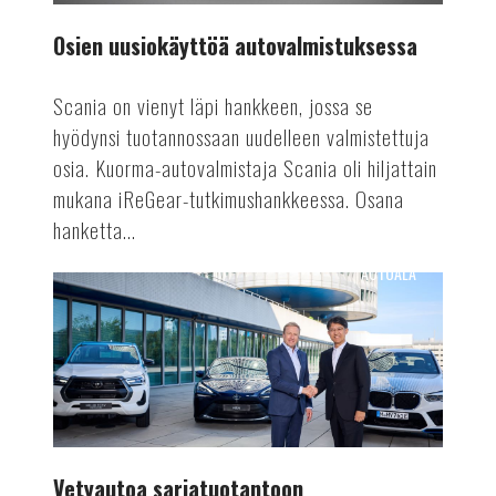
Osien uusiokäyttöä autovalmistuksessa
Scania on vienyt läpi hankkeen, jossa se
hyödynsi tuotannossaan uudelleen valmistettuja
osia. Kuorma-autovalmistaja Scania oli hiljattain
mukana iReGear-tutkimushankkeessa. Osana
hanketta...
AUTOALA
Vetyautoa
sarjatuotantoon
Vetyautoa sarjatuotantoon