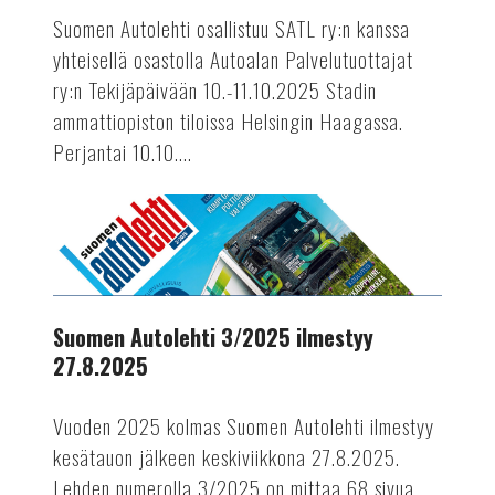
perjantaina
Suomen Autolehti osallistuu SATL ry:n kanssa
ja
yhteisellä osastolla Autoalan Palvelutuottajat
lauantaina
ry:n Tekijäpäivään 10.-11.10.2025 Stadin
10.-11.10.2025
ammattiopiston tiloissa Helsingin Haagassa.
Perjantai 10.10....
AUTOTEKNIIKKA
Suomen
Autolehti
3/2025
ilmestyy
27.8.2025
Suomen Autolehti 3/2025 ilmestyy
27.8.2025
Vuoden 2025 kolmas Suomen Autolehti ilmestyy
kesätauon jälkeen keskiviikkona 27.8.2025.
Lehden numerolla 3/2025 on mittaa 68 sivua.