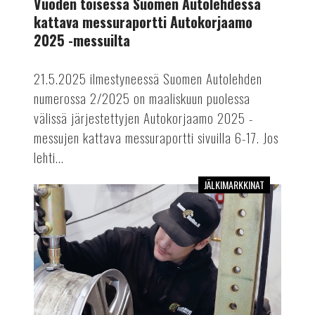
Vuoden toisessa Suomen Autolehdessä
Autokorjaamo
kattava messuraportti Autokorjaamo
2025
2025 -messuilta
-
messuilta
21.5.2025 ilmestyneessä Suomen Autolehden
numerossa 2/2025 on maaliskuun puolessa
välissä järjestettyjen Autokorjaamo 2025 -
messujen kattava messuraportti sivuilla 6-17. Jos
lehti...
JÄLKIMARKKINAT
Vuoden
2025
ensimmäinen
Suomen
Autolehti
on
myös
Autokorjaamo