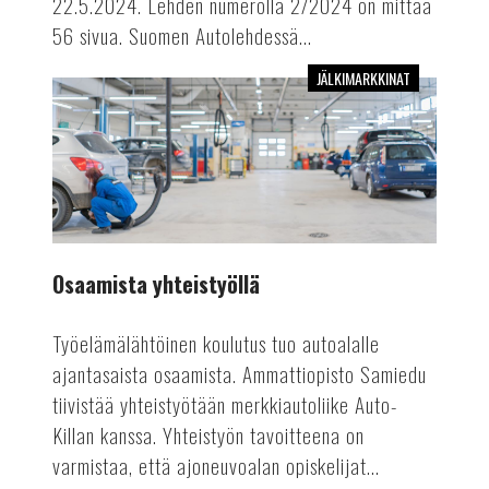
22.5.2024. Lehden numerolla 2/2024 on mittaa
56 sivua. Suomen Autolehdessä...
JÄLKIMARKKINAT
Osaamista
yhteistyöllä
Osaamista yhteistyöllä
Työelämälähtöinen koulutus tuo autoalalle
ajantasaista osaamista. Ammattiopisto Samiedu
tiivistää yhteistyötään merkkiautoliike Auto-
Killan kanssa. Yhteistyön tavoitteena on
varmistaa, että ajoneuvoalan opiskelijat...