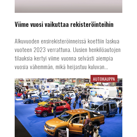
Viime vuosi vaikuttaa rekisteröinteihin
Alkuvuoden ensirekisteröinneissä koettiin laskua
vuoteen 2023 verrattuna. Uusien henkilöautojen
tilauksia kertyi viime vuonna selvästi aiempia
vuosia vähemmän, mikä heijastuu kuluvan...
AUTOKAUPPA
Auto-
tapahtuma
tekee
paluun