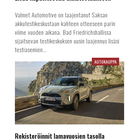
Valmet Automotive on laajentanut Saksan
akkutestikeskustaan kahteen otteeseen parin
viime vuoden aikana. Bad Friedrichshallissa
sijaitsevan testikeskuksen uusin laajennus lisäsi
testiasemien...
AUTOKAUPPA
Rekisteröinnit
lamavuosien
tasolla
Rekisteröinnit lamavuosien tasolla