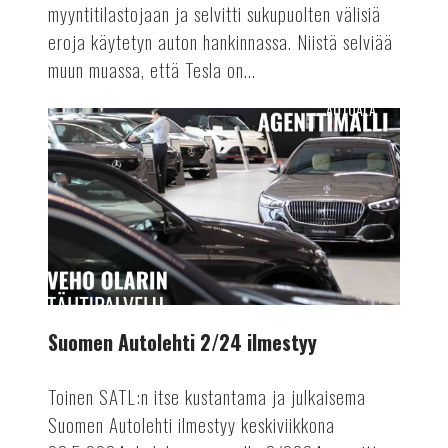
myyntitilastojaan ja selvitti sukupuolten välisiä
eroja käytetyn auton hankinnassa. Niistä selviää
muun muassa, että Tesla on...
AUTOALA
Suomen
Autolehti
2/24
ilmestyy
Suomen Autolehti 2/24 ilmestyy
Toinen SATL:n itse kustantama ja julkaisema
Suomen Autolehti ilmestyy keskiviikkona