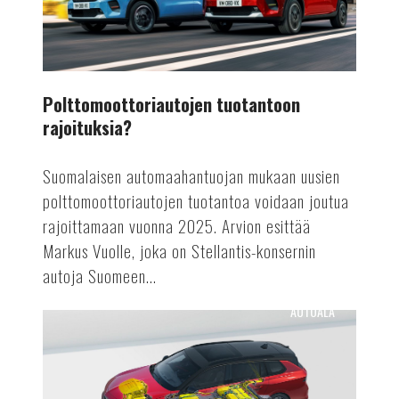
Polttomoottoriautojen tuotantoon
rajoituksia?
Suomalaisen automaahantuojan mukaan uusien
polttomoottoriautojen tuotantoa voidaan joutua
rajoittamaan vuonna 2025. Arvion esittää
Markus Vuolle, joka on Stellantis-konsernin
autoja Suomeen...
AUTOALA
Astra
Vuoden
sähköauto