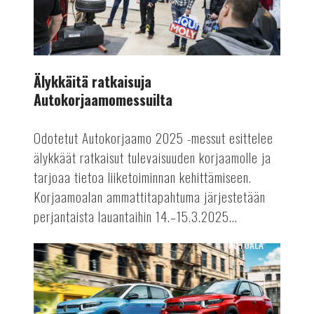
Älykkäitä ratkaisuja
Autokorjaamomessuilta
Odotetut Autokorjaamo 2025 -messut esittelee
älykkäät ratkaisut tulevaisuuden korjaamolle ja
tarjoaa tietoa liiketoiminnan kehittämiseen.
Korjaamoalan ammattitapahtuma järjestetään
perjantaista lauantaihin 14.–15.3.2025...
AUTOALA
Polttomoottoriautojen
tuotantoon
rajoituksia?