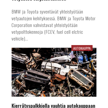
BMW ja Toyota syventävät yhteistyötään
vetyautojen kehityksessä. BMW ja Toyota Motor
Corporation vahvistavat yhteistyötään
vetypolttokennoja (FCEV, fuel cell elctric
vehicle)...
AUTOKAUPPA
Kierrätyspalkkiolla
vauhtia
autokauppaan
Kierrätyspalkkiolla vauhtia autokauppaan