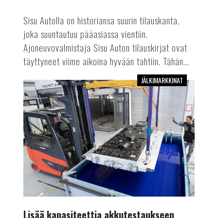
Sisu Autolla on historiansa suurin tilauskanta,
joka suuntautuu pääasiassa vientiin.
Ajoneuvovalmistaja Sisu Auton tilauskirjat ovat
täyttyneet viime aikoina hyvään tahtiin. Tähän...
JÄLKIMARKKINAT
Lisää
kapasiteettia
akkutestaukseen
Lisää kapasiteettia akkutestaukseen