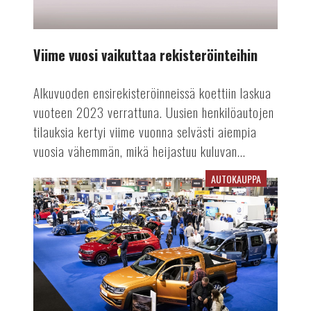
Viime vuosi vaikuttaa rekisteröinteihin
Alkuvuoden ensirekisteröinneissä koettiin laskua
vuoteen 2023 verrattuna. Uusien henkilöautojen
tilauksia kertyi viime vuonna selvästi aiempia
vuosia vähemmän, mikä heijastuu kuluvan...
AUTOKAUPPA
Auto-
tapahtuma
tekee
paluun