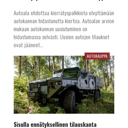
Autoala ehdottaa kierrätyspalkkiota elvyttämään
autokannan hidastunutta kiertoa. Autoalan arvion
mukaan autokannan uusiutuminen on
hidastumassa selvästi. Uusien autojen tilaukset
ovat jääneet...
AUTOKAUPPA
Sisulla
ennätyksellinen
tilauskanta
Sisulla ennätyksellinen tilauskanta