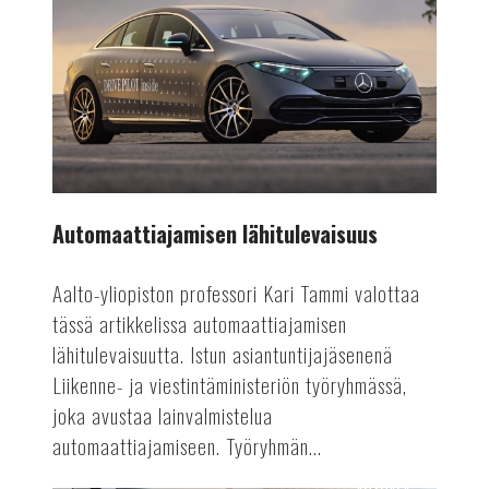
lähitulevaisuus
Automaattiajamisen lähitulevaisuus
Aalto-yliopiston professori Kari Tammi valottaa
tässä artikkelissa automaattiajamisen
lähitulevaisuutta. Istun asiantuntijajäsenenä
Liikenne- ja viestintäministeriön työryhmässä,
joka avustaa lainvalmistelua
automaattiajamiseen. Työryhmän...
AUTOALA