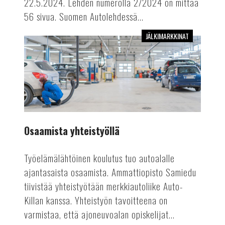
22.5.2024. Lehden numerolla 2/2024 on mittaa
56 sivua. Suomen Autolehdessä...
JÄLKIMARKKINAT
Osaamista
yhteistyöllä
Osaamista yhteistyöllä
Työelämälähtöinen koulutus tuo autoalalle
ajantasaista osaamista. Ammattiopisto Samiedu
tiivistää yhteistyötään merkkiautoliike Auto-
Killan kanssa. Yhteistyön tavoitteena on
varmistaa, että ajoneuvoalan opiskelijat...