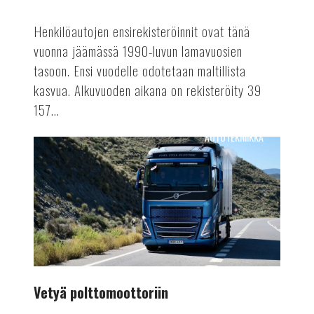
Henkilöautojen ensirekisteröinnit ovat tänä
vuonna jäämässä 1990-luvun lamavuosien
tasoon. Ensi vuodelle odotetaan maltillista
kasvua. Alkuvuoden aikana on rekisteröity 39
157...
AUTOTEKNIIKKA
Vetyä
polttomoottoriin
Vetyä polttomoottoriin