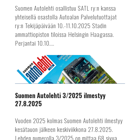
perjantaina
Suomen Autolehti osallistuu SATL ry:n kanssa
ja
yhteisellä osastolla Autoalan Palvelutuottajat
lauantaina
ry:n Tekijäpäivään 10.-11.10.2025 Stadin
10.-11.10.2025
ammattiopiston tiloissa Helsingin Haagassa.
Perjantai 10.10....
AUTOTEKNIIKKA
Suomen
Autolehti
3/2025
ilmestyy
27.8.2025
Suomen Autolehti 3/2025 ilmestyy
27.8.2025
Vuoden 2025 kolmas Suomen Autolehti ilmestyy
kesätauon jälkeen keskiviikkona 27.8.2025.
Lehden numerolla 3/2025 on mittaa 68 sivua.