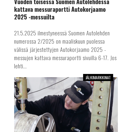
Vuoden toisessa Suomen Autolehdessä
Autokorjaamo
kattava messuraportti Autokorjaamo
2025
2025 -messuilta
-
messuilta
21.5.2025 ilmestyneessä Suomen Autolehden
numerossa 2/2025 on maaliskuun puolessa
välissä järjestettyjen Autokorjaamo 2025 -
messujen kattava messuraportti sivuilla 6-17. Jos
lehti...
JÄLKIMARKKINAT
Vuoden
2025
ensimmäinen
Suomen
Autolehti
on
myös
Autokorjaamo