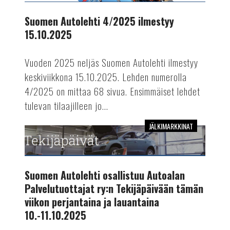
ilmestyy
15.10.2025
Suomen Autolehti 4/2025 ilmestyy
15.10.2025
Vuoden 2025 neljäs Suomen Autolehti ilmestyy
keskiviikkona 15.10.2025. Lehden numerolla
4/2025 on mittaa 68 sivua. Ensimmäiset lehdet
tulevan tilaajilleen jo...
JÄLKIMARKKINAT
Suomen
Autolehti
osallistuu
Autoalan
Suomen Autolehti osallistuu Autoalan
Palvelutuottajat
Palvelutuottajat ry:n Tekijäpäivään tämän
ry:n
viikon perjantaina ja lauantaina
Tekijäpäivään
10.-11.10.2025
tämän
viikon