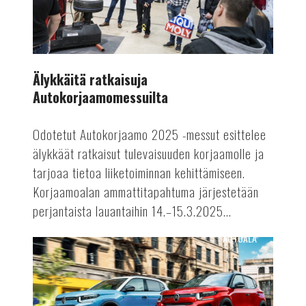
Älykkäitä ratkaisuja
Autokorjaamomessuilta
Odotetut Autokorjaamo 2025 -messut esittelee
älykkäät ratkaisut tulevaisuuden korjaamolle ja
tarjoaa tietoa liiketoiminnan kehittämiseen.
Korjaamoalan ammattitapahtuma järjestetään
perjantaista lauantaihin 14.–15.3.2025...
AUTOALA
Polttomoottoriautojen
tuotantoon
rajoituksia?