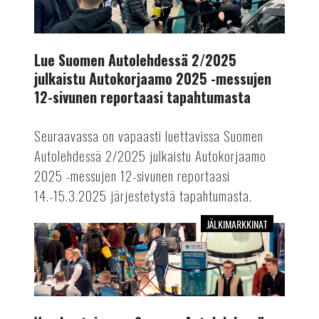
2/2025
julkaistu
Autokorjaamo
2025
Lue Suomen Autolehdessä 2/2025
-
julkaistu Autokorjaamo 2025 -messujen
messujen
12-sivunen reportaasi tapahtumasta
12-
sivunen
Seuraavassa on vapaasti luettavissa Suomen
reportaasi
Autolehdessä 2/2025 julkaistu Autokorjaamo
tapahtumasta
2025 -messujen 12-sivunen reportaasi
14.-15.3.2025 järjestetystä tapahtumasta.
JÄLKIMARKKINAT
Vuoden
toisessa
Suomen
Autolehdessä
kattava
messuraportti