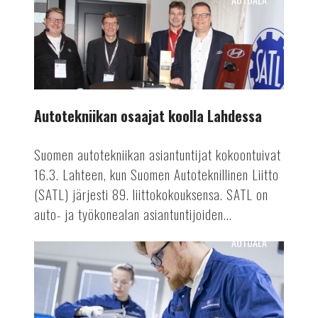
Autotekniikan
osaajat
koolla
Lahdessa
Autotekniikan osaajat koolla Lahdessa
Suomen autotekniikan asiantuntijat kokoontuivat
16.3. Lahteen, kun Suomen Autoteknillinen Liitto
(SATL) järjesti 89. liittokokouksensa. SATL on
auto- ja työkonealan asiantuntijoiden...
AUTOALA
Valmetin
akkutuotanto
ennätykseen