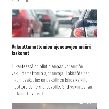
sähköautoalan...
AUTOALA
Vakuuttamattomien
ajoneuvojen
määrä
laskenut
Vakuuttamattomien ajoneuvojen määrä
laskenut
Liikenteessä on ollut aiempaa vähemmän
vakuuttamattomia ajoneuvoja. Lakisääteinen
liikennevakuutus on pakollinen lähes kaikille
moottoroiduille ajoneuvoille. Silti vakuutus jää
hoitamatta vuosittain...
AUTOALA
Automaattiajamisen