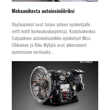
Mekaanikosta autoinsinööriksi
Väyläopinnot ovat toisen asteen opiskelijalle
reitti kohti korkeakouluopintoja. Koulutuskeskus
Salpauksen automekaanikko-opiskelijat Mico
Ollikainen ja Riku Myllylä ovat ahkeroineet
opinoissaan normaalia...
AUTOALA
Osien
uusiokäyttöä
autovalmistuksessa