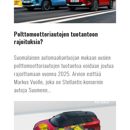
Polttomoottoriautojen tuotantoon
rajoituksia?
Suomalaisen automaahantuojan mukaan uusien
polttomoottoriautojen tuotantoa voidaan joutua
rajoittamaan vuonna 2025. Arvion esittää
Markus Vuolle, joka on Stellantis-konsernin
autoja Suomeen...
AUTOALA
Astra
Vuoden
sähköauto