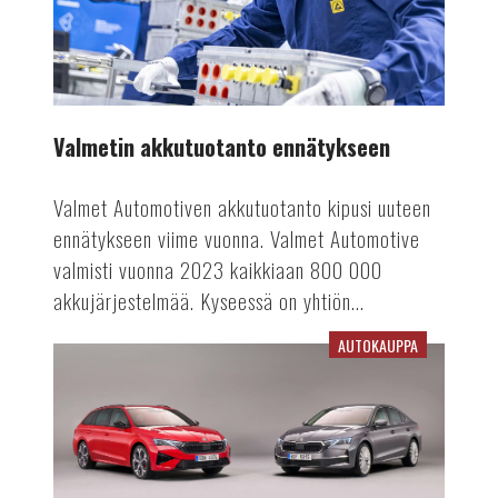
Valmetin akkutuotanto ennätykseen
Valmet Automotiven akkutuotanto kipusi uuteen
ennätykseen viime vuonna. Valmet Automotive
valmisti vuonna 2023 kaikkiaan 800 000
akkujärjestelmää. Kyseessä on yhtiön...
AUTOKAUPPA
Viime
vuosi
vaikuttaa
rekisteröinteihin