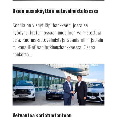
Osien uusiokäyttöä autovalmistuksessa
Scania on vienyt läpi hankkeen, jossa se
hyödynsi tuotannossaan uudelleen valmistettuja
osia. Kuorma-autovalmistaja Scania oli hiljattain
mukana iReGear-tutkimushankkeessa. Osana
hanketta...
AUTOALA
Vetyautoa
sarjatuotantoon
Vetyautoa sarjatuotantoon