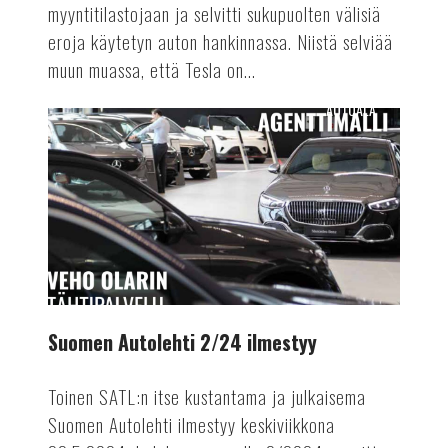
myyntitilastojaan ja selvitti sukupuolten välisiä
eroja käytetyn auton hankinnassa. Niistä selviää
muun muassa, että Tesla on...
AUTOALA
Suomen
Autolehti
2/24
ilmestyy
Suomen Autolehti 2/24 ilmestyy
Toinen SATL:n itse kustantama ja julkaisema
Suomen Autolehti ilmestyy keskiviikkona