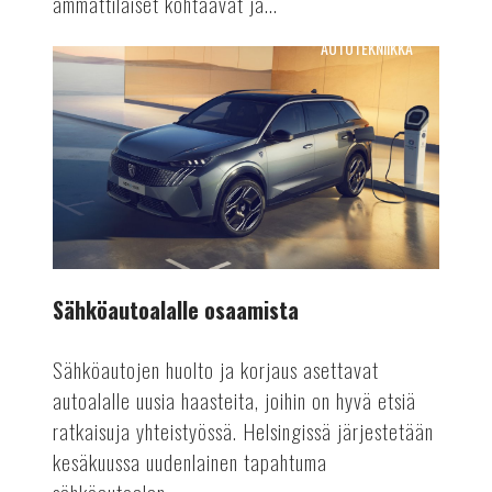
ammattilaiset kohtaavat ja...
AUTOTEKNIIKKA
Sähköautoalalle
osaamista
Sähköautoalalle osaamista
Sähköautojen huolto ja korjaus asettavat
autoalalle uusia haasteita, joihin on hyvä etsiä
ratkaisuja yhteistyössä. Helsingissä järjestetään
kesäkuussa uudenlainen tapahtuma