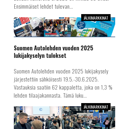
Ensimmäiset lehdet tulevan...
JÄLKIMARKKINAT
Suomen
Autolehden
vuoden
2025
Suomen Autolehden vuoden 2025
lukijakyselyn
lukijakyselyn tulokset
tulokset
Suomen Autolehden vuoden 2025 lukijakysely
järjestettiin sähköisesti 19.5.-30.6.2025.
Vastauksia saatiin 62 kappaletta, joka on 1,3 %
lehden tilaajakannasta. Tämä luku...
JÄLKIMARKKINAT
Lue
Suomen
Autolehdessä