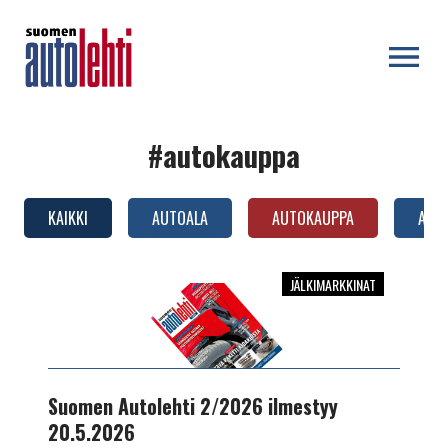
OPEN MENU
#autokauppa
KAIKKI
AUTOALA
AUTOKAUPPA
AUTO
JÄLKIMARKKINAT
Suomen
Autolehti
2/2026
ilmestyy
20.5.2026
Suomen Autolehti 2/2026 ilmestyy
20.5.2026