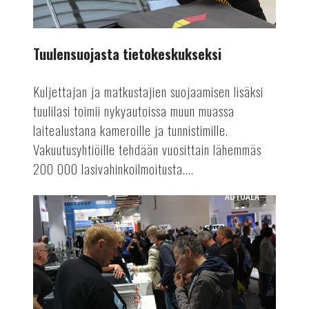
Tuulensuojasta tietokeskukseksi
Kuljettajan ja matkustajien suojaamisen lisäksi
tuulilasi toimii nykyautoissa muun muassa
laitealustana kameroille ja tunnistimille.
Vakuutusyhtiöille tehdään vuosittain lähemmäs
200 000 lasivahinkoilmoitusta....
AUTOALA
Suomen
Autolehti
4/24
ilmestyy!