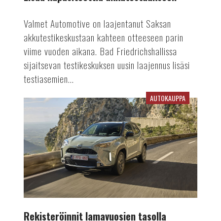
Valmet Automotive on laajentanut Saksan
akkutestikeskustaan kahteen otteeseen parin
viime vuoden aikana. Bad Friedrichshallissa
sijaitsevan testikeskuksen uusin laajennus lisäsi
testiasemien...
AUTOKAUPPA
Rekisteröinnit
lamavuosien
tasolla
Rekisteröinnit lamavuosien tasolla