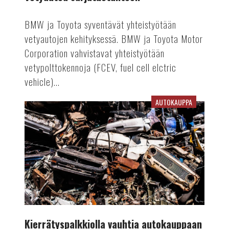
BMW ja Toyota syventävät yhteistyötään
vetyautojen kehityksessä. BMW ja Toyota Motor
Corporation vahvistavat yhteistyötään
vetypolttokennoja (FCEV, fuel cell elctric
vehicle)...
AUTOKAUPPA
Kierrätyspalkkiolla
vauhtia
autokauppaan
Kierrätyspalkkiolla vauhtia autokauppaan