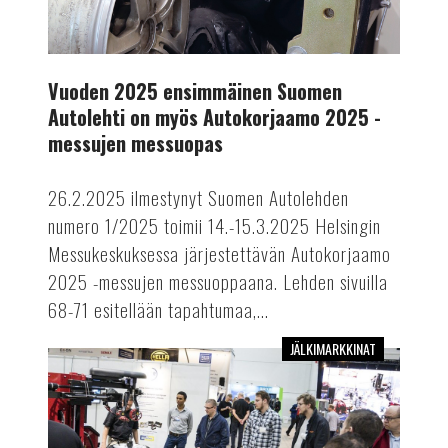
2025
-
messujen
Vuoden 2025 ensimmäinen Suomen
messuopas
Autolehti on myös Autokorjaamo 2025 -
messujen messuopas
26.2.2025 ilmestynyt Suomen Autolehden
numero 1/2025 toimii 14.-15.3.2025 Helsingin
Messukeskuksessa järjestettävän Autokorjaamo
2025 -messujen messuoppaana. Lehden sivuilla
68-71 esitellään tapahtumaa,...
JÄLKIMARKKINAT
Älykkäitä
ratkaisuja
Autokorjaamomessuilta