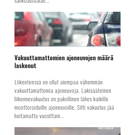
sähköautoalan...
AUTOALA
Vakuuttamattomien
ajoneuvojen
määrä
laskenut
Vakuuttamattomien ajoneuvojen määrä
laskenut
Liikenteessä on ollut aiempaa vähemmän
vakuuttamattomia ajoneuvoja. Lakisääteinen
liikennevakuutus on pakollinen lähes kaikille
moottoroiduille ajoneuvoille. Silti vakuutus jää
hoitamatta vuosittain...
AUTOALA
Automaattiajamisen