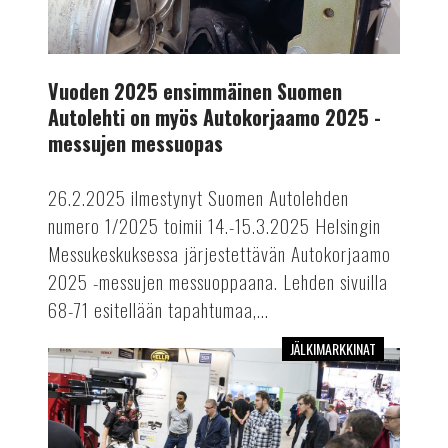
2025
-
messujen
Vuoden 2025 ensimmäinen Suomen
messuopas
Autolehti on myös Autokorjaamo 2025 -
messujen messuopas
26.2.2025 ilmestynyt Suomen Autolehden
numero 1/2025 toimii 14.-15.3.2025 Helsingin
Messukeskuksessa järjestettävän Autokorjaamo
2025 -messujen messuoppaana. Lehden sivuilla
68-71 esitellään tapahtumaa,...
JÄLKIMARKKINAT
Älykkäitä
ratkaisuja
Autokorjaamomessuilta