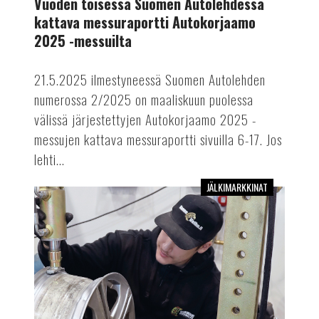
Vuoden toisessa Suomen Autolehdessä
Autokorjaamo
kattava messuraportti Autokorjaamo
2025
2025 -messuilta
-
messuilta
21.5.2025 ilmestyneessä Suomen Autolehden
numerossa 2/2025 on maaliskuun puolessa
välissä järjestettyjen Autokorjaamo 2025 -
messujen kattava messuraportti sivuilla 6-17. Jos
lehti...
JÄLKIMARKKINAT
Vuoden
2025
ensimmäinen
Suomen
Autolehti
on
myös
Autokorjaamo