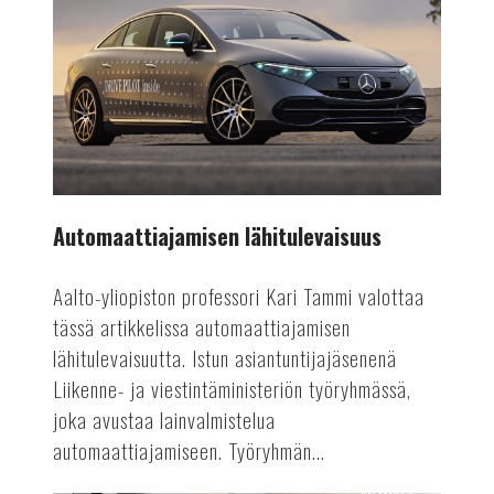
lähitulevaisuus
Automaattiajamisen lähitulevaisuus
Aalto-yliopiston professori Kari Tammi valottaa
tässä artikkelissa automaattiajamisen
lähitulevaisuutta. Istun asiantuntijajäsenenä
Liikenne- ja viestintäministeriön työryhmässä,
joka avustaa lainvalmistelua
automaattiajamiseen. Työryhmän...
AUTOALA