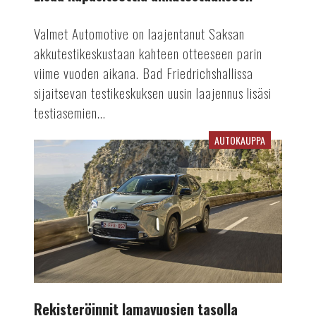
Valmet Automotive on laajentanut Saksan
akkutestikeskustaan kahteen otteeseen parin
viime vuoden aikana. Bad Friedrichshallissa
sijaitsevan testikeskuksen uusin laajennus lisäsi
testiasemien...
AUTOKAUPPA
Rekisteröinnit
lamavuosien
tasolla
Rekisteröinnit lamavuosien tasolla