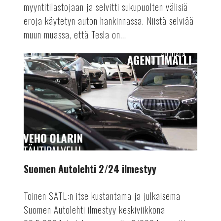
myyntitilastojaan ja selvitti sukupuolten välisiä
eroja käytetyn auton hankinnassa. Niistä selviää
muun muassa, että Tesla on...
AUTOALA
Suomen
Autolehti
2/24
ilmestyy
Suomen Autolehti 2/24 ilmestyy
Toinen SATL:n itse kustantama ja julkaisema
Suomen Autolehti ilmestyy keskiviikkona