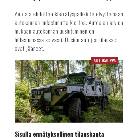
Autoala ehdottaa kierrätyspalkkiota elvyttämään
autokannan hidastunutta kiertoa. Autoalan arvion
mukaan autokannan uusiutuminen on
hidastumassa selvästi. Uusien autojen tilaukset
ovat jääneet...
AUTOKAUPPA
Sisulla
ennätyksellinen
tilauskanta
Sisulla ennätyksellinen tilauskanta