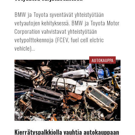
BMW ja Toyota syventävät yhteistyötään
vetyautojen kehityksessä. BMW ja Toyota Motor
Corporation vahvistavat yhteistyötään
vetypolttokennoja (FCEV, fuel cell elctric
vehicle)...
AUTOKAUPPA
Kierrätyspalkkiolla
vauhtia
autokauppaan
Kierrätyspalkkiolla vauhtia autokauppaan