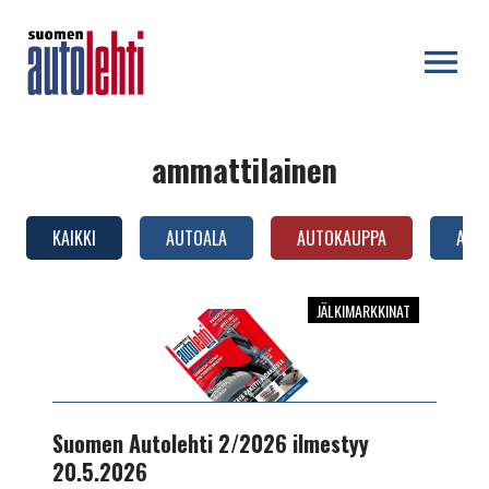
OPEN MENU
ammattilainen
KAIKKI
AUTOALA
AUTOKAUPPA
AUTO
JÄLKIMARKKINAT
Suomen
Autolehti
2/2026
ilmestyy
20.5.2026
Suomen Autolehti 2/2026 ilmestyy
20.5.2026