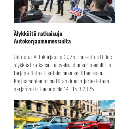
Älykkäitä ratkaisuja
Autokorjaamomessuilta
Odotetut Autokorjaamo 2025 -messut esittelee
älykkäät ratkaisut tulevaisuuden korjaamolle ja
tarjoaa tietoa liiketoiminnan kehittämiseen.
Korjaamoalan ammattitapahtuma järjestetään
perjantaista lauantaihin 14.–15.3.2025...
AUTOALA
Polttomoottoriautojen
tuotantoon
rajoituksia?