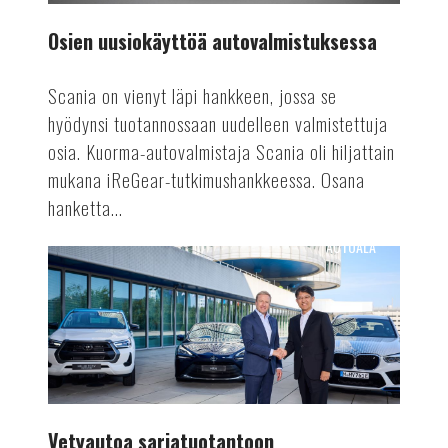
Osien uusiokäyttöä autovalmistuksessa
Scania on vienyt läpi hankkeen, jossa se
hyödynsi tuotannossaan uudelleen valmistettuja
osia. Kuorma-autovalmistaja Scania oli hiljattain
mukana iReGear-tutkimushankkeessa. Osana
hanketta...
AUTOALA
Vetyautoa
sarjatuotantoon
Vetyautoa sarjatuotantoon