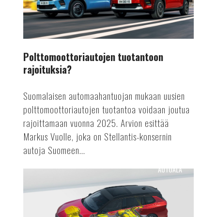
Polttomoottoriautojen tuotantoon
rajoituksia?
Suomalaisen automaahantuojan mukaan uusien
polttomoottoriautojen tuotantoa voidaan joutua
rajoittamaan vuonna 2025. Arvion esittää
Markus Vuolle, joka on Stellantis-konsernin
autoja Suomeen...
AUTOALA
Astra
Vuoden
sähköauto