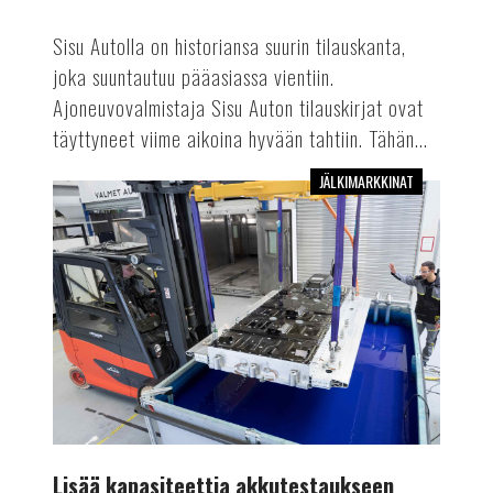
Sisu Autolla on historiansa suurin tilauskanta,
joka suuntautuu pääasiassa vientiin.
Ajoneuvovalmistaja Sisu Auton tilauskirjat ovat
täyttyneet viime aikoina hyvään tahtiin. Tähän...
JÄLKIMARKKINAT
Lisää
kapasiteettia
akkutestaukseen
Lisää kapasiteettia akkutestaukseen