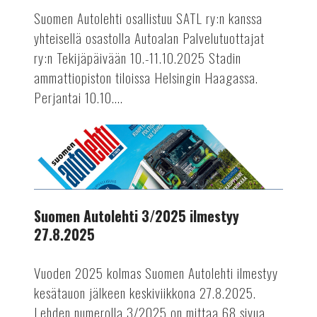
perjantaina
Suomen Autolehti osallistuu SATL ry:n kanssa
ja
yhteisellä osastolla Autoalan Palvelutuottajat
lauantaina
ry:n Tekijäpäivään 10.-11.10.2025 Stadin
10.-11.10.2025
ammattiopiston tiloissa Helsingin Haagassa.
Perjantai 10.10....
AUTOTEKNIIKKA
Suomen
Autolehti
3/2025
ilmestyy
27.8.2025
Suomen Autolehti 3/2025 ilmestyy
27.8.2025
Vuoden 2025 kolmas Suomen Autolehti ilmestyy
kesätauon jälkeen keskiviikkona 27.8.2025.
Lehden numerolla 3/2025 on mittaa 68 sivua.