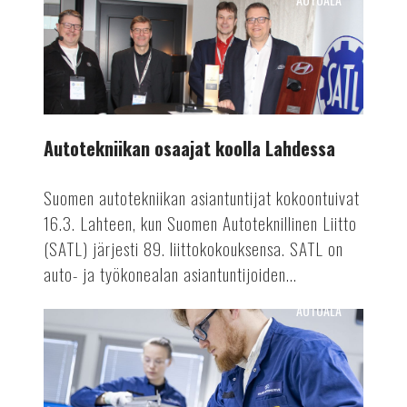
Autotekniikan
osaajat
koolla
Lahdessa
Autotekniikan osaajat koolla Lahdessa
Suomen autotekniikan asiantuntijat kokoontuivat
16.3. Lahteen, kun Suomen Autoteknillinen Liitto
(SATL) järjesti 89. liittokokouksensa. SATL on
auto- ja työkonealan asiantuntijoiden...
AUTOALA
Valmetin
akkutuotanto
ennätykseen