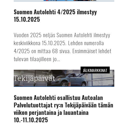
ilmestyy
15.10.2025
Suomen Autolehti 4/2025 ilmestyy
15.10.2025
Vuoden 2025 neljäs Suomen Autolehti ilmestyy
keskiviikkona 15.10.2025. Lehden numerolla
4/2025 on mittaa 68 sivua. Ensimmäiset lehdet
tulevan tilaajilleen jo...
JÄLKIMARKKINAT
Suomen
Autolehti
osallistuu
Autoalan
Suomen Autolehti osallistuu Autoalan
Palvelutuottajat
Palvelutuottajat ry:n Tekijäpäivään tämän
ry:n
viikon perjantaina ja lauantaina
Tekijäpäivään
10.-11.10.2025
tämän
viikon