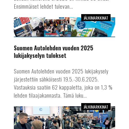
Ensimmäiset lehdet tulevan...
JÄLKIMARKKINAT
Suomen
Autolehden
vuoden
2025
Suomen Autolehden vuoden 2025
lukijakyselyn
lukijakyselyn tulokset
tulokset
Suomen Autolehden vuoden 2025 lukijakysely
järjestettiin sähköisesti 19.5.-30.6.2025.
Vastauksia saatiin 62 kappaletta, joka on 1,3 %
lehden tilaajakannasta. Tämä luku...
JÄLKIMARKKINAT
Lue
Suomen
Autolehdessä