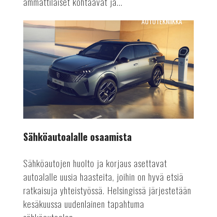
ammattilaiset kohtaavat ja...
AUTOTEKNIIKKA
Sähköautoalalle
osaamista
Sähköautoalalle osaamista
Sähköautojen huolto ja korjaus asettavat
autoalalle uusia haasteita, joihin on hyvä etsiä
ratkaisuja yhteistyössä. Helsingissä järjestetään
kesäkuussa uudenlainen tapahtuma