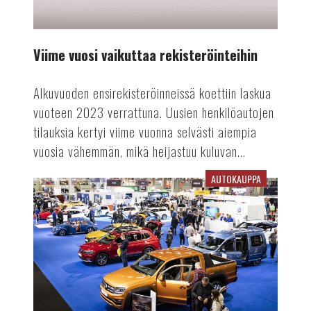
Viime vuosi vaikuttaa rekisteröinteihin
Alkuvuoden ensirekisteröinneissä koettiin laskua
vuoteen 2023 verrattuna. Uusien henkilöautojen
tilauksia kertyi viime vuonna selvästi aiempia
vuosia vähemmän, mikä heijastuu kuluvan...
AUTOKAUPPA
Auto-
tapahtuma
tekee
paluun