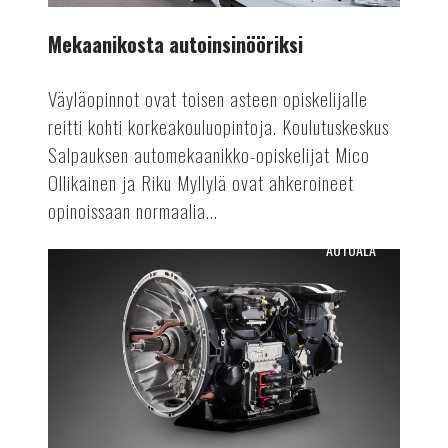
Mekaanikosta autoinsinööriksi
Väyläopinnot ovat toisen asteen opiskelijalle
reitti kohti korkeakouluopintoja. Koulutuskeskus
Salpauksen automekaanikko-opiskelijat Mico
Ollikainen ja Riku Myllylä ovat ahkeroineet
opinoissaan normaalia...
AUTOALA
Osien
uusiokäyttöä
autovalmistuksessa