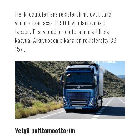
Henkilöautojen ensirekisteröinnit ovat tänä
vuonna jäämässä 1990-luvun lamavuosien
tasoon. Ensi vuodelle odotetaan maltillista
kasvua. Alkuvuoden aikana on rekisteröity 39
157...
AUTOTEKNIIKKA
Vetyä
polttomoottoriin
Vetyä polttomoottoriin