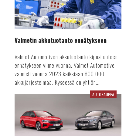
Valmetin akkutuotanto ennätykseen
Valmet Automotiven akkutuotanto kipusi uuteen
ennätykseen viime vuonna. Valmet Automotive
valmisti vuonna 2023 kaikkiaan 800 000
akkujärjestelmää. Kyseessä on yhtiön...
AUTOKAUPPA
Viime
vuosi
vaikuttaa
rekisteröinteihin