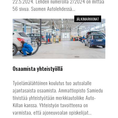
22.5.2024. Lehden numerolla 2/2024 on mittaa
56 sivua. Suomen Autolehdessä...
JÄLKIMARKKINAT
Osaamista
yhteistyöllä
Osaamista yhteistyöllä
Työelämälähtöinen koulutus tuo autoalalle
ajantasaista osaamista. Ammattiopisto Samiedu
tiivistää yhteistyötään merkkiautoliike Auto-
Killan kanssa. Yhteistyön tavoitteena on
varmistaa, että ajoneuvoalan opiskelijat...