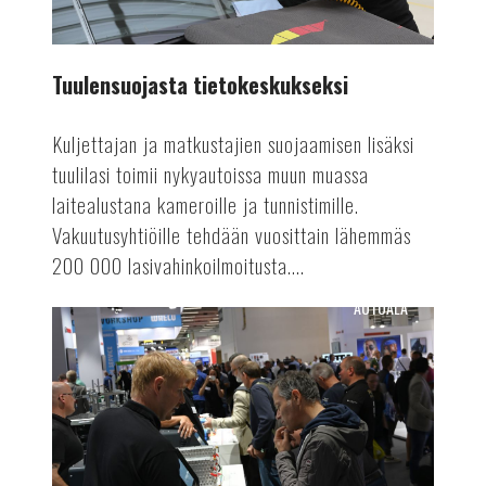
Tuulensuojasta tietokeskukseksi
Kuljettajan ja matkustajien suojaamisen lisäksi
tuulilasi toimii nykyautoissa muun muassa
laitealustana kameroille ja tunnistimille.
Vakuutusyhtiöille tehdään vuosittain lähemmäs
200 000 lasivahinkoilmoitusta....
AUTOALA
Suomen
Autolehti
4/24
ilmestyy!