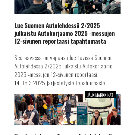
2/2025
julkaistu
Autokorjaamo
2025
Lue Suomen Autolehdessä 2/2025
-
julkaistu Autokorjaamo 2025 -messujen
messujen
12-sivunen reportaasi tapahtumasta
12-
sivunen
Seuraavassa on vapaasti luettavissa Suomen
reportaasi
Autolehdessä 2/2025 julkaistu Autokorjaamo
tapahtumasta
2025 -messujen 12-sivunen reportaasi
14.-15.3.2025 järjestetystä tapahtumasta.
JÄLKIMARKKINAT
Vuoden
toisessa
Suomen
Autolehdessä
kattava
messuraportti