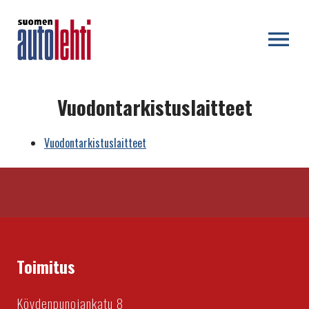
OPEN MENU
Vuodontarkistuslaitteet
Vuodontarkistuslaitteet
Toimitus
Köydenpunojankatu 8