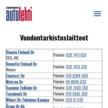
OPEN MENU
Vuodontarkistuslaitteet
Diagno Finland Oy
Puhelin:
020 7411 620
CGS, AVL
Dometic Finland Oy
Puhelin:
020 7413 220
Waeco
Finntest Oy
Puhelin:
010 8394 400
Motron Oy
Puhelin:
09 8840 033
Suomen Työkalu Oy
Puhelin:
020 7500 260
Tecalemit Oy
Puhelin:
010 6565 200
Wihuri Oy Tekninen Kauppa
Puhelin:
020 51 010
Örum Oy Ab