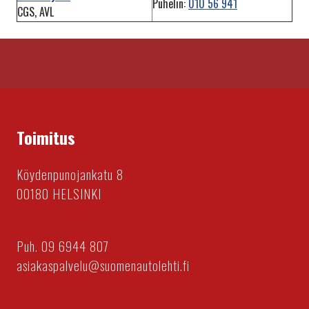
Puhelin:
010 56 941
CGS, AVL
Toimitus
Köydenpunojankatu 8
00180 HELSINKI
Puh. 09 6944 807
asiakaspalvelu@suomenautolehti.fi