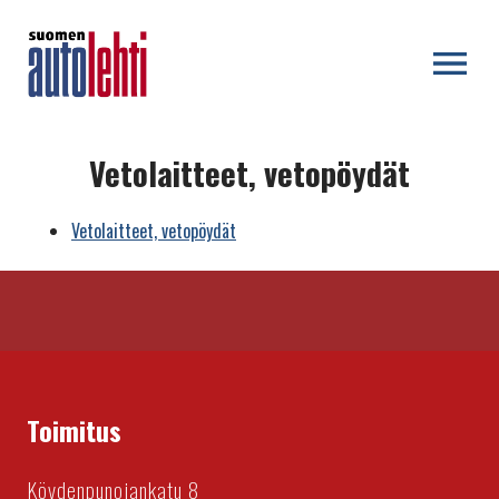
OPEN MENU
Vetolaitteet, vetopöydät
Vetolaitteet, vetopöydät
Toimitus
Köydenpunojankatu 8