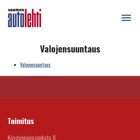
OPEN MENU
Valojensuuntaus
Valojensuuntaus
Toimitus
Köydenpunojankatu 8