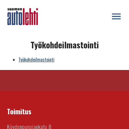
OPEN MENU
Työkohdeilmastointi
Työkohdeilmastointi
Toimitus
Köydenpunojankatu 8