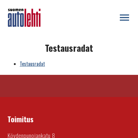
OPEN MENU
Testausradat
Testausradat
Toimitus
Köydenpunojankatu 8