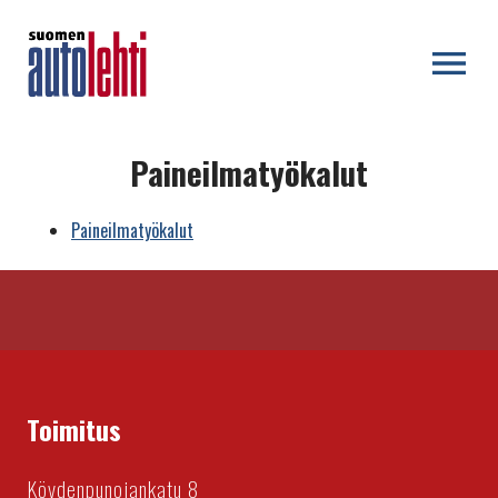
OPEN MENU
Paineilmatyökalut
Paineilmatyökalut
Toimitus
Köydenpunojankatu 8