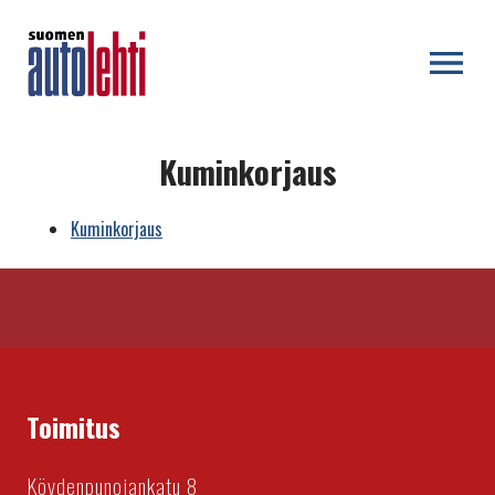
OPEN MENU
Kuminkorjaus
Kuminkorjaus
Toimitus
Köydenpunojankatu 8