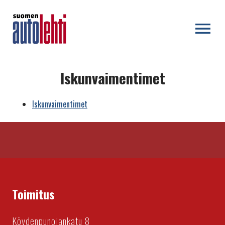
OPEN MENU
Iskunvaimentimet
Iskunvaimentimet
Toimitus
Köydenpunojankatu 8