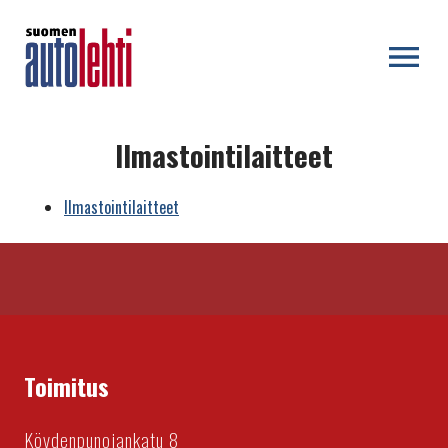
OPEN MENU
Ilmastointilaitteet
Ilmastointilaitteet
Toimitus
Köydenpunojankatu 8