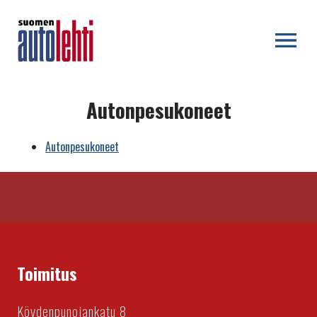
OPEN MENU
Autonpesukoneet
Autonpesukoneet
Toimitus
Köydenpunojankatu 8