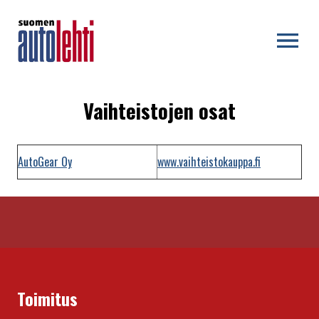
OPEN MENU
Vaihteistojen osat
AutoGear Oy
www.vaihteistokauppa.fi
Toimitus