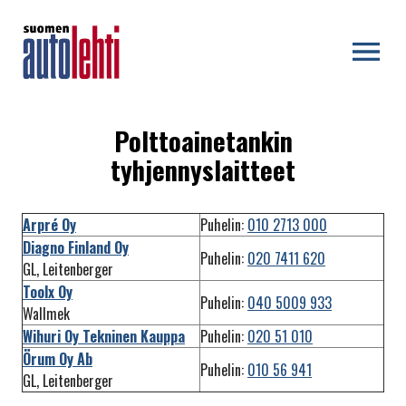
OPEN MENU
Polttoainetankin
tyhjennyslaitteet
Arpré Oy
Puhelin:
010 2713 000
Diagno Finland Oy
Puhelin:
020 7411 620
GL, Leitenberger
Toolx Oy
Puhelin:
040 5009 933
Wallmek
Wihuri Oy Tekninen Kauppa
Puhelin:
020 51 010
Örum Oy Ab
Puhelin:
010 56 941
GL, Leitenberger