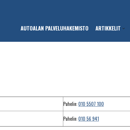
AUTOALAN PALVELUHAKEMISTO
ARTIKKELIT
Open
sub-
men
Paineilmasäiliöt
Puhelin:
010 5507 100
Puhelin:
010 56 941