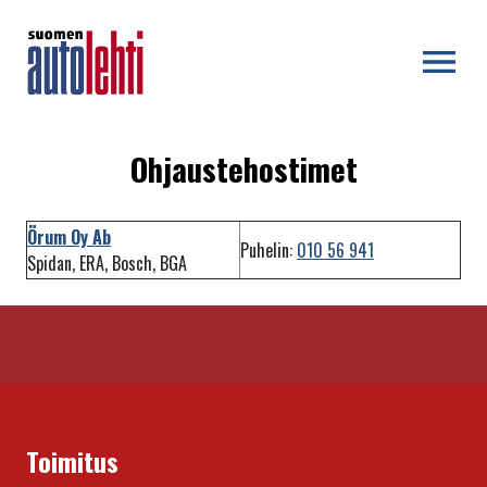
OPEN MENU
Ohjaustehostimet
Örum Oy Ab
Puhelin:
010 56 941
Spidan, ERA, Bosch, BGA
Toimitus