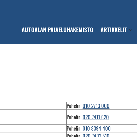
AUTOALAN PALVELUHAKEMISTO
ARTIKKELIT
Open
sub-
men
Nesteiden siirtopumput
Puhelin:
010 2713 000
Puhelin:
020 7411 620
Puhelin:
010 8394 400
Puhelin:
020 7433 510