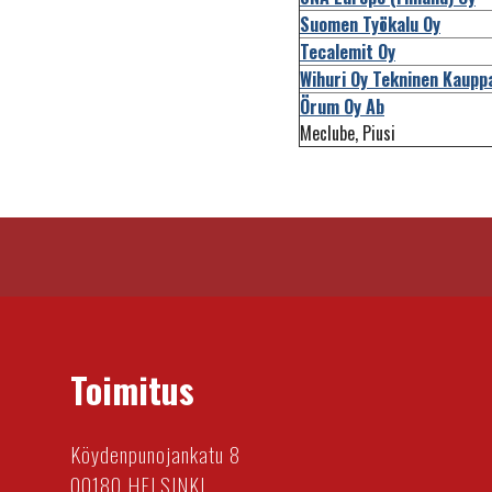
Suomen Työkalu Oy
Tecalemit Oy
Wihuri Oy Tekninen Kaupp
Örum Oy Ab
Meclube, Piusi
Toimitus
Köydenpunojankatu 8
00180 HELSINKI