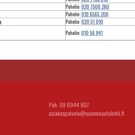
Puhelin:
020 7500 260
Puhelin:
010 6565 200
a
Puhelin:
020 51 010
Puhelin:
010 56 941
Puh. 09 6944 807
asiakaspalvelu@suomenautolehti.fi