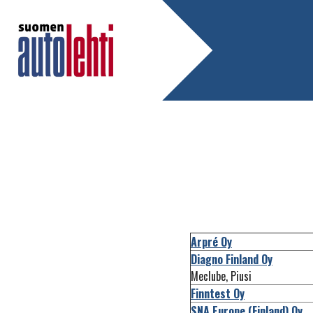
Arpré Oy
Diagno Finland Oy
Meclube, Piusi
Finntest Oy
SNA Europe (Finland) Oy