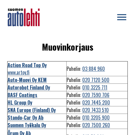
OPEN MENU
Muovinkorjaus
Action Road Top Oy
Puhelin:
03 884 960
www.artoy.fi
Auto-Muovi Oy KEM
Puhelin:
020 7120 500
Autorobot Finland Oy
Puhelin:
010 3225 711
BASF Coatings
Puhelin:
020 7590 706
HL Group Oy
Puhelin:
020 7445 200
SNA Europe (Finland) Oy
Puhelin:
020 7433 510
Stando-Car Oy Ab
Puhelin:
010 3205 900
Suomen Työkalu Oy
Puhelin:
020 7500 260
Örum Oy Ab