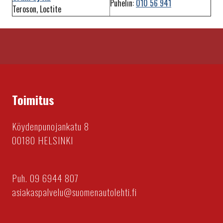
Puhelin:
010 56 941
Teroson, Loctite
Toimitus
Köydenpunojankatu 8
00180 HELSINKI
Puh. 09 6944 807
asiakaspalvelu@suomenautolehti.fi