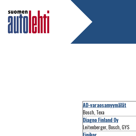
AD-varaosamyymälät
Bosch, Texa
Diagno Finland Oy
Leitenberger, Bosch, GYS
Finikor