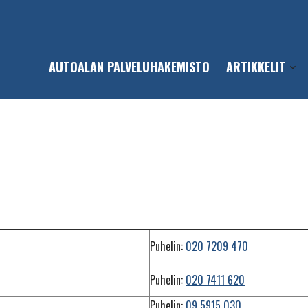
AUTOALAN PALVELUHAKEMISTO
ARTIKKELIT
Open
sub-
men
Käynnistys- ja lataustesteri
Puhelin:
020 7209 470
Puhelin:
020 7411 620
Puhelin:
09 5915 030