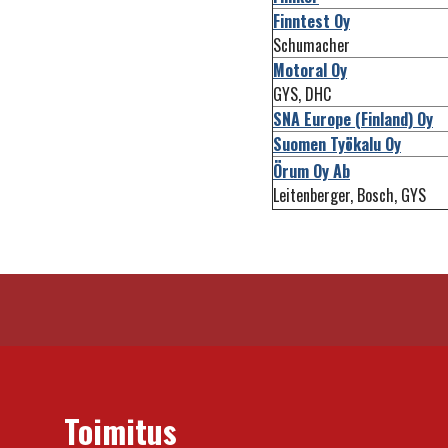
Finntest Oy
Schumacher
Motoral Oy
GYS, DHC
SNA Europe (Finland) Oy
Suomen Työkalu Oy
Örum Oy Ab
Leitenberger, Bosch, GYS
Toimitus