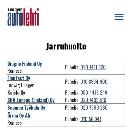
OPEN MENU
Jarruhuolto
Diagno Finland Oy
Puhelin:
020 7411 620
Romess
Finntest Oy
Puhelin:
010 8394 400
Ludwig Hunger
Kaisla Ky
Puhelin:
050 4416 249
SNA Europe (Finland) Oy
Puhelin:
020 7433 510
Suomen Työkalu Oy
Puhelin:
020 7500 260
Örum Oy Ab
Puhelin:
010 56 941
Romess