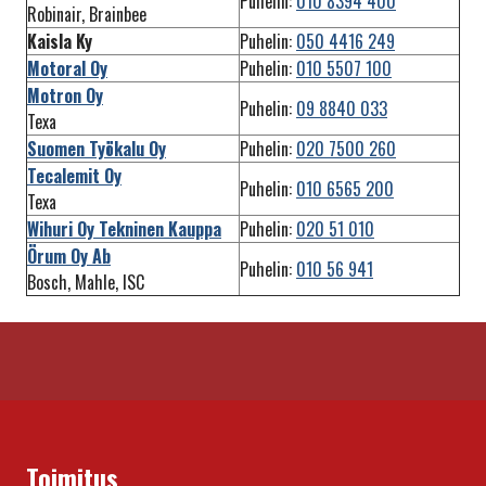
Puhelin:
010 8394 400
Robinair, Brainbee
Kaisla Ky
Puhelin:
050 4416 249
Motoral Oy
Puhelin:
010 5507 100
Motron Oy
Puhelin:
09 8840 033
Texa
Suomen Työkalu Oy
Puhelin:
020 7500 260
Tecalemit Oy
Puhelin:
010 6565 200
Texa
Wihuri Oy Tekninen Kauppa
Puhelin:
020 51 010
Örum Oy Ab
Puhelin:
010 56 941
Bosch, Mahle, ISC
Toimitus