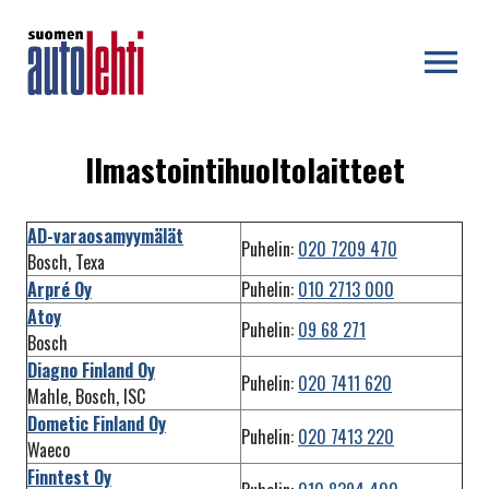
OPEN MENU
Ilmastointihuoltolaitteet
AD-varaosamyymälät
Puhelin:
020 7209 470
Bosch, Texa
Arpré Oy
Puhelin:
010 2713 000
Atoy
Puhelin:
09 68 271
Bosch
Diagno Finland Oy
Puhelin:
020 7411 620
Mahle, Bosch, ISC
Dometic Finland Oy
Puhelin:
020 7413 220
Waeco
Finntest Oy