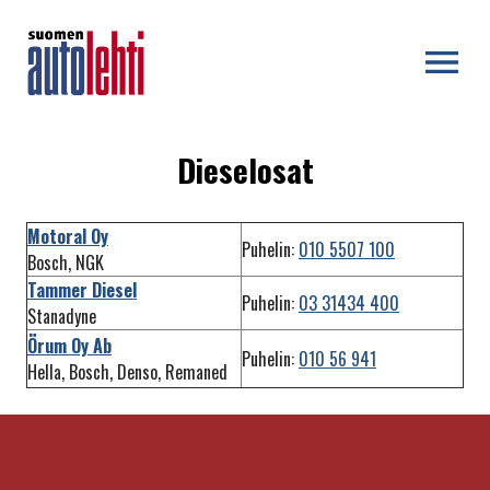
OPEN MENU
Dieselosat
Motoral Oy
Puhelin:
010 5507 100
Bosch, NGK
Tammer Diesel
Puhelin:
03 31434 400
Stanadyne
Örum Oy Ab
Puhelin:
010 56 941
Hella, Bosch, Denso, Remaned