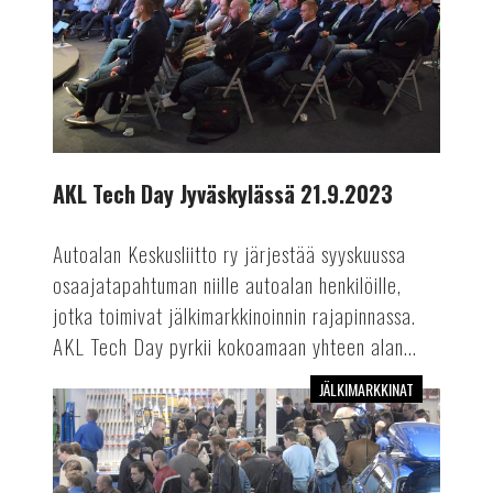
21.9.2023
AKL Tech Day Jyväskylässä 21.9.2023
Autoalan Keskusliitto ry järjestää syyskuussa
osaajatapahtuman niille autoalan henkilöille,
jotka toimivat jälkimarkkinoinnin rajapinnassa.
AKL Tech Day pyrkii kokoamaan yhteen alan...
JÄLKIMARKKINAT
Autokorjaamo
2023
-
messut