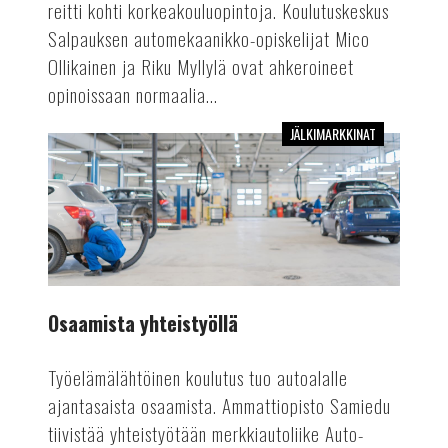
reitti kohti korkeakouluopintoja. Koulutuskeskus
Salpauksen automekaanikko-opiskelijat Mico
Ollikainen ja Riku Myllylä ovat ahkeroineet
opinoissaan normaalia...
JÄLKIMARKKINAT
Osaamista
yhteistyöllä
Osaamista yhteistyöllä
Työelämälähtöinen koulutus tuo autoalalle
ajantasaista osaamista. Ammattiopisto Samiedu
tiivistää yhteistyötään merkkiautoliike Auto-