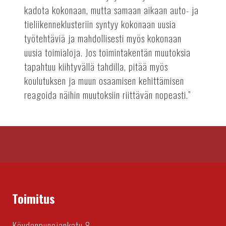
kadota kokonaan, mutta samaan aikaan auto- ja
tieliikenneklusteriin syntyy kokonaan uusia
työtehtäviä ja mahdollisesti myös kokonaan
uusia toimialoja. Jos toimintakentän muutoksia
tapahtuu kiihtyvällä tahdilla, pitää myös
koulutuksen ja muun osaamisen kehittämisen
reagoida näihin muutoksiin riittävän nopeasti.”
Toimitus
Köydenpunojankatu 8