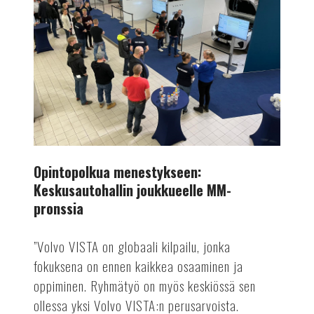
joukkueelle
MM-
pronssia
Opintopolkua menestykseen:
Keskusautohallin joukkueelle MM-
pronssia
”Volvo VISTA on globaali kilpailu, jonka
fokuksena on ennen kaikkea osaaminen ja
oppiminen. Ryhmätyö on myös keskiössä sen
ollessa yksi Volvo VISTA:n perusarvoista.