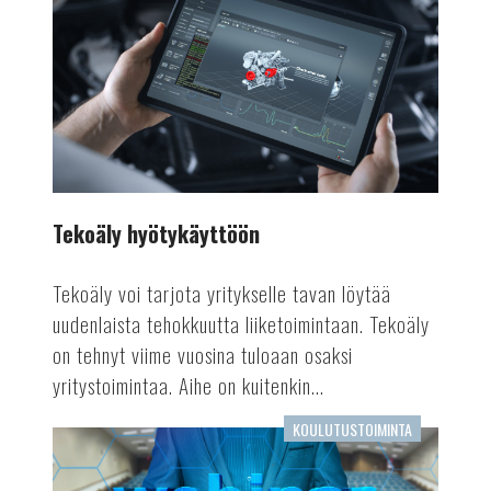
hyötykäyttöön
Tekoäly hyötykäyttöön
Tekoäly voi tarjota yritykselle tavan löytää
uudenlaista tehokkuutta liiketoimintaan. Tekoäly
on tehnyt viime vuosina tuloaan osaksi
yritystoimintaa. Aihe on kuitenkin...
KOULUTUSTOIMINTA
Mielenkiintoista
seurattavaa: