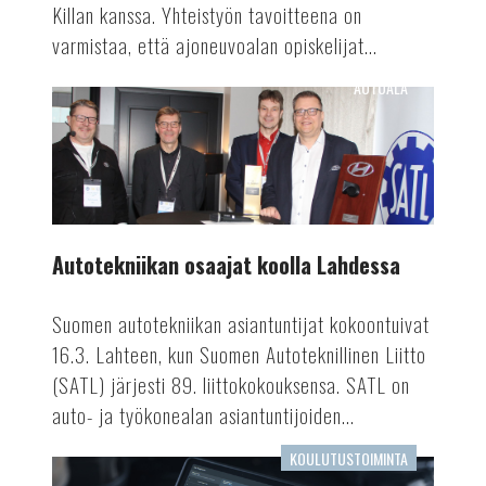
Killan kanssa. Yhteistyön tavoitteena on
varmistaa, että ajoneuvoalan opiskelijat...
AUTOALA
Autotekniikan
osaajat
koolla
Lahdessa
Autotekniikan osaajat koolla Lahdessa
Suomen autotekniikan asiantuntijat kokoontuivat
16.3. Lahteen, kun Suomen Autoteknillinen Liitto
(SATL) järjesti 89. liittokokouksensa. SATL on
auto- ja työkonealan asiantuntijoiden...
KOULUTUSTOIMINTA
Tekoäly