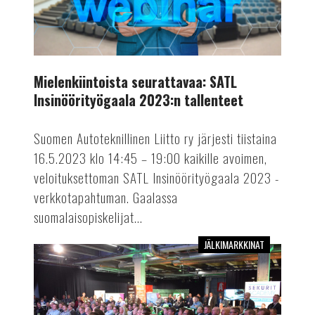
SATL
Insinöörityögaala
2023:n
tallenteet
Mielenkiintoista seurattavaa: SATL
Insinöörityögaala 2023:n tallenteet
Suomen Autoteknillinen Liitto ry järjesti tiistaina
16.5.2023 klo 14:45 – 19:00 kaikille avoimen,
veloituksettoman SATL Insinöörityögaala 2023 -
verkkotapahtuman. Gaalassa
suomalaisopiskelijat...
JÄLKIMARKKINAT
AKL
Tech
Day
Jyväskylässä