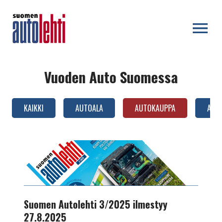
OPEN MENU
Vuoden Auto Suomessa
KAIKKI
AUTOALA
AUTOKAUPPA
AUTO
AUTOTEKNIIKKA
Suomen
Autolehti
3/2025
ilmestyy
27.8.2025
Suomen Autolehti 3/2025 ilmestyy
27.8.2025