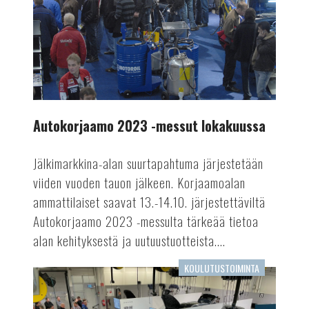
lokakuussa
Autokorjaamo 2023 -messut lokakuussa
Jälkimarkkina-alan suurtapahtuma järjestetään
viiden vuoden tauon jälkeen. Korjaamoalan
ammattilaiset saavat 13.-14.10. järjestettäviltä
Autokorjaamo 2023 -messulta tärkeää tietoa
alan kehityksestä ja uutuustuotteista....
KOULUTUSTOIMINTA
Opintopolkua
menestykseen:
Keskusautohallin