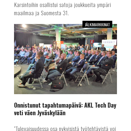
Karsintoihin osallistui satoja joukkueita ympäri
maailmaa ja Suomesta 31.
JÄLKIMARKKINAT
Onnistunut
tapahtumapäivä:
AKL
Tech
Day
veti
väen
Jyväskylään
Onnistunut tapahtumapäivä: AKL Tech Day
veti väen Jyväskylään
”Tulevaisuudessa osa nykyisistä työtehtävistä voi